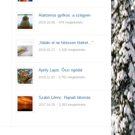
Alattomos gyilkos: a szégyen
2019.10.08.
- 878 megtekintés
„Valaki el ne hitessen titeket…”
2019.02.17.
- 1,425 megtekintés
Áprily Lajos: Őszi rigódal
2018.11.20.
- 3,752 megtekintés
Szabó Lőrinc: Hajnali látomás
2017.10.29.
- 3,263 megtekintés