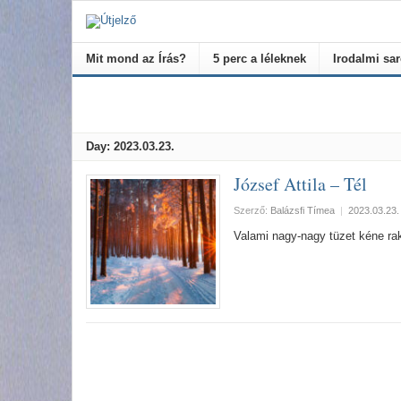
Mit mond az Írás?
5 perc a léleknek
Irodalmi sa
Day:
2023.03.23.
József Attila – Tél
Szerző:
Balázsfi Tímea
|
2023.03.23.
Valami nagy-nagy tüzet kéne r