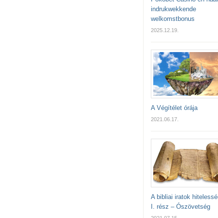
indrukwekkende
welkomstbonus
2025.12.19.
A Végítélet órája
2021.06.17.
A bibliai iratok hiteless
I. rész – Ószövetség