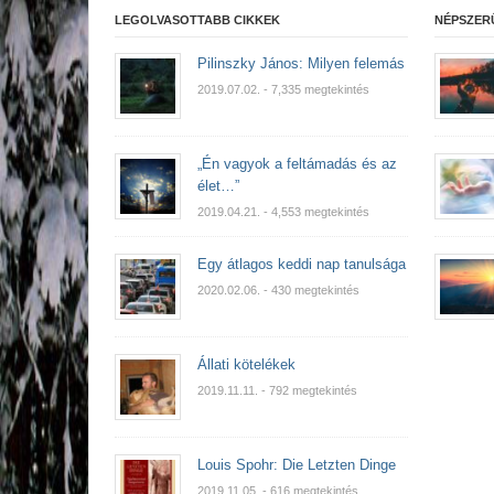
LEGOLVASOTTABB CIKKEK
NÉPSZER
Pilinszky János: Milyen felemás
2019.07.02.
- 7,335 megtekintés
„Én vagyok a feltámadás és az
élet…”
2019.04.21.
- 4,553 megtekintés
Egy átlagos keddi nap tanulsága
2020.02.06.
- 430 megtekintés
Állati kötelékek
2019.11.11.
- 792 megtekintés
Louis Spohr: Die Letzten Dinge
2019.11.05.
- 616 megtekintés