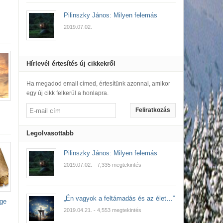
Pilinszky János: Milyen felemás
2019.07.02.
Hírlevél értesítés új cikkekről
Ha megadod email címed, értesítünk azonnal, amikor
egy új cikk felkerül a honlapra.
Feliratkozás
Legolvasottabb
Pilinszky János: Milyen felemás
2019.07.02.
- 7,335 megtekintés
„Én vagyok a feltámadás és az élet…”
ége
2019.04.21.
- 4,553 megtekintés