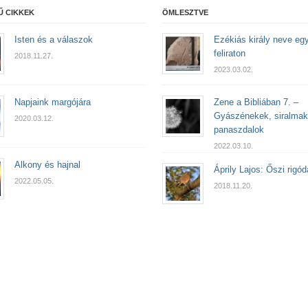
Ű CIKKEK
ÖMLESZTVE
Isten és a válaszok
Ezékiás király neve egy
feliraton
2018.11.27.
2023.03.02.
Napjaink margójára
Zene a Bibliában 7. –
Gyászénekek, siralmak
2020.03.12.
panaszdalok
2022.03.10.
Alkony és hajnal
Áprily Lajos: Őszi rigód
2022.05.05.
2018.11.20.