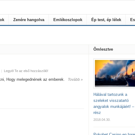
rok
Zenére hangolva
Emlékoszlopok
Ép test, ép lélek
Es
Ömlesztve
|
Legyél Te az első hozzászóló!
akni, Hogy melegednének az emberek.
Tovább »
Hálával tartozunk a
szeleket visszatartó
angyalok munkájáért! – 
rész
2018.04.30.
Pokobet Casino en haa