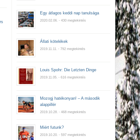
Egy átlagos keddi nap tanulsága
2020.02.06.
- 430 megtekintés
rs
Állati kötelékek
2019.11.11.
- 792 megtekintés
Louis Spohr: Die Letzten Dinge
2019.11.05.
- 616 megtekintés
Mozogj hatékonyan! – A második
alappillér
2019.10.28.
- 468 megtekintés
Miért futunk?
2019.10.20.
- 597 megtekintés