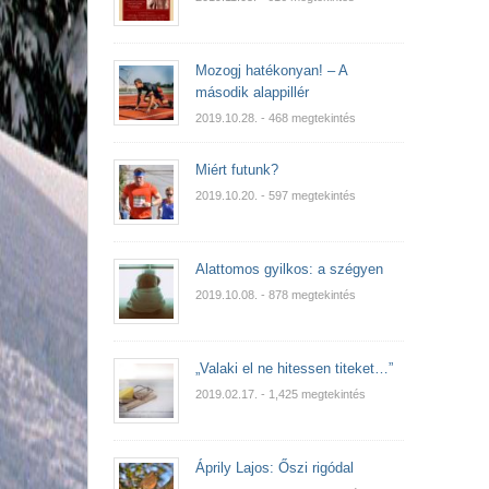
Mozogj hatékonyan! – A
második alappillér
2019.10.28.
- 468 megtekintés
Miért futunk?
2019.10.20.
- 597 megtekintés
Alattomos gyilkos: a szégyen
2019.10.08.
- 878 megtekintés
„Valaki el ne hitessen titeket…”
2019.02.17.
- 1,425 megtekintés
Áprily Lajos: Őszi rigódal