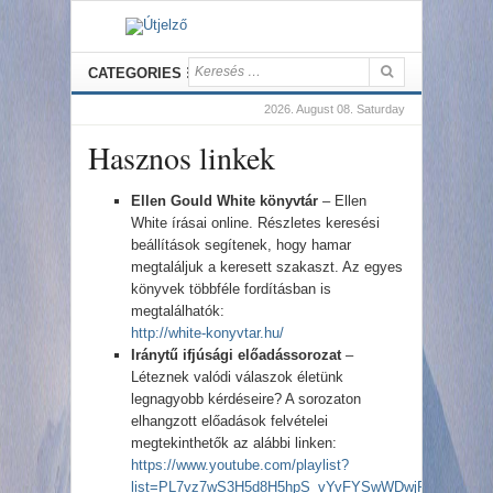
CATEGORIES
2026. August 08. Saturday
Hasznos linkek
Ellen Gould White könyvtár
– Ellen
White írásai online. Részletes keresési
beállítások segítenek, hogy hamar
megtaláljuk a keresett szakaszt. Az egyes
könyvek többféle fordításban is
megtalálhatók:
http://white-konyvtar.hu/
Iránytű ifjúsági előadássorozat
–
Léteznek valódi válaszok életünk
legnagyobb kérdéseire? A sorozaton
elhangzott előadások felvételei
megtekinthetők az alábbi linken:
https://www.youtube.com/playlist?
list=PL7vz7wS3H5d8H5hpS_vYvFYSwWDwjPex