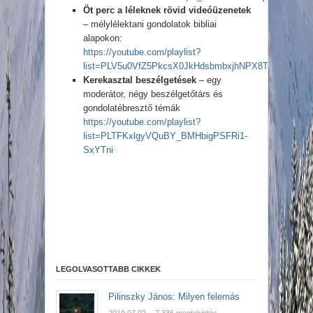
Öt perc a léleknek rövid videóüzenetek
– mélylélektani gondolatok bibliai
alapokon:
https://youtube.com/playlist?
list=PLV5u0VfZ5PkcsX0JkHdsbmbxjhNPX8Ts5
Kerekasztal beszélgetések
– egy
moderátor, négy beszélgetőtárs és
gondolatébresztő témák
https://youtube.com/playlist?
list=PLTFKxlgyVQuBY_BMHbigPSFRi1-
SxYTni
gta san andreas apk
MX Player for PC
LEGOLVASOTTABB CIKKEK
Pilinszky János: Milyen felemás