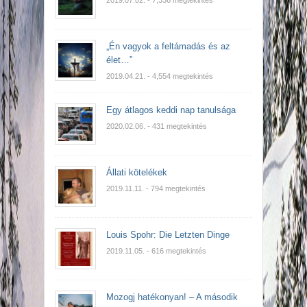
2019.07.02.
- 7,336 megtekintés
„Én vagyok a feltámadás és az
élet…”
2019.04.21.
- 4,554 megtekintés
Egy átlagos keddi nap tanulsága
2020.02.06.
- 431 megtekintés
Állati kötelékek
2019.11.11.
- 794 megtekintés
Louis Spohr: Die Letzten Dinge
2019.11.05.
- 616 megtekintés
Mozogj hatékonyan! – A második