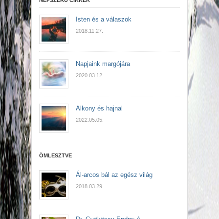
NÉPSZERŰ CIKKEK
Isten és a válaszok
2018.11.27.
Napjaink margójára
2020.03.12.
Alkony és hajnal
2022.05.05.
ÖMLESZTVE
Ál-arcos bál az egész világ
2018.03.29.