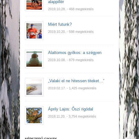
alappillér
2019.10.28.
- 468 megtekintés
Miért futunk?
2019.10.20.
- 598 megtekintés
Alattomos gyilkos: a szégyen
2019.10.08.
- 879 megtekintés
„Valaki el ne hitessen titeket…”
2019.02.17.
- 1,425 megtekintés
Áprily Lajos: Őszi rigódal
2018.11.20.
- 3,754 megtekintés