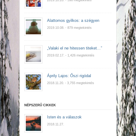
2019.10.20.
- 598 megtekintés
Alattomos gyilkos: a szégyen
2019.10.08.
- 879 megtekintés
„Valaki el ne hitessen titeket…”
2019.02.17.
- 1,426 megtekintés
Áprily Lajos: Őszi rigódal
2018.11.20.
- 3,755 megtekintés
NÉPSZERŰ CIKKEK
Isten és a válaszok
2018.11.27.