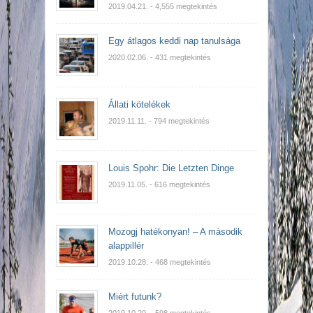
2019.04.21.
- 4,555 megtekintés
Egy átlagos keddi nap tanulsága
2020.02.06.
- 431 megtekintés
Állati kötelékek
2019.11.11.
- 794 megtekintés
Louis Spohr: Die Letzten Dinge
2019.11.05.
- 616 megtekintés
Mozogj hatékonyan! – A második
alappillér
2019.10.28.
- 468 megtekintés
Miért futunk?