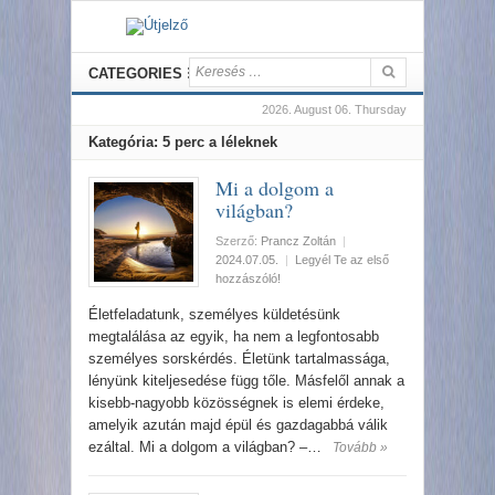
CATEGORIES
2026. August 06. Thursday
Kategória: 5 perc a léleknek
Mi a dolgom a
világban?
Szerző:
Prancz Zoltán
|
2024.07.05.
|
Legyél Te az első
hozzászóló!
Életfeladatunk, személyes küldetésünk
megtalálása az egyik, ha nem a legfontosabb
személyes sorskérdés. Életünk tartalmassága,
lényünk kiteljesedése függ tőle. Másfelől annak a
kisebb-nagyobb közösségnek is elemi érdeke,
amelyik azután majd épül és gazdagabbá válik
ezáltal. Mi a dolgom a világban? –…
Tovább »