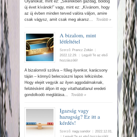
Olyanokat, mint ez: „Sikerekben gazdag, boldog
új évet kívánok!” vagy, mint ez: „Kívánom, hogy
az új évben minden terved valóra váljon, amire
csak vágysz, amit csak meg akarsz…
Tovább »
A bizalom, mint
létfeltétel
Szerző:
Prancz Zoltán
|
2022.12.29.
|
Legyél Te az első
hozzászóló!
A bizalomról szólva – főleg ilyenkor, karácsony
táján – könnyű belecsúszni lapos lelkizésbe.
Hogy elejét vegyük az ilyen aggodalmaknak,
felütésként álljon itt egy vitathatatlanul eredeti
gondolkodó meglátása...
Tovább »
Igazság vagy
hazugság? Ez itt a
kérdés!
Szerző:
nagy.sandor
|
2022.12.01.
|
Legyél Te az első hozzászóló!