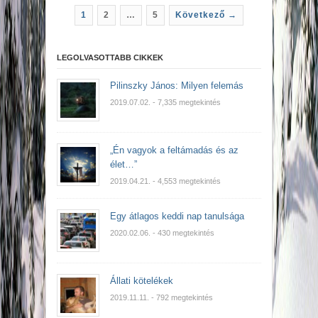
1
2
…
5
Következő →
LEGOLVASOTTABB CIKKEK
Pilinszky János: Milyen felemás
2019.07.02.
- 7,335 megtekintés
„Én vagyok a feltámadás és az
élet…”
2019.04.21.
- 4,553 megtekintés
Egy átlagos keddi nap tanulsága
2020.02.06.
- 430 megtekintés
Állati kötelékek
2019.11.11.
- 792 megtekintés