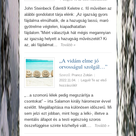
John Steinbeck Édentől Keletre c. fő művében az
alábbi gondolatot tárja elénk: „Az igazság gyors
fájdalma elmúlhatik, de a hazugság lassú, maró
gyötrelme végtelen, kiapadhatatlan
fájdalom.”Miért választjuk hát mégis megannyian
az igazság helyett a hazugság művészetét? Ki
az, aki fájdalmat…
Tovább »
„A vidám elme jó
orvosságul szolgál…”
Szerző:
Prancz Zoltán
|
2022.11.04.
|
Legyél Te az első
hozzászóló!
„…a szomorú lélek pedig megszárítja a
csontokat” – írta Salamon király háromezer évvel
ezelőtt. Megállapítása ma különösen időszerű. Mi
sem jelzi ezt jobban, mint hogy a lelki-, illetve a
mentális állapot és a testi egészség szoros
összefüggése szinte közhellyé vált.…
Tovább »