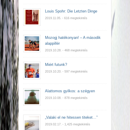
Louis Spohr: Die Letzten Dinge
2019.11.05.
- 616 megtekintés
Mozogj hatékonyan! – A második
alappillér
2019.10.28.
- 468 megtekintés
Miért futunk?
2019.10.20.
- 597 megtekintés
Alattomos gyilkos: a szégyen
2019.10.08.
- 878 megtekintés
„Valaki el ne hitessen titeket…”
2019.02.17.
- 1,425 megtekintés