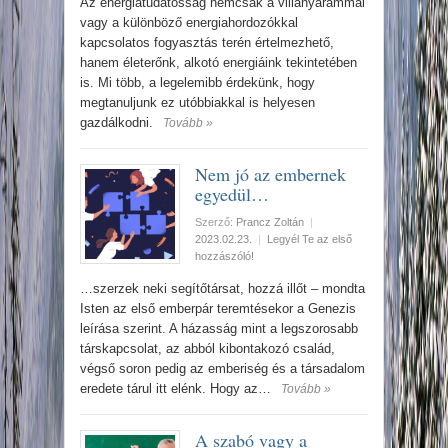
Az energiatudatosság nemcsak a villanyárammal
vagy a különböző energiahordozókkal
kapcsolatos fogyasztás terén értelmezhető,
hanem életerőnk, alkotó energiáink tekintetében
is. Mi több, a legelemibb érdekünk, hogy
megtanuljunk ez utóbbiakkal is helyesen
gazdálkodni.
Tovább »
Nem jó az embernek
egyedül…
Szerző:
Prancz Zoltán
|
2023.02.23.
|
Legyél Te az első
hozzászóló!
…szerzek neki segítőtársat, hozzá illőt – mondta
Isten az első emberpár teremtésekor a Genezis
leírása szerint. A házasság mint a legszorosabb
társkapcsolat, az abból kibontakozó család,
végső soron pedig az emberiség és a társadalom
eredete tárul itt elénk. Hogy az…
Tovább »
A szabó vagy a