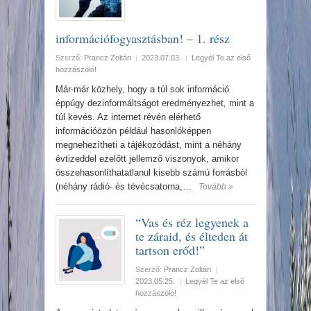
információfogyasztásban! – 1. rész
Szerző:
Prancz Zoltán
|
2023.07.03.
|
Legyél Te az első
hozzászóló!
Már-már közhely, hogy a túl sok információ
éppúgy dezinformáltságot eredményezhet, mint a
túl kevés. Az internet révén elérhető
információözön például hasonlóképpen
megnehezítheti a tájékozódást, mint a néhány
évtizeddel ezelőtt jellemző viszonyok, amikor
összehasonlíthatatlanul kisebb számú forrásból
(néhány rádió- és tévécsatorna,…
Tovább »
“Vas és réz legyenek a
te záraid, és élteden át
tartson erőd!”
Szerző:
Prancz Zoltán
|
2023.05.25.
|
Legyél Te az első
hozzászóló!