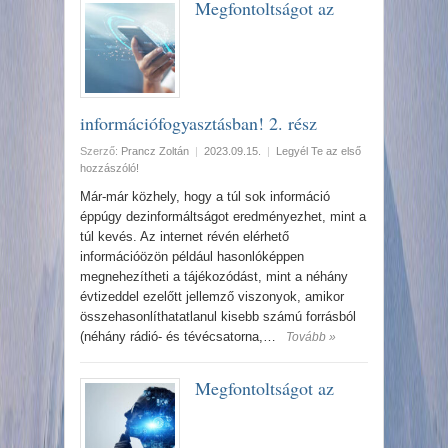
Megfontoltságot az
információfogyasztásban! 2. rész
Szerző:
Prancz Zoltán
|
2023.09.15.
|
Legyél Te az első
hozzászóló!
Már-már közhely, hogy a túl sok információ
éppúgy dezinformáltságot eredményezhet, mint a
túl kevés. Az internet révén elérhető
információözön például hasonlóképpen
megnehezítheti a tájékozódást, mint a néhány
évtizeddel ezelőtt jellemző viszonyok, amikor
összehasonlíthatatlanul kisebb számú forrásból
(néhány rádió- és tévécsatorna,…
Tovább »
Megfontoltságot az