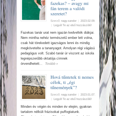
fazekas? – avagy mi
fán terem a valódi
szeretet?
Szerző:
nagy.sandor
|
2023.02.09.
|
Legyél Te az első hozzászóló!
Fazekas tanár urat nem igazán kedvelték diákjai.
Nem mintha nehéz természetű ember lett volna,
csak hát törekedett igazságos lenni és mindig
megkövetelte a tananyagot. Amolyan régi vágású
pedagógus volt. Szabó tanár úr viszont az iskola
legnépszerűbb oktatója címnek
örvendhetett...
Tovább »
Hová tűntetek ti nemes
célok, ti „égi
tűnemények”?
Szerző:
nagy.sandor
|
2023.01.07.
|
Legyél Te az első hozzászóló!
Minden év végén és minden év elején, gyakran
tartalom nélküli frázisokat puffogtatunk.