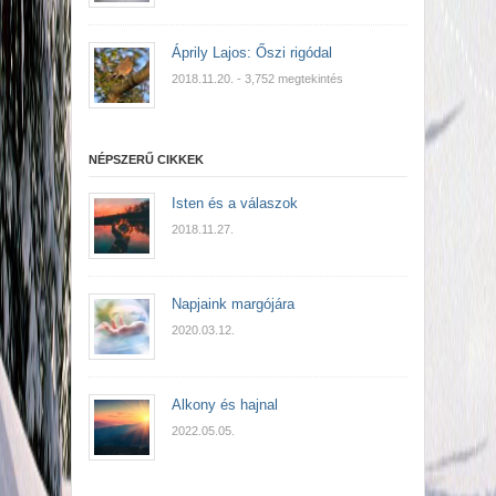
Áprily Lajos: Őszi rigódal
2018.11.20.
- 3,752 megtekintés
NÉPSZERŰ CIKKEK
Isten és a válaszok
2018.11.27.
Napjaink margójára
2020.03.12.
Alkony és hajnal
2022.05.05.