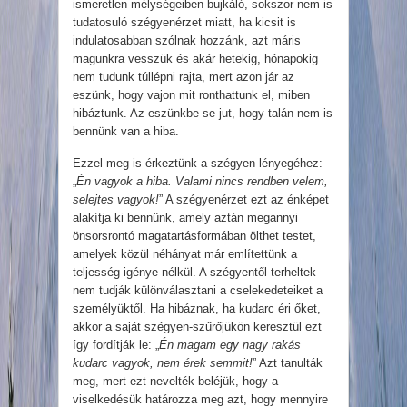
ismeretlen mélységeiben bujkáló, sokszor nem is
tudatosuló szégyenérzet miatt, ha kicsit is
indulatosabban szólnak hozzánk, azt máris
magunkra vesszük és akár hetekig, hónapokig
nem tudunk túllépni rajta, mert azon jár az
eszünk, hogy vajon mit ronthattunk el, miben
hibáztunk. Az eszünkbe se jut, hogy talán nem is
bennünk van a hiba.
Ezzel meg is érkeztünk a szégyen lényegéhez:
„
Én vagyok a hiba. Valami nincs rendben velem,
selejtes vagyok!
” A szégyenérzet ezt az énképet
alakítja ki bennünk, amely aztán megannyi
önsorsrontó magatartásformában ölthet testet,
amelyek közül néhányat már említettünk a
teljesség igénye nélkül. A szégyentől terheltek
nem tudják különválasztani a cselekedeteiket a
személyüktől. Ha hibáznak, ha kudarc éri őket,
akkor a saját szégyen-szűrőjükön keresztül ezt
így fordítják le: „
Én magam egy nagy rakás
kudarc vagyok, nem érek semmit!
” Azt tanulták
meg, mert ezt nevelték beléjük, hogy a
viselkedésük határozza meg azt, hogy mennyire