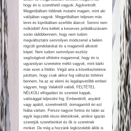
hogy én is szerethető vagyok. Agykontrollt.
Megpróbáltam többnek mutatni magam, mint aki
valójában vagyok. Megpróbáltam teljesen más
lenni és kipróbáltam ezerféle álarcot. Semmi nem
működött! Arra kellett a keserves próbálkozásaim
során rádöbbennem, hogy nem tudom
megváltoztatni semmilyen módszerrel a belém
rögzült gondolatokat és a magamról alkotott
képet. Nem tudom semmilyen eszköz
segítségével elhitetni magammal, hogy én is
ugyanolyan szeretetre méltó vagyok, mint bárki
más ezen a földön. Végül arra a következtetésre
jutottam, hogy csak akkor fog változás történni
bennem, ha az az elemi és legalapvetőbb emberi
vágyam, hogy Valakitől valódi, FELTÉTEL
NÉLKÜLI elfogadást és szeretet kapjak,
valósággal teljesülni fog. Emberektől, anyától
vagy apától, szerelmektől, önmagamtól én ezt
hiába vártam. Persze nagyon fontos és talán az
egyik legszebb része életünknek, amikor igazán
szeretjük szeretteinket és ők is szeretnek
minket. De még a hozzánk legközelebb állók is