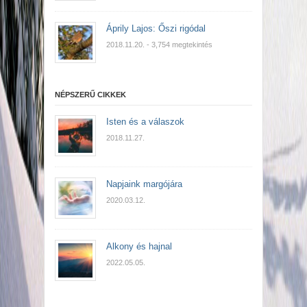
Áprily Lajos: Őszi rigódal
2018.11.20.
- 3,754 megtekintés
NÉPSZERŰ CIKKEK
Isten és a válaszok
2018.11.27.
Napjaink margójára
2020.03.12.
Alkony és hajnal
2022.05.05.