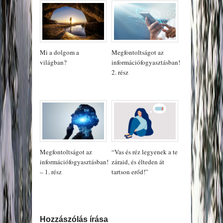
Mi a dolgom a
Megfontoltságot az
világban?
információfogyasztásban!
2. rész
Megfontoltságot az
“Vas és réz legyenek a te
információfogyasztásban!
záraid, és élteden át
– 1. rész
tartson erőd!”
Hozzászólás írása