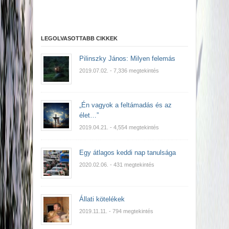
LEGOLVASOTTABB CIKKEK
Pilinszky János: Milyen felemás
2019.07.02.
- 7,336 megtekintés
„Én vagyok a feltámadás és az
élet…”
2019.04.21.
- 4,554 megtekintés
Egy átlagos keddi nap tanulsága
2020.02.06.
- 431 megtekintés
Állati kötelékek
2019.11.11.
- 794 megtekintés