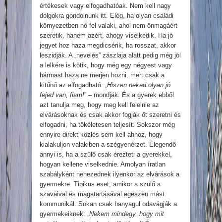
értékesek vagy elfogadhatóak. Nem kell nagy
dolgokra gondolnunk itt. Elég, ha olyan családi
környezetben nő fel valaki, ahol nem önmagáért
szeretik, hanem azért, ahogy viselkedik. Ha jó
jegyet hoz haza megdicsérik, ha rosszat, akkor
leszidják. A „nevelés” zászlaja alatt pedig még jól
a lelkére is kötik, hogy még egy négyest vagy
hármast haza ne merjen hozni, mert csak a
kitűnő az elfogadható. „
Hiszen neked olyan jó
fejed van, fiam!
” – mondják. És a gyerek ebből
azt tanulja meg, hogy meg kell felelnie az
elvárásoknak és csak akkor fogják őt szeretni és
elfogadni, ha tökéletesen teljesít. Sokszor még
ennyire direkt közlés sem kell ahhoz, hogy
kialakuljon valakiben a szégyenérzet. Elegendő
annyi is, ha a szülő csak érezteti a gyerekkel,
hogyan kellene viselkednie. Amolyan íratlan
szabályként nehezednek ilyenkor az elvárások a
gyermekre. Tipikus eset, amikor a szülő a
szavaival és magatartásával egészen mást
kommunikál. Sokan csak hanyagul odavágják a
gyermekeiknek: „
Nekem mindegy, hogy mit