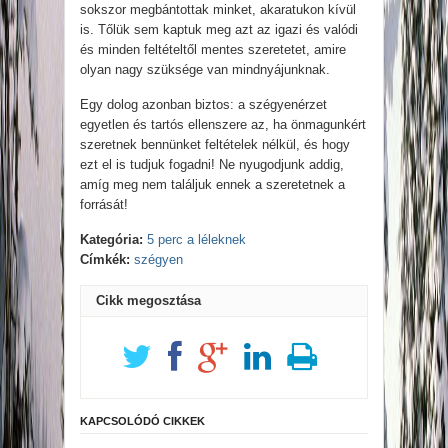
sokszor megbántottak minket, akaratukon kívül
is. Tőlük sem kaptuk meg azt az igazi és valódi
és minden feltételtől mentes szeretetet, amire
olyan nagy szüksége van mindnyájunknak.
Egy dolog azonban biztos: a szégyenérzet
egyetlen és tartós ellenszere az, ha önmagunkért
szeretnek bennünket feltételek nélkül, és hogy
ezt el is tudjuk fogadni! Ne nyugodjunk addig,
amíg meg nem találjuk ennek a szeretetnek a
forrását!
Kategória:
5 perc a léleknek
Címkék:
szégyen
Cikk megosztása
KAPCSOLÓDÓ CIKKEK