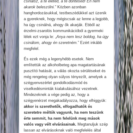
csinálsz, a te életed, a te döntésed! Én nem
akarok beleszólni.
” Közben azonban
hanghordozásukkal, testbeszédükkel azt üzenik
a gyereknek, hogy mégiscsak az lenne a legjobb,
ha úgy csinálná, ahogy ők akarják. Ebből az
érzelmi-zsarolós kommunikációból a gyermeki
lélek ezt vonja le: „
Anya nem lesz boldog, ha úgy
csinálom, ahogy én szeretném.
” Ezért inkább
megfelel.
És ezek még a legenyhébb esetek. Nem
említettük az alkoholbeteg apa magatartásának
pusztító hatását, a válás okozta sérüléseket és
még rengeteg olyan súlyos tényezőt, amelyek a
szégyenvezérlet gondolkodásmód és
viselkedésminták kialakulásához vezetnek.
Mindezeknek a vége pedig az, hogy a
szégyenérzet megakadályozza, hogy elhiggyük:
akkor is szerethetők, elfogadhatók és
szeretetre méltók vagyunk, ha nem teszünk
érte semmit, ha nem felelünk meg mások
valós vagy vélt elvárásainak.
Megtanuljuk szép
lassan az elvárásoknak való megfelelés által