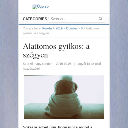
CATEGORIES
You are here:
Főoldal
2019
October
8
Alattomos
gyilkos: a szégyen
Alattomos gyilkos: a
szégyen
Szerző:
nagy.sandor
|
2019.10.08.
|
Legyél Te az első
hozzászóló!
Sokszor érzed úgy, hogy nincs jogod a