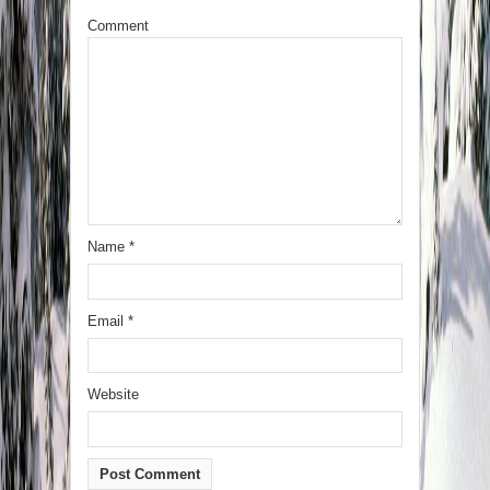
Comment
Name
*
Email
*
Website