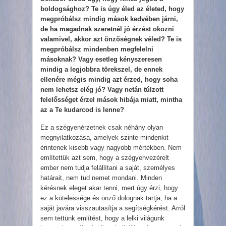
boldogsághoz? Te is úgy éled az életed, hogy
megpróbálsz mindig mások kedvében járni,
de ha magadnak szeretnél jó érzést okozni
valamivel, akkor azt önzőségnek véled? Te is
megpróbálsz mindenben megfelelni
másoknak? Vagy esetleg kényszeresen
mindig a legjobbra törekszel, de ennek
ellenére mégis mindig azt érzed, hogy soha
nem lehetsz elég jó? Vagy netán túlzott
felelősséget érzel mások hibája miatt, mintha
az a Te kudarcod is lenne?
Ez a szégyenérzetnek csak néhány olyan
megnyilatkozása, amelyek szinte mindenkit
érintenek kisebb vagy nagyobb mértékben. Nem
említettük azt sem, hogy a szégyenvezérelt
ember nem tudja felállítani a saját, személyes
határait, nem tud nemet mondani. Minden
kérésnek eleget akar tenni, mert úgy érzi, hogy
ez a kötelessége és önző dolognak tartja, ha a
saját javára visszautasítja a segítségkérést. Arról
sem tettünk említést, hogy a lelki világunk