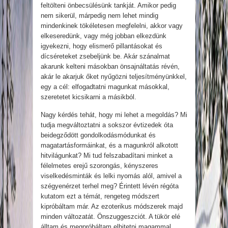
feltölteni önbecsülésünk tankját. Amikor pedig
nem sikerül, márpedig nem lehet mindig
mindenkinek tökéletesen megfelelni, akkor vagy
elkeseredünk, vagy még jobban elkezdünk
igyekezni, hogy elismerő pillantásokat és
dícséreteket zsebeljünk be. Akár szánalmat
akarunk kelteni másokban önsajnáltatás révén,
akár le akarjuk őket nyűgözni teljesítményünkkel,
egy a cél: elfogadtatni magunkat másokkal,
szeretetet kicsikarni a másikból.
Nagy kérdés tehát, hogy mi lehet a megoldás? Mi
tudja megváltoztatni a sokszor évtizedek óta
beidegződött gondolkodásmódunkat és
magatartásformáinkat, és a magunkról alkotott
hitvilágunkat? Mi tud felszabadítani minket a
félelmetes erejű szorongás, kényszeres
viselkedésminták és lelki nyomás alól, amivel a
szégyenérzet terhel meg? Érintett lévén régóta
kutatom ezt a témát, rengeteg módszert
kipróbáltam már. Az ezoterikus módszerek majd
minden változatát. Önszuggeszciót. A tükör elé
álltam és megpróbáltam elhitetni magammal,