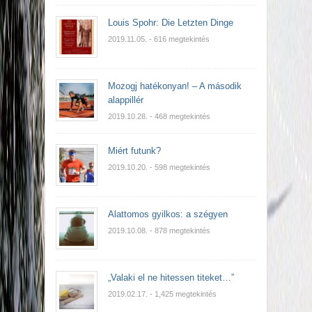
Louis Spohr: Die Letzten Dinge
2019.11.05.
- 616 megtekintés
Mozogj hatékonyan! – A második
alappillér
2019.10.28.
- 468 megtekintés
Miért futunk?
2019.10.20.
- 598 megtekintés
Alattomos gyilkos: a szégyen
2019.10.08.
- 878 megtekintés
„Valaki el ne hitessen titeket…”
2019.02.17.
- 1,425 megtekintés