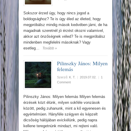
Sokszor érzed úgy, hogy nincs jogod a
boldogsághoz? Te is úgy éled az életed, hogy
megpróbálsz mindig mások kedvében járni, de ha
magadnak szeretnél jó érzést okozni valamivel,
akkor azt önzőségnek véled? Te is megpróbálsz
mindenben megfelelni másoknak? Vagy
esetleg…
Tovább »
Pilinszky János: Milyen
felemás
Szerző:
K. T.
|
2019.07.02.
|
1
Comment
Pilinszky János: Milyen felemás Milyen felemás
érzések közt élünk, milyen sokféle vonzások
között, pedig zuhanunk, mint a kő egyenesen és
egyértelmüen. Hányféle szégyen és képzelt
dicsőség hálójában evickélünk, pedig napra
kellene teregetnünk mindazt, mi rejteni való.