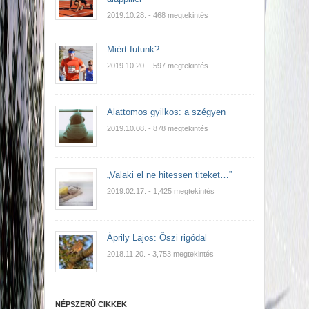
2019.10.28.
- 468 megtekintés
Miért futunk?
2019.10.20.
- 597 megtekintés
Alattomos gyilkos: a szégyen
2019.10.08.
- 878 megtekintés
„Valaki el ne hitessen titeket…”
2019.02.17.
- 1,425 megtekintés
Áprily Lajos: Őszi rigódal
2018.11.20.
- 3,753 megtekintés
NÉPSZERŰ CIKKEK