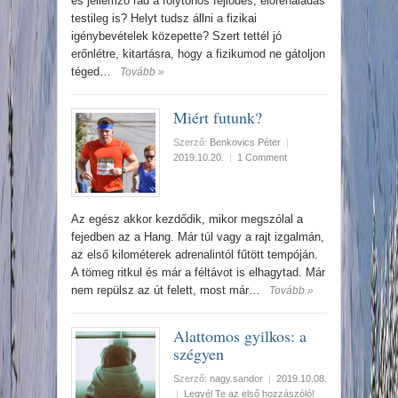
és jellemző rád a folytonos fejlődés, előrehaladás
testileg is? Helyt tudsz állni a fizikai
igénybevételek közepette? Szert tettél jó
erőnlétre, kitartásra, hogy a fizikumod ne gátoljon
téged…
Tovább »
Miért futunk?
Szerző:
Benkovics Péter
|
2019.10.20.
|
1 Comment
Az egész akkor kezdődik, mikor megszólal a
fejedben az a Hang. Már túl vagy a rajt izgalmán,
az első kilométerek adrenalintól fűtött tempóján.
A tömeg ritkul és már a féltávot is elhagytad. Már
nem repülsz az út felett, most már…
Tovább »
Alattomos gyilkos: a
szégyen
Szerző:
nagy.sandor
|
2019.10.08.
|
Legyél Te az első hozzászóló!