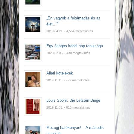
„Én vagyok a feltámadás és az
élet…”
2019.04.21.
- 4,554 megtekintés
Egy átlagos keddi nap tanulsága
2020.02.06.
- 430 megtekintés
Állati kötelékek
2019.11.11.
- 792 megtekintés
Louis Spohr: Die Letzten Dinge
2019.11.05.
- 616 megtekintés
Mozogj hatékonyan! – A második
alappillér