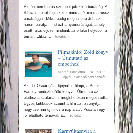
Életünkben fontos szerepet játszik a barátság. A
Biblia is sokat foglalkozik mind a jó, mind a rossz
barátsággal „Mikor pedig meghallotta Jóbnak
három barátja mind ezt a nyomorúságot, amely
esett rajta: eljöve mindenik az ő lakó helyéből: a
témáni Elifáz,…
Tovább »
Filmajánló: Zöld könyv
– Útmutató az
emberhez
Szerző:
Soós Attila
|
2019.04.16.
|
Legyél Te az első hozzászóló!
Az idei Oscar-gála díjnyertes filmje, a Peter
Farrelly rendezte Zöld könyv – Útmutató az
élethez a szakmát is meglehetősen megosztotta.
Egyes kritikusok szerint a film azt bizonyítja,
hogy „semmi új nincs a nap alatt”. Pusztán egy
jól eladható témával, a…
Tovább »
Karnyújtásnyira a