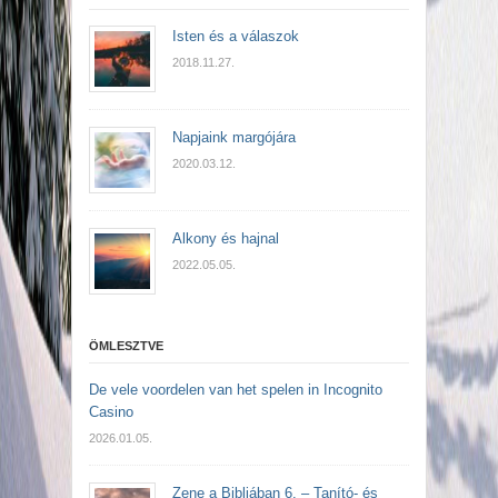
Isten és a válaszok
2018.11.27.
Napjaink margójára
2020.03.12.
Alkony és hajnal
2022.05.05.
ÖMLESZTVE
De vele voordelen van het spelen in Incognito
Casino
2026.01.05.
Zene a Bibliában 6. – Tanító- és