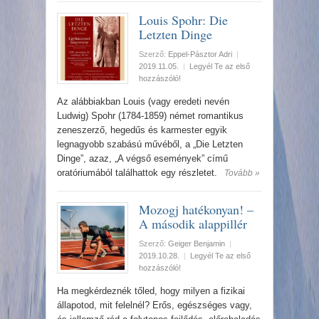
Louis Spohr: Die
Letzten Dinge
Szerző:
Eppel-Pásztor Adri
|
2019.11.05.
|
Legyél Te az első
hozzászóló!
Az alábbiakban Louis (vagy eredeti nevén
Ludwig) Spohr (1784-1859) német romantikus
zeneszerző, hegedűs és karmester egyik
legnagyobb szabású művéből, a „Die Letzten
Dinge”, azaz, „A végső események” című
oratóriumából találhattok egy részletet.
Tovább »
Mozogj hatékonyan! –
A második alappillér
Szerző:
Geiger Benjamin
|
2019.10.28.
|
Legyél Te az első
hozzászóló!
Ha megkérdeznék tőled, hogy milyen a fizikai
állapotod, mit felelnél? Erős, egészséges vagy,