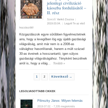
jelenlegi civilizáció
káoszba fordulásától –
II. rész
Szerző:
Vankó Zsuzsa
|
2019.03.04.
|
Legyél Te az első
hozzászóló!
Közgazdászok egyre sűrűbben figyelmeztetnek
arra, hogy a levegőben lóg egy újabb gazdasági
világválság, amit már nem is a 2008-as
válsághoz hasonlítanak, hanem a múlt század
30-as éveinek a hosszantartó, igen súlyos
gazdasági világválságához. Tényként beszélnek
arról is, hogy a világ…
Tovább »
1
2
Következő →
LEGOLVASOTTABB CIKKEK
Pilinszky János: Milyen felemás
2019.07.02.
- 7,335 megtekintés