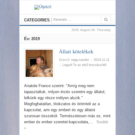
CATEGORIES
2026. August 06. Thursday
Év:
2019
Állati kötelékek
Szerző:
nagy.sandor
|
2019.11.11.
|
Legyél Te az első hozzászóló!
Anatole France szerint: "Amíg meg nem
tapasztaltuk, milyen érzés szeretni egy állatot,
lelkünk egy része mélyen alszik."
Megfoghatatlan, titokzatos és örömteli az a
kapcsolat, ami egy embert és egy állatot
szorosan összeköt. Természetesen más ez, mint
ember és ember szeretet-kapcsolata,…
Tovább
»