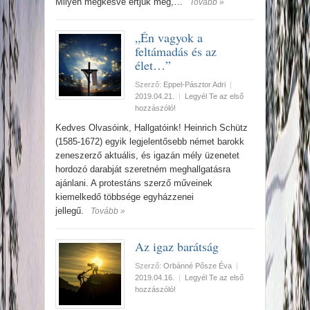
Milyen megkésve értjük meg,…
Tovább »
„Én vagyok a
feltámadás és az
élet…”
Szerző:
Eppel-Pásztor Adri
|
2019.04.21.
|
Legyél Te az első
hozzászóló!
Kedves Olvasóink, Hallgatóink! Heinrich Schütz
(1585-1672) egyik legjelentősebb német barokk
zeneszerző aktuális, és igazán mély üzenetet
hordozó darabját szeretném meghallgatásra
ajánlani. A protestáns szerző műveinek
kiemelkedő többsége egyházzenei
jellegű.
Tovább »
Az igaz barátság
Szerző:
Orbánné Pősze Éva
|
2019.04.16.
|
Legyél Te az első
hozzászóló!