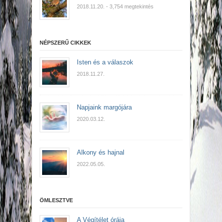
2018.11.20.
- 3,754 megtekintés
NÉPSZERŰ CIKKEK
Isten és a válaszok
2018.11.27.
Napjaink margójára
2020.03.12.
Alkony és hajnal
2022.05.05.
ÖMLESZTVE
A Végítélet órája