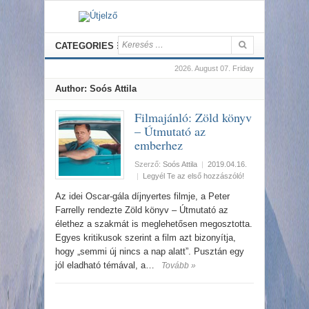
CATEGORIES
2026. August 07. Friday
Author:
Soós Attila
Filmajánló: Zöld könyv
– Útmutató az
emberhez
Szerző:
Soós Attila
|
2019.04.16.
|
Legyél Te az első hozzászóló!
Az idei Oscar-gála díjnyertes filmje, a Peter
Farrelly rendezte Zöld könyv – Útmutató az
élethez a szakmát is meglehetősen megosztotta.
Egyes kritikusok szerint a film azt bizonyítja,
hogy „semmi új nincs a nap alatt”. Pusztán egy
jól eladható témával, a…
Tovább »