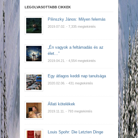
LEGOLVASOTTABB CIKKEK
Pilinszky János: Milyen felemás
2019.07.02.
- 7,335 megtekintés
„Én vagyok a feltámadás és az
élet…”
2019.04.21.
- 4,554 megtekintés
Egy átlagos keddi nap tanulsága
2020.02.06.
- 431 megtekintés
Állati kötelékek
2019.11.11.
- 793 megtekintés
Louis Spohr: Die Letzten Dinge