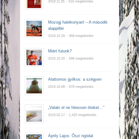
2019.11.05.
- 616 megtekintés
Mozogj hatékonyan! – A második
alappillér
2019.10.28.
- 468 megtekintés
Miért futunk?
2019.10.20.
- 598 megtekintés
Alattomos gyilkos: a szégyen
2019.10.08.
- 878 megtekintés
„Valaki el ne hitessen titeket…”
2019.02.17.
- 1,425 megtekintés
Áprily Lajos: Őszi rigódal