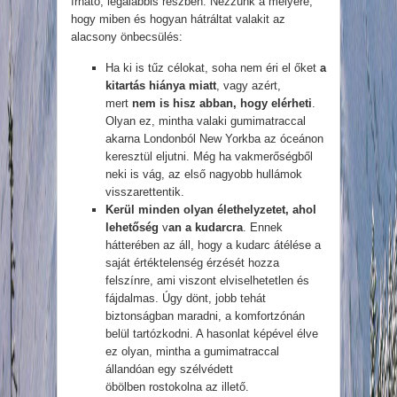
írható, legalábbis részben. Nézzünk a mélyére,
hogy miben és hogyan hátráltat valakit az
alacsony önbecsülés:
Ha ki is tűz célokat, soha nem éri el őket
a
kitartás hiánya miatt
, vagy azért,
mert
nem
is hisz abban, hogy
elérheti
.
Olyan ez, mintha valaki gumimatraccal
akarna Londonból New Yorkba az óceánon
keresztül eljutni. Még ha vakmerőségből
neki is vág, az első nagyobb hullámok
visszarettentik.
Kerül minden olyan élethelyzetet, ahol
lehetőség
v
an a kudarcra
. Ennek
hátterében az áll, hogy a kudarc átélése a
saját értéktelenség érzését hozza
felszínre, ami viszont elviselhetetlen és
fájdalmas. Úgy dönt, jobb tehát
biztonságban maradni, a komfortzónán
belül tartózkodni. A hasonlat képével élve
ez olyan, mintha a gumimatraccal
állandóan egy szélvédett
öbölben rostokolna az illető.