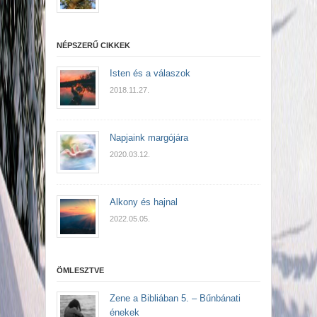
NÉPSZERŰ CIKKEK
Isten és a válaszok
2018.11.27.
Napjaink margójára
2020.03.12.
Alkony és hajnal
2022.05.05.
ÖMLESZTVE
Zene a Bibliában 5. – Bűnbánati
énekek