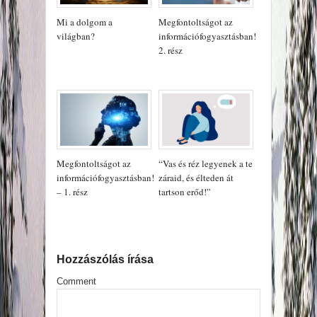
Mi a dolgom a
Megfontoltságot az
világban?
információfogyasztásban!
2. rész
Megfontoltságot az
“Vas és réz legyenek a te
információfogyasztásban!
záraid, és élteden át
– 1. rész
tartson erőd!”
Hozzászólás írása
Comment