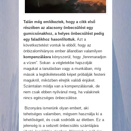
Talán még emlékez
tek,
hogy a cikk első
részében az alacsony önbecsülést egy
gumicsónakhoz, a helyes önbecsülést pedig
egy faladikhoz hasonlítottuk.
Azt a
következtetést vontuk le ebből, hogy az
önbizalomhiányos ember állandóan valamilyen
kompenzálásra
kényszerül, hogy „fennmaradjon
a vízen”. Sokan a végletekbe hajszolják
magukat a tanulásban vagy a munkában, míg
mások a legtökéletesebb képet próbálják festeni
magukról, miközben elrejtik valódi énjüket.
Számtalan módja van a kompenzálásnak, de
nem csak ebben nyilvánul meg, ha valakinek
nincs egészséges önbecsülése.
Bizonyára ismerünk olyan embert, aki
tehetséges valamiben, mégsem használja ki a
lehetőségeit, és csak sodródik az életben. Ez a
jelenség is a sebzett önbecsülés számlájára