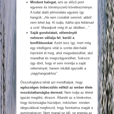
Mindent halogat,
ami az előző pont
egyenes és törvényszerű következménye.
A tudat alatti jelmondata ugyanis így
hangzik:
„Ha nem csinálok semmit, abból
nem lehet baj. Ki tudja, hátha újra feltámad
a szél. Maradjunk még itt az öbölben…”
Saját gondolatait, véleményét
nehezen
vállalja fel
,
kerüli a
konfliktusokat
. Azért tesz így, mert még
egy intelligens vitát is szinte élet-halál
harcként él meg, ahol megsebesülhet, alul
maradhat és megszégyenülhet. Sokszor
úgy dönt, hogy el sem mondja a saját
véleményét, hanem inkább igazodik a
„nagyhangúakhoz”.
Összefoglalva tehát azt mondhatjuk, hogy
egészséges önbecsülés nélkül az ember élete
mozdulatlanságba dermed.
Nem tudja az életet
igazán megélni, élvezni. Állandó az a törekvése,
hogy biztonságba húzódjon, miközben minden
idegszálával megfeszül, hogy fenntartsa magát a
gumimatracon. Nem marad se idő, se energia az