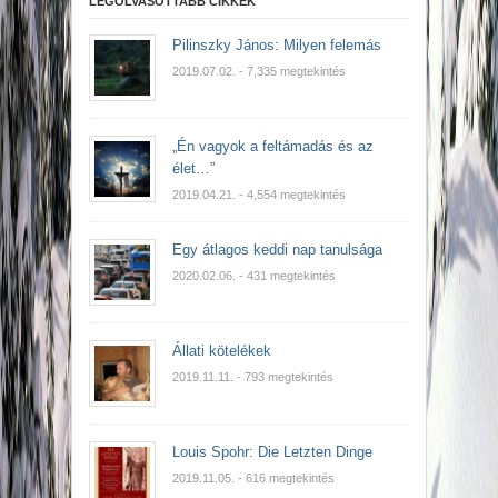
LEGOLVASOTTABB CIKKEK
Pilinszky János: Milyen felemás
2019.07.02.
- 7,335 megtekintés
„Én vagyok a feltámadás és az
élet…”
2019.04.21.
- 4,554 megtekintés
Egy átlagos keddi nap tanulsága
2020.02.06.
- 431 megtekintés
Állati kötelékek
2019.11.11.
- 793 megtekintés
Louis Spohr: Die Letzten Dinge
2019.11.05.
- 616 megtekintés