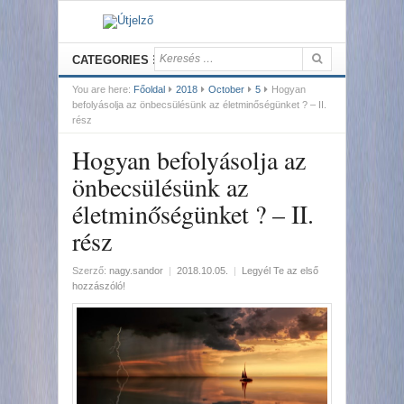
CATEGORIES
You are here:
Főoldal
2018
October
5
Hogyan
befolyásolja az önbecsülésünk az életminőségünket ? – II.
rész
Hogyan befolyásolja az
önbecsülésünk az
életminőségünket ? – II.
rész
Szerző:
nagy.sandor
|
2018.10.05.
|
Legyél Te az első
hozzászóló!