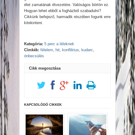
élet zamatának élvezetére. Valóságos börtön ez.
Hogyan lehet ebből a fogházból szabadulni?
Cikkünk befejező, harmadik részében fogunk erre
kitekinteni.
Kategória:
5 perc a léleknek
Címkék:
félelem
,
hit
,
konfliktus
,
kudarc
,
önbecsülés
Cikk megosztása
KAPCSOLÓDÓ CIKKEK