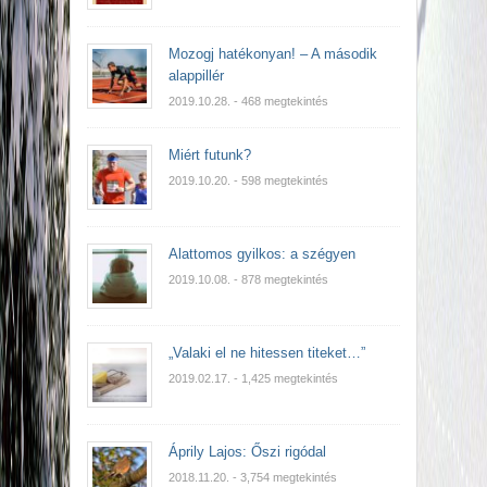
Mozogj hatékonyan! – A második
alappillér
2019.10.28.
- 468 megtekintés
Miért futunk?
2019.10.20.
- 598 megtekintés
Alattomos gyilkos: a szégyen
2019.10.08.
- 878 megtekintés
„Valaki el ne hitessen titeket…”
2019.02.17.
- 1,425 megtekintés
Áprily Lajos: Őszi rigódal
2018.11.20.
- 3,754 megtekintés