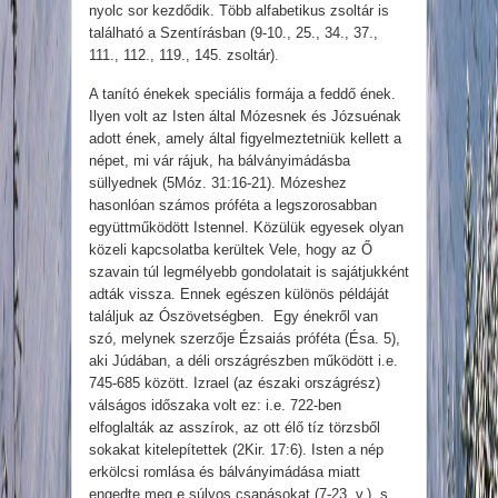
nyolc sor kezdődik. Több alfabetikus zsoltár is
található a Szentírásban (9-10., 25., 34., 37.,
111., 112., 119., 145. zsoltár)
.
A tanító énekek speciális formája a feddő ének.
Ilyen volt az Isten által Mózesnek és Józsuénak
adott ének, amely által figyelmeztetniük kellett a
népet, mi vár rájuk, ha bálványimádásba
süllyednek (5Móz. 31:16-21). Mózeshez
hasonlóan számos próféta a legszorosabban
együttműködött Istennel. Közülük egyesek olyan
közeli kapcsolatba kerültek Vele, hogy az Ő
szavain túl legmélyebb gondolatait is sajátjukként
adták vissza. Ennek egészen különös példáját
találjuk az Ószövetségben. Egy énekről van
szó, melynek szerzője Ézsaiás próféta (Ésa. 5),
aki Júdában, a déli országrészben működött i.e.
745-685 között. Izrael (az északi országrész)
válságos időszaka volt ez: i.e. 722-ben
elfoglalták az asszírok, az ott élő tíz törzsből
sokakat kitelepítettek (2Kir. 17:6). Isten a nép
erkölcsi romlása és bálványimádása miatt
engedte meg e súlyos csapásokat (7-23. v.), s