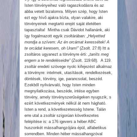
Isten törvényeihez való ragaszkodásra és az
abba vetett bizalomra. Milyen szép, hogy Isten
ezt egy hívő ajakra bízta, olyan valakire, aki
törvényeinek megtartó erejét saját életében
tapasztalta! Mintha csak Dávidot hallanánk, aki
így fogalmazott egyik zsoltárában
: „Helyetted
mondja a szívem: Az én orcámat keressétek! A
te orcádat keresem, oh Uram!”
(Zsolt. 27:8) Itt a
zsoltáros ugyanezt a törvényre érti:
„taníts meg
engem a te rendeléseidre”
(Zsolt. 119:68). A 119.
zsoltár eredeti szövege nyolc kifejezést alkalmaz
a törvényre: intelmek, utasítások, rendelkezések,
döntések, törvény, ige, parancsolat, beszéd.
Ezekből nyilvánvaló, hogy Isten minden
megnyilatkozása, beszéde, intése egyben
törvény, amely törvényszerűségeken nyugszik, s
ezért következmények nélkül át nem hágható.
Isten a rend, a következetesség Istene. Talán
erre utal a zsoltár szigorúan következetes
felépítése is: a 176 igevers a héber ABC
huszonkét mássalhangzójára épül, alfabetikus
sorrendben. Minden héber mássalhangzóval