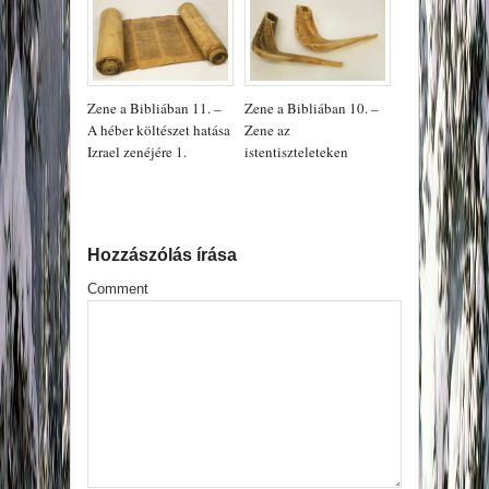
Zene a Bibliában 11. –
Zene a Bibliában 10. –
A héber költészet hatása
Zene az
Izrael zenéjére 1.
istentiszteleteken
Hozzászólás írása
Comment