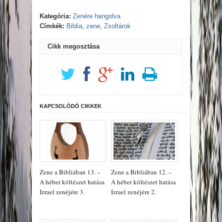
Kategória:
Zenére hangolva
Címkék:
Biblia
,
zene
,
Zsoltárok
Cikk megosztása
KAPCSOLÓDÓ CIKKEK
Zene a Bibliában 13. –
Zene a Bibliában 12. –
A héber költészet hatása
A héber költészet hatása
Izrael zenéjére 3.
Izrael zenéjére 2.