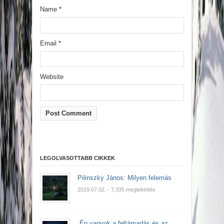
Name
*
Email
*
Website
LEGOLVASOTTABB CIKKEK
Pilinszky János: Milyen felemás
2019.07.02.
- 7,335 megtekintés
„Én vagyok a feltámadás és az