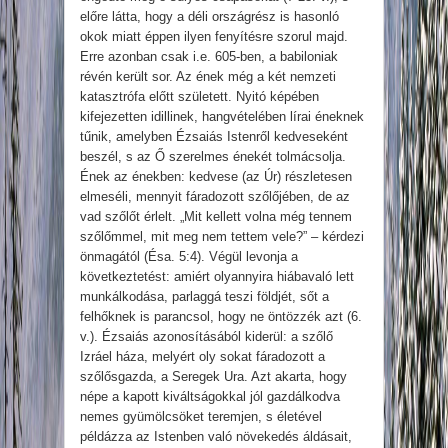
előre látta, hogy a déli országrész is hasonló
okok miatt éppen ilyen fenyítésre szorul majd.
Erre azonban csak i.e. 605-ben, a babiloniak
révén került sor. Az ének még a két nemzeti
katasztrófa előtt született. Nyitó képében
kifejezetten idillinek, hangvételében lírai éneknek
tűnik, amelyben Ézsaiás Istenről kedveseként
beszél, s az Ő szerelmes énekét tolmácsolja.
Ének az énekben: kedvese (az Úr) részletesen
elmeséli, mennyit fáradozott szőlőjében, de az
vad szőlőt érlelt. „Mit kellett volna még tennem
szőlőmmel, mit meg nem tettem vele?” – kérdezi
önmagától (Ésa. 5:4). Végül levonja a
következtetést: amiért olyannyira hiábavaló lett
munkálkodása, parlaggá teszi földjét, sőt a
felhőknek is parancsol, hogy ne öntözzék azt (6.
v.). Ézsaiás azonosításából kiderül: a szőlő
Izráel háza, melyért oly sokat fáradozott a
szőlősgazda, a Seregek Ura. Azt akarta, hogy
népe a kapott kiváltságokkal jól gazdálkodva
nemes gyümölcsöket teremjen, s életével
példázza az Istenben való növekedés áldásait,