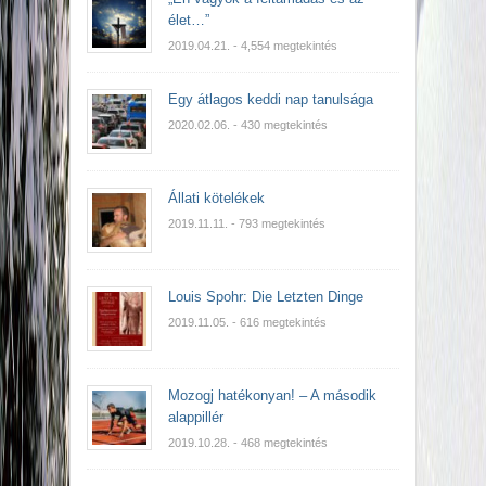
élet…”
2019.04.21.
- 4,554 megtekintés
Egy átlagos keddi nap tanulsága
2020.02.06.
- 430 megtekintés
Állati kötelékek
2019.11.11.
- 793 megtekintés
Louis Spohr: Die Letzten Dinge
2019.11.05.
- 616 megtekintés
Mozogj hatékonyan! – A második
alappillér
2019.10.28.
- 468 megtekintés