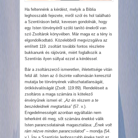
Ha feltennénk a kérdést, melyik a Biblia
leghosszabb fejezete, miről szól és hol található
a Szentíráson belül, kevesen gondolnák, hogy
egy Isten törvényéről szóló tanító énekről van
szó Zsoltárok könyvében. Már maga ez a tény is
elgondolkodtató. Közelebbről megvizsgálva az
említett 119. zsoltárt további fontos részletre
bukkanunk és rájövünk, miért foglalkozik a
Szentírás ilyen súllyal ezzel a kérdéssel
.
Bár a zsoltárszerző ismeretlen, ihletettsége vitán
felül áll. Isten az ő őszinte vallomásán keresztül
mutatja be törvényének változhatatlanságát,
örökkévalóságát (Zsolt. 119:89). Rendeléseit a
zsoltáros a maga számára is kötelező
érvényűnek ismeri el:
„Az én részem a te
beszédeidnek megtartása”
(57. v.).
Engedelmességét azonban egyáltalán nem
teherként éli meg, sőt számára énekké válik
Isten parancsolatainak magasztalása:
„Ének volt
rám nézve minden parancsolatod”
– mondja (54.
v.). Így a Szentírás leghosszabb éneke tanít az