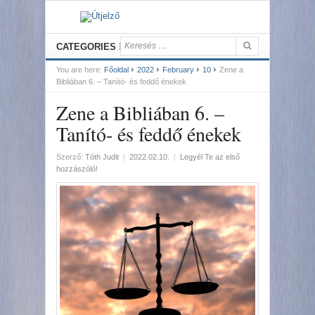
CATEGORIES
You are here:
Főoldal
2022
February
10
Zene a
Bibliában 6. – Tanító- és feddő énekek
Zene a Bibliában 6. –
Tanító- és feddő énekek
Szerző:
Tóth Judit
|
2022.02.10.
|
Legyél Te az első
hozzászóló!