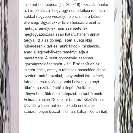
jellemét bemutassa (Lk. 20:9-19). Ézsaiás éneke
azt is példázza, hogy egy nép erkölcsi romlása
sokkal nagyobb veszélyt jelent, mint a külső
ellenség. Ugyanakkor Isten hosszútűrését is
mutatja, amelynek nem szeretetének
megfogyatkozása szab határt, hanem annak
tárgya, itt a zsidó nép. Isten a végsőkig
hűségesen kitart és munkálkodik mindaddig,
amíg a legcsekélyebb reményt látja a
megtérésre. A beért gonoszság azonban
igazságszolgáltatásért kiált. Erre tanít ez az
ihletett ének, amely a többihez hasonlóan dalba
szedett tanítás azáltal, hogy valódi istenképet,
Istenhez és a világhoz való helyes viszonyt
tükröz, s ezáltal építő jellegű. Zsoltárok
könyvében több ének kifejezetten tanító ének.
Felirata alapján 13 zsoltár tanítás. Közülük hat
Dávidé, a többi hét kiemelkedő énekesek
szerzeményei (Aszáf, Hémán, Ethán, Kóráh fiai).
chikii mod apk
free fire download for pc