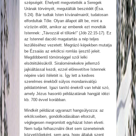
szépségét. Ehelyett megvetették a Seregek
Urának törvényét, megutálták beszédét (Ésa.
5:24). Bár tudtak Isten kívánalmairól, tudatosan
elfordultak Tőle. Olyan állapot állt be, mint a
vízözön előtt, amikor az emberek ezt mondták
Istennek: „Távozzál el tőlünk!” (Jób 22:15-17). Ez
az Istennel dacoló magatartás a nép teljes
lezülléséhez vezetett. Megrázó képekben mutatja
be Ézsaiás az erkölcsi romlás ijesztő jeleit.
Megdöbbentő tömörséggel szól lelki
elsötétülésükről. Siraloménekekre jellemző
jajkiáltással kezdi, ezzel előrevetítve Istennek
népére váró ítéletét is. Így lett a kedves
szerelmes énekből súlyos mondanivalójú
példatörténet. Igazi tanító énekről van tehát szó,
amely Jézus hasonló példázatának hangját idézi
kb. 700 évvel korábban.
Mindkét példázat ugyanazt hangsúlyozza: az
erkölcseiben, gondolkodásában eltorzult,
véglegesen megromlott egyházat Isten elveti.
Nem tudja felhasználni őket sem üzeneteinek
közvetítőjeként, sem arra, hogy általuk szent