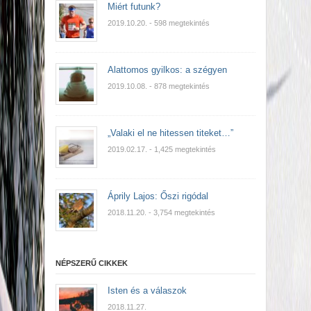
Miért futunk?
2019.10.20.
- 598 megtekintés
Alattomos gyilkos: a szégyen
2019.10.08.
- 878 megtekintés
„Valaki el ne hitessen titeket…”
2019.02.17.
- 1,425 megtekintés
Áprily Lajos: Őszi rigódal
2018.11.20.
- 3,754 megtekintés
NÉPSZERŰ CIKKEK
Isten és a válaszok
2018.11.27.