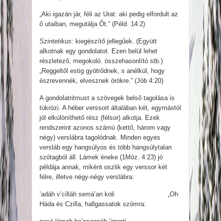
„Aki igazán jár, féli az Urat: aki pedig elfordult az
ő utaiban, megutálja Őt.” (Péld. 14:2)
Szintetikus:
kiegészítő jellegűek. (Együtt
alkotnak egy gondolatot. Ezen belül lehet
részletező, megokoló. összehasonlító stb.)
„Reggeltől estig gyötrődnek, s anélkül, hogy
észrevennék, elvesznek örökre.” (Jób 4:20)
A gondolatritmust a szövegek belső tagolása is
tükrözi. A héber verssort általában két, egymástól
jól elkülöníthető rész (félsor) alkotja. Ezek
rendszerint azonos számú (kettő, három vagy
négy) verslábra tagolódnak. Minden egyes
versláb egy hangsúlyos és több hangsúlytalan
szótagból áll. Lámek éneke (1Móz. 4:23) jó
példája annak, miként oszlik egy verssor két
félre, illetve négy-négy verslábra:
’adáh v’cilláh semá’an koli „Oh
Háda és Czilla, hallgassatok szómra: