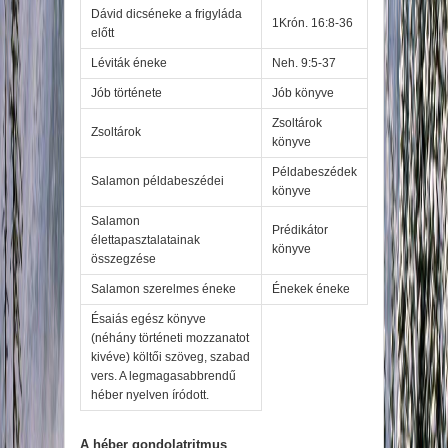
Dávid dicséneke a frigyláda
1Krón. 16:8-36
előtt
Léviták éneke
Neh. 9:5-37
Jób története
Jób könyve
Zsoltárok
Zsoltárok
könyve
Példabeszédek
Salamon példabeszédei
könyve
Salamon
Prédikátor
élettapasztalatainak
könyve
összegzése
Salamon szerelmes éneke
Énekek éneke
Ésaiás egész könyve
(néhány történeti mozzanatot
kivéve) költői szöveg, szabad
vers. A legmagasabbrendű
héber nyelven íródott.
A héber gondolatritmus