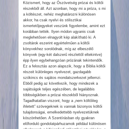
Közismert, hogy az Ószövetség prózai és költői
részekből áll. Azt azonban, hogy mi a próza, s mi
a költészet, nehéz meghatározni különösen
akkor, ha csak nyelvi és stilisztikai
ismertetőjegyeket veszünk figyelembe, amint ezt
korábban tették. Ilyen módon ugyanis csak
meglehetősen elnagyolt kép alakítható ki. A
zsoltárok eszerint egyértelműen a költői
könyvekhez sorolódnak, míg az elbeszélő
könyvek (egy-két dalszerű részlettől eltekintve)
épp ilyen egybehangzóan prózának tekintendők.
Ez a felosztás azon alapszik, hogy a Biblia költői
részeit különleges nyelvezet, gazdagabb
szókincs és sajátos mondatszerkezet jellemzi.
Ebből pedig az következik, hogy mindezek a
sajátságok teljes egészében, de legalábbis
többségükben a prózai részekből hiányoznak.
Tagadhatatlan viszont, hogy a „nem költőileg
ihletett” szövegeknek is vannak bizonyos költői
tulajdonságai, emelkedettebb nyelvezetüknek
köszönhetően. A Szentírásban oly gyakran
előforduló gondolatpárhuzamok például különösen