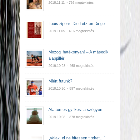
2019.11.11.
- 792 megtekintés
Louis Spohr: Die Letzten Dinge
2019.11.05.
- 616 megtekintés
Mozogj hatékonyan! – A második
alappillér
2019.10.28.
- 468 megtekintés
Miért futunk?
2019.10.20.
- 597 megtekintés
Alattomos gyilkos: a szégyen
2019.10.08.
- 878 megtekintés
„Valaki el ne hitessen titeket…”