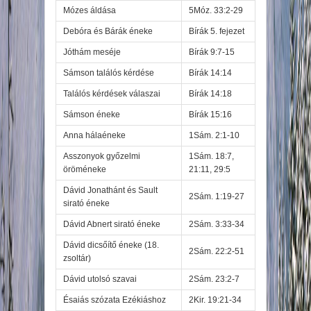
Mózes áldása
5Móz. 33:2-29
Debóra és Bárák éneke
Bírák 5. fejezet
Jóthám meséje
Bírák 9:7-15
Sámson találós kérdése
Bírák 14:14
Találós kérdések válaszai
Bírák 14:18
Sámson éneke
Bírák 15:16
Anna hálaéneke
1Sám. 2:1-10
Asszonyok győzelmi
1Sám. 18:7,
öröméneke
21:11, 29:5
Dávid Jonathánt és Sault
2Sám. 1:19-27
sirató éneke
Dávid Abnert sirató éneke
2Sám. 3:33-34
Dávid dicsőítő éneke (18.
2Sám. 22:2-51
zsoltár)
Dávid utolsó szavai
2Sám. 23:2-7
Ésaiás szózata Ezékiáshoz
2Kir. 19:21-34