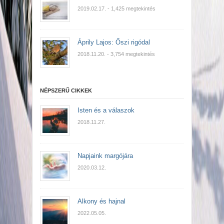
2019.02.17.
- 1,425 megtekintés
Áprily Lajos: Őszi rigódal
2018.11.20.
- 3,754 megtekintés
NÉPSZERŰ CIKKEK
Isten és a válaszok
2018.11.27.
Napjaink margójára
2020.03.12.
Alkony és hajnal
2022.05.05.