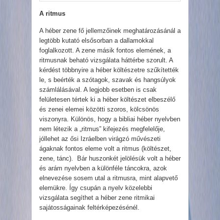
A ritmus
A héber zene fő jellemzőinek meghatározásánál a
legtöbb kutató elsősorban a dallamokkal
foglalkozott. A zene másik fontos elemének, a
ritmusnak beható vizsgálata háttérbe szorult. A
kérdést többnyire a héber költészetre szűkítették
le, s beérték a szótagok, szavak és hangsúlyok
számlálásával. A legjobb esetben is csak
felületesen tértek ki a héber költészet elbeszélő
és zenei elemei közötti szoros, kölcsönös
viszonyra. Különös, hogy a bibliai héber nyelvben
nem létezik a „ritmus” kifejezés megfelelője,
jóllehet az ősi Izráelben virágzó művészeti
ágaknak fontos eleme volt a ritmus (költészet,
zene, tánc). Bár huszonkét jelölésük volt a héber
és arám nyelvben a különféle táncokra, azok
elnevezése sosem utal a ritmusra, mint alapvető
elemükre. Így csupán a nyelv közelebbi
vizsgálata segíthet a héber zene ritmikai
sajátosságainak feltérképezésénél.