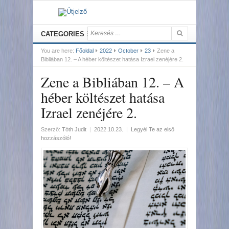
CATEGORIES
You are here:
Főoldal
2022
October
23
Zene a
Bibliában 12. – A héber költészet hatása Izrael zenéjére 2.
Zene a Bibliában 12. – A
héber költészet hatása
Izrael zenéjére 2.
Szerző:
Tóth Judit
|
2022.10.23.
|
Legyél Te az első
hozzászóló!