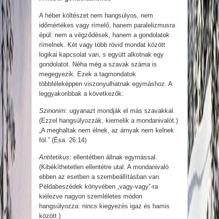
A héber költészet nem hangsúlyos, nem
időmértékes vagy rímelő, hanem paralelizmusra
épül: nem a végződések, hanem a gondolatok
rímelnek. Két vagy több rövid mondat között
logikai kapcsolat van, s együtt alkotnak egy
gondolatot. Néha még a szavak száma is
megegyezik. Ezek a tagmondatok
többféleképpen viszonyulhatnak egymáshoz. A
leggyakoribbak a következők:
Szinonim:
ugyanazt mondják el más szavakkal.
(Ezzel hangsúlyozzák, kiemelik a mondanivalót.)
„A meghaltak nem élnek, az árnyak nem kelnek
föl.” (Ésa. 26:14)
Antitetikus:
ellentétben állnak egymással.
(Kibékíthetetlen ellentétre utal. A mondanivaló
ebben az esetben a szembeállításban van.
Példabeszédek könyvében „vagy-vagy”-ra
kiélezve nagyon szemléletes módon
hangsúlyozza: nincs kiegyezés igaz és hamis
között.)