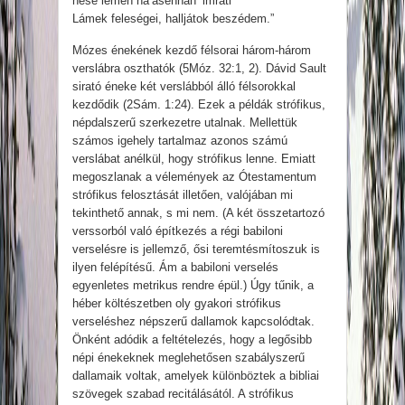
nesé lémeh ha’asennáh ’imrati
Lámek feleségei, halljátok beszédem.”
Mózes énekének kezdő félsorai három-három
verslábra oszthatók (5Móz. 32:1, 2). Dávid Sault
sirató éneke két verslábból álló félsorokkal
kezdődik (2Sám. 1:24). Ezek a példák strófikus,
népdalszerű szerkezetre utalnak. Mellettük
számos igehely tartalmaz azonos számú
verslábat anélkül, hogy strófikus lenne. Emiatt
megoszlanak a vélemények az Ótestamentum
strófikus felosztását illetően, valójában mi
tekinthető annak, s mi nem. (A két összetartozó
verssorból való építkezés a régi babiloni
verselésre is jellemző, ősi teremtésmítoszuk is
ilyen felépítésű. Ám a babiloni verselés
egyenletes metrikus rendre épül.) Úgy tűnik, a
héber költészetben oly gyakori strófikus
verseléshez népszerű dallamok kapcsolódtak.
Önként adódik a feltételezés, hogy a legősibb
népi énekeknek meglehetősen szabályszerű
dallamaik voltak, amelyek különböztek a bibliai
szövegek szabad recitálásától. A strófikus