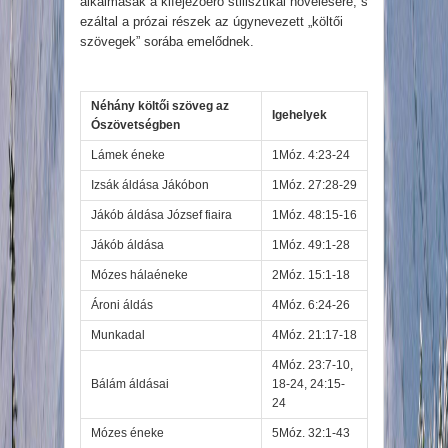
alkalmasak a kifejezőerő stilisztikai növelésére, s
ezáltal a prózai részek az úgynevezett „költői
szövegek” sorába emelődnek.
Néhány költői szöveg az
Igehelyek
Ószövetségben
Lámek éneke
1Móz. 4:23-24
Izsák áldása Jákóbon
1Móz. 27:28-29
Jákób áldása József fiaira
1Móz. 48:15-16
Jákób áldása
1Móz. 49:1-28
Mózes hálaéneke
2Móz. 15:1-18
Ároni áldás
4Móz. 6:24-26
Munkadal
4Móz. 21:17-18
4Móz. 23:7-10,
Bálám áldásai
18-24, 24:15-
24
Mózes éneke
5Móz. 32:1-43