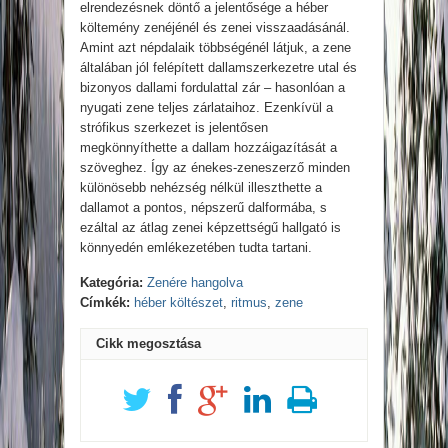
elrendezésnek döntő a jelentősége a héber
költemény zenéjénél és zenei visszaadásánál.
Amint azt népdalaik többségénél látjuk, a zene
általában jól felépített dallamszerkezetre utal és
bizonyos dallami fordulattal zár – hasonlóan a
nyugati zene teljes zárlataihoz. Ezenkívül a
strófikus szerkezet is jelentősen
megkönnyíthette a dallam hozzáigazítását a
szöveghez. Így az énekes-zeneszerző minden
különösebb nehézség nélkül illeszthette a
dallamot a pontos, népszerű dalformába, s
ezáltal az átlag zenei képzettségű hallgató is
könnyedén emlékezetében tudta tartani.
Kategória:
Zenére hangolva
Címkék:
héber költészet
,
ritmus
,
zene
Cikk megosztása