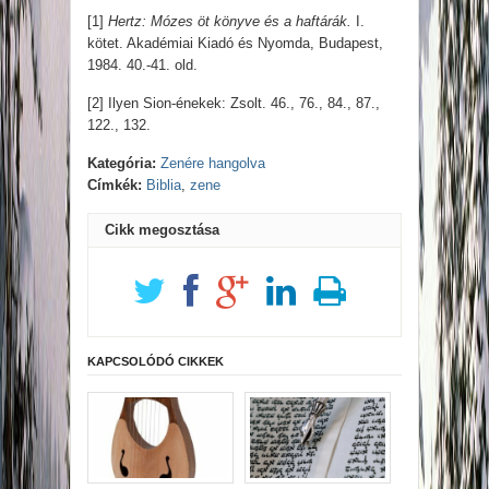
[1]
Hertz: Mózes öt könyve és a haftárák.
I.
kötet. Akadémiai Kiadó és Nyomda, Budapest,
1984. 40.-41. old.
[2] Ilyen Sion-énekek: Zsolt. 46., 76., 84., 87.,
122., 132.
Kategória:
Zenére hangolva
Címkék:
Biblia
,
zene
Cikk megosztása
KAPCSOLÓDÓ CIKKEK