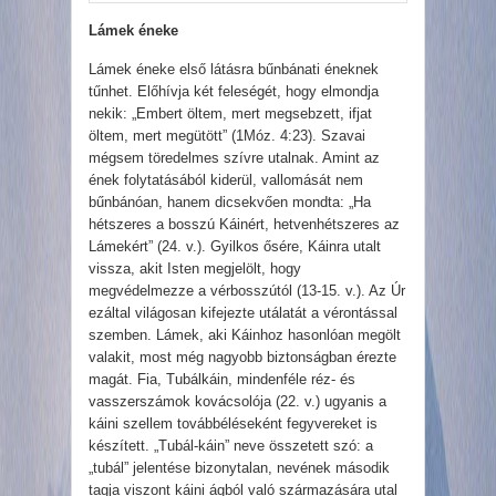
Lámek éneke
Lámek éneke első látásra bűnbánati éneknek
tűnhet. Előhívja két feleségét, hogy elmondja
nekik: „Embert öltem, mert megsebzett, ifjat
öltem, mert megütött” (1Móz. 4:23). Szavai
mégsem töredelmes szívre utalnak. Amint az
ének folytatásából kiderül, vallomását nem
bűnbánóan, hanem dicsekvően mondta: „Ha
hétszeres a bosszú Káinért, hetvenhétszeres az
Lámekért” (24. v.). Gyilkos ősére, Káinra utalt
vissza, akit Isten megjelölt, hogy
megvédelmezze a vérbosszútól (13-15. v.). Az Úr
ezáltal világosan kifejezte utálatát a vérontással
szemben. Lámek, aki Káinhoz hasonlóan megölt
valakit, most még nagyobb biztonságban érezte
magát. Fia, Tubálkáin, mindenféle réz- és
vasszerszámok kovácsolója (22. v.) ugyanis a
káini szellem továbbéléseként fegyvereket is
készített. „Tubál-káin” neve összetett szó: a
„tubál” jelentése bizonytalan, nevének második
tagja viszont káini ágból való származására utal