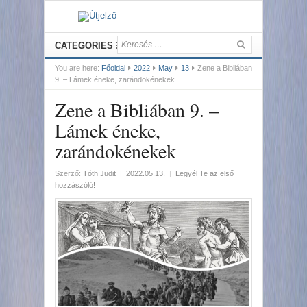
CATEGORIES
You are here:
Főoldal
2022
May
13
Zene a Bibliában
9. – Lámek éneke, zarándokénekek
Zene a Bibliában 9. –
Lámek éneke,
zarándokénekek
Szerző:
Tóth Judit
|
2022.05.13.
|
Legyél Te az első
hozzászóló!