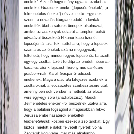
énekek”. A zsidó hagyomány ugyanis ezeket az
énekeket Grádicsok éneke („lépcsős énekek”, „a
felmenetelés énekei”) névvel illette. Egyesek
szerint e névadás liturgiai eredetű: a léviták
énekelték őket a sátoros ünnepek alkalmával,
amikor az asszonyok udvarát a templom belső
udvarával összekötő Nikanor-kapu tizenöt
lépcsőjén álltak. Tekintettel arra, hogy a lépcsők
száma és az énekek száma megegyezik,
feltehető, hogy minden egyes lépcsőhöz tartozott
egy-egy zsoltár. Ezért fordítja az eredeti héber
sír
hammac alót
kifejezést Hieronymus
canticum
graduum
-nak, Károli Gáspár Grádicsok
énekének. Maga a
mac alá
kifejezés ezeknek a
zsoltároknak a lépcsőzetes szerkesztésére utal,
amennyiben sok versben ismétlődik az előző
vers egy-egy sora (anadiploszisz). Mások
„felmenetelés énekei” -ről beszélnek utalva arra,
hogy a babiloni fogságból a magasabban fekvő
Jeruzsálembe hazatérők énekelték
felmenetelés
ük közben ezeket a zsoltárokat. Egy
biztos: mielőtt e dalok felvételt nyertek volna
Zsoltárok könyvébe, már más alkalomból