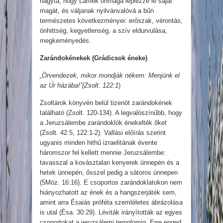
hagyta, hogy Lámek önmaga leplezze le saját
magát, és váljanak nyilvánvalóvá a bűn
természetes következményei: erőszak, vérontás,
önhittség, kegyetlenség, a szív eldurvulása,
megkeményedés.
Zarándokénekek (Grádicsok éneke)
„Örvendezek, mikor mondják nékem:
Menjünk el
az Úr házába!”(Zsolt. 122:1
)
Zsoltárok könyvén belül tizenöt zarándokének
található (Zsolt. 120-134). A legvalószínűbb, hogy
a Jeruzsálembe zarándoklók énekelték őket
(Zsolt. 42:5, 122:1-2). Vallási előírás szerint
ugyanis minden hithű izraelitának évente
háromszor fel kellett mennie Jeruzsálembe:
tavasszal a kovásztalan kenyerek ünnepén és a
hetek ünnepén, ősszel pedig a sátoros ünnepen
(5Móz. 16:16). E csoportos zarándoklatokon nem
hiányozhatott az ének és a hangszerjáték sem,
amint arra Ésaiás próféta szemléletes ábrázolása
is utal (Ésa. 30:29). Léviták irányították az egyes
csoportokat a jeruzsálemi templomig. Erre enged