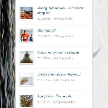
Mozogj hatékonyan! – A második
alappillér
2019.10.28.
- 468 megtekintés
Miért futunk?
2019.10.20.
- 598 megtekintés
Alattomos gyilkos: a szégyen
2019.10.08.
- 879 megtekintés
„Valaki el ne hitessen titeket…”
2019.02.17.
- 1,425 megtekintés
Áprily Lajos: Őszi rigódal
2018.11.20.
- 3,754 megtekintés