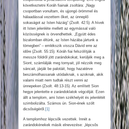
következtetni Koráh fiainak zsoltára: „Nagy
csoportban vonultam, és ujjongó örömmel és
hálaadással vezettem őket, az ünneplő
sokaságot az Isten házáig” (Zsolt. 42:5). A hívek
itt Isten jelenléte mellett az egymással való
közösségnek is örvendhettek. „Együtt édes
bizalomban éltünk, az Isten házába jártunk a
tömegben” – emlékszik vissza Dávid erre az
időre (Zsolt. 55:15). Kóráh fiai felszólítják a
messze földről jött zarándokokat, kerüljék meg a
Siont, számlálják meg tornyait, jól nézzék meg
sáncait, járják be palotáit, hogy hazatérve
beszámolhassanak utódaiknak, s azoknak, akik
valami miatt nem tudtak részt venni az
ünnepeken (Zsolt. 48:13-15). Az említett Sion
hegye jelentette e zarándoklatok végcélját. Ezen
állt a templom, ami Isten székhelyét és jelenlétét
szimbolizálta. Számos ún. Sion-ének szólt
dicsőségéről.
[1]
A templomhoz lépcsők vezettek. Innét a
zarándokénekek másik elnevezése: „lépcsős