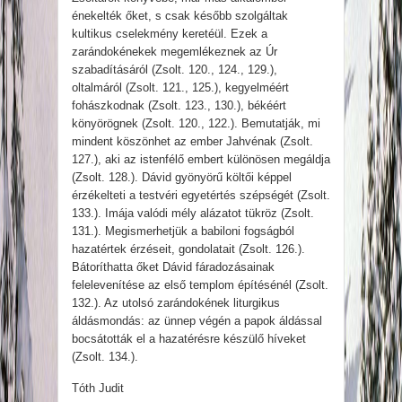
énekelték őket, s csak később szolgáltak
kultikus cselekmény keretéül. Ezek a
zarándokénekek megemlékeznek az Úr
szabadításáról (Zsolt. 120., 124., 129.),
oltalmáról (Zsolt. 121., 125.), kegyelméért
fohászkodnak (Zsolt. 123., 130.), békéért
könyörögnek (Zsolt. 120., 122.). Bemutatják, mi
mindent köszönhet az ember Jahvénak (Zsolt.
127.), aki az istenfélő embert különösen megáldja
(Zsolt. 128.). Dávid gyönyörű költői képpel
érzékelteti a testvéri egyetértés szépségét (Zsolt.
133.). Imája valódi mély alázatot tükröz (Zsolt.
131.). Megismerhetjük a babiloni fogságból
hazatértek érzéseit, gondolatait (Zsolt. 126.).
Bátoríthatta őket Dávid fáradozásainak
felelevenítése az első templom építésénél (Zsolt.
132.). Az utolsó zarándokének liturgikus
áldásmondás: az ünnep végén a papok áldással
bocsátották el a hazatérésre készülő híveket
(Zsolt. 134.).
Tóth Judit