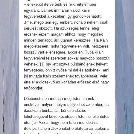
– énekéből ítélve testi és lelki értelemben
egyaránt. Lámek immáron valódi káini
fegyverekkel a kezében így gondolkozhatott:
„Íme, megöltem egy embert, noha ő nekem csak
sérülést okozott. Ha szükséges lenne, elég
erősnek érzem magam ahhoz, hogy megöljek
minden támadót, aki utamat keresztezi. Ha Káin
megöletéséért, noha fegyvertelen volt, hétszeres
bosszú várt ellenségére, akkor én, Tubál-Káin
fegyvereivel felszerelten sokkal nagyobb bosszút
vehetek.”
[1]
Így lett szava bűnbánó ének helyett
fenyegetés, önhitt győzelmi dal és átokének, ami
jól mutatja Káin szellemének továbbélését. Vele
érte el a dicsekvő és korlátlan erőszak első nagy
tetőpontját.
Döbbenetesen mutatja meg Isten Lámek
énekével, milyen mélyre süllyedhet az ember, ha
dacolva a bűnbánás, bűnelrendezés
lehetőségével következetesen Istennel ellentétes
úton jár. Azzal, hogy nem Isten mondott rá
ítéletet, hanem átokénekét örökítette az utókorra,