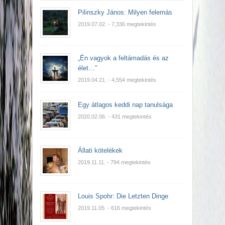
Pilinszky János: Milyen felemás
2019.07.02.
- 7,336 megtekintés
„Én vagyok a feltámadás és az
élet…”
2019.04.21.
- 4,554 megtekintés
Egy átlagos keddi nap tanulsága
2020.02.06.
- 431 megtekintés
Állati kötelékek
2019.11.11.
- 794 megtekintés
Louis Spohr: Die Letzten Dinge
2019.11.05.
- 616 megtekintés