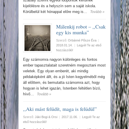
szabály szerint egyedi időpontok kerülnek
kijelölésre és a helyszín sem a saját iskola.
Körülbelül két hónappal előre meg is…
Tovább »
Málenkij robot – ,,Csak
egy kis munka”
Szerző:
Orbánné Pősze Éva
|
2018.01.14.
|
Legyél Te az első
hozzászóló!
Egy számomra nagyon különleges és fontos
ember tapasztalatait szeretném megosztani most
veletek. Egy olyan emberét, aki mindig
példaképként állt, és a jó Isten kegyelméből még
áll előttem, és bemutatta számomra azt, hogy
hogyan is lehet igazán, Istenben feltétlen bízó,
hívő…
Tovább »
,,Aki mást felüdít, maga is felüdül”
Szerző:
Jáki Bogi & Orsi
|
2017.11.06.
|
Legyél Te az
első hozzászóló!