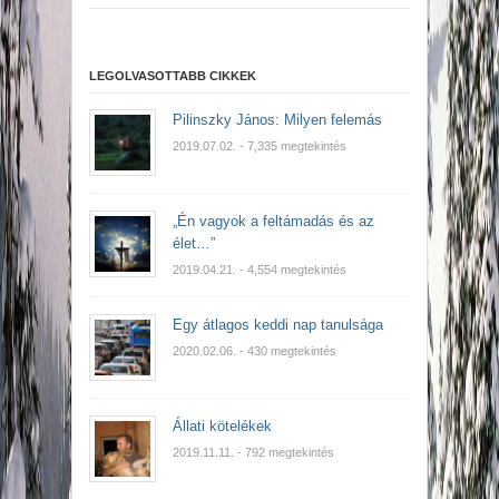
LEGOLVASOTTABB CIKKEK
Pilinszky János: Milyen felemás
2019.07.02.
- 7,335 megtekintés
„Én vagyok a feltámadás és az
élet…”
2019.04.21.
- 4,554 megtekintés
Egy átlagos keddi nap tanulsága
2020.02.06.
- 430 megtekintés
Állati kötelékek
2019.11.11.
- 792 megtekintés