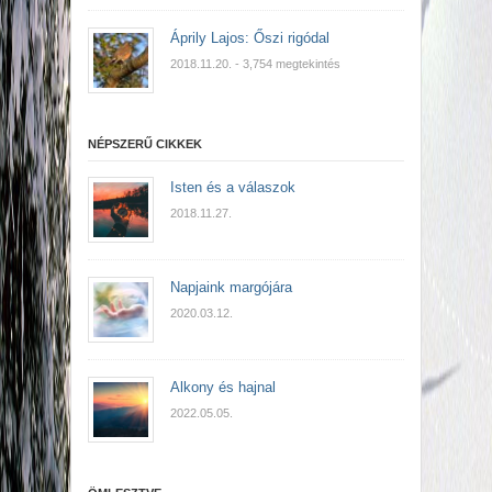
Áprily Lajos: Őszi rigódal
2018.11.20.
- 3,754 megtekintés
NÉPSZERŰ CIKKEK
Isten és a válaszok
2018.11.27.
Napjaink margójára
2020.03.12.
Alkony és hajnal
2022.05.05.