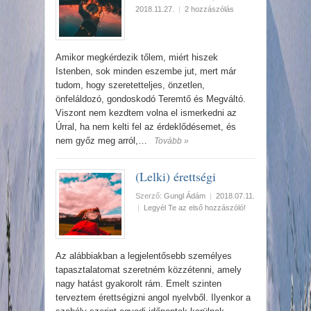
2018.11.27.
|
2 hozzászólás
Amikor megkérdezik tőlem, miért hiszek
Istenben, sok minden eszembe jut, mert már
tudom, hogy szeretetteljes, önzetlen,
önfeláldozó, gondoskodó Teremtő és Megváltó.
Viszont nem kezdtem volna el ismerkedni az
Úrral, ha nem kelti fel az érdeklődésemet, és
nem győz meg arról,…
Tovább »
(Lelki) érettségi
Szerző:
Gungl Ádám
|
2018.07.11.
|
Legyél Te az első hozzászóló!
Az alábbiakban a legjelentősebb személyes
tapasztalatomat szeretném közzétenni, amely
nagy hatást gyakorolt rám. Emelt szinten
terveztem érettségizni angol nyelvből. Ilyenkor a