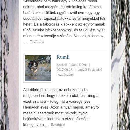
Szeretnénk bemutatni egy különleges tábort
nektek, ahol mozgás- és értelmileg korlátozott
barátainkkal töltünk együtt évről évre egy-egy
csodálatos, tapasztalatokkal és élményekkel teli
hetet. Ez a táborozás kizökkent az egyformának
tűnő, szürke hétköznapokból, és felüdülést nyújt
minden résztvevője számára. Vannak pillanatok,
…
Tovább »
Rumli
Szerző:
Fekete Dávid
|
2017.09.27.
|
Legyél Te az első
hozzászóló!
Aki ritkán ül kenuba, az nehezen tudja
megmondani, hogy mekkora utat tesz meg a
vizet szántva – főleg, ha a vadregényes
Hernádon evez. Azon a nyári napon, amelyről
mesélni szeretnék most nektek, nyolc
hajócskával siklottunk a vízen jólesően,
kerülgetve a…
Tovább »