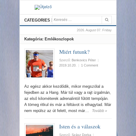
CATEGORIES
2026. August 07. Friday
Kategória: Emlékoszlopok
Miért futunk?
Szerző:
Benkovics Péter
|
2019.10.20.
|
1 Comment
Az egész akkor kezdődik, mikor megszólal a
fejedben az a Hang. Már túl vagy a rajt izgalmán,
az első kilométerek adrenalintól fűtött tempóján.
A tömeg ritkul és már a féltávot is elhagytad. Már
nem repülsz az út felett, most már…
Tovább »
Isten és a válaszok
Szerző:
Szász Dorka
|