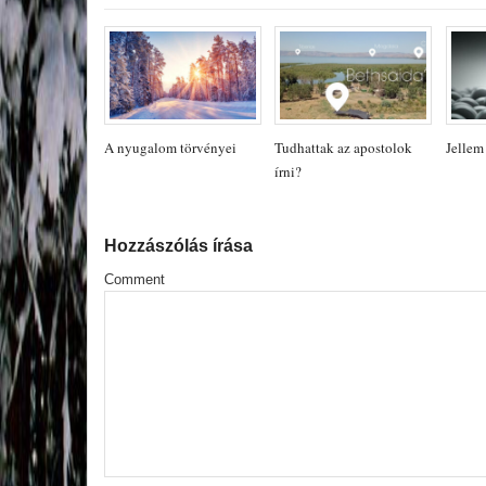
A nyugalom törvényei
Tudhattak az apostolok
Jellem
írni?
Hozzászólás írása
Comment