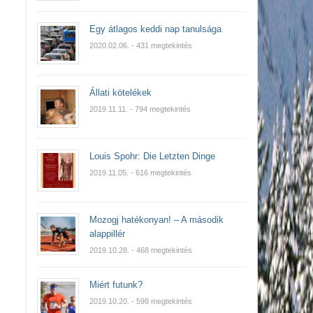
Egy átlagos keddi nap tanulsága
2020.02.06.
- 431 megtekintés
Állati kötelékek
2019.11.11.
- 794 megtekintés
Louis Spohr: Die Letzten Dinge
2019.11.05.
- 616 megtekintés
Mozogj hatékonyan! – A második
alappillér
2019.10.28.
- 468 megtekintés
Miért futunk?
2019.10.20.
- 598 megtekintés