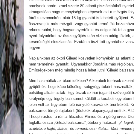
amelynek során Izrael-szerte 80 atlanti pisztáciafából nyerte
kimagaslóan nagy mennyiségben képesek ezt a mézgás folya
fáról szezononként akár 15 kg gyantát is lehetett gyűjteni
összevetjük más mézgát, vagy gyantát termő fák hozamával. 
rekonstruálni, hogy hogyan nyerték ki és dolgozták fel a gyan
nyert folyadékot az összegyűjtés után vízben addig főzték, 
keserűségét eloszlassák. Ezután a tisztított gyantához vias
legyen.
Napjainkban az ókori Gilead közvetlen környékén az atlanti p
nem termelnek gyantát. Ugyanakkor Jordánia más régióiban,
Emírségekben még mindig hozzá lehet jutni “Gileád balzsa
Mire használták az ókori időkben? A korabeli források szerin
gyűjtötték. Leginkább külsőleg, sebgyógyítóként használták
belsőleg alkalmazták. Egy észak-szíriai (ugariti) szövegből t
királynője egy tégely balzsamot küldött a korabeli egyiptomi 
jelen volt az Egyiptom felé irányuló karavánok árui között. 
balzsamot tömjénfajtaként (füstölők alapanyaga) említik. A fá
Theophrastus, a római filozófus Plinius és a görög orvos Diosc
foglalta össze „Gileád balzsama” jótékony hatásait:
„A legin
azúrkékre hajló, illatos, és terminthoszi illatú… Mint minden 