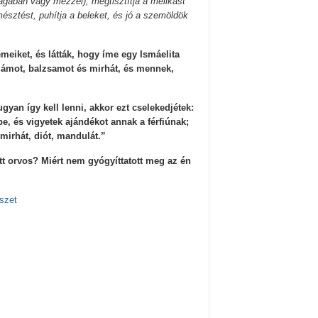
agában vagy mézzel), megtisztítja a mellkast
z emésztést, puhítja a beleket, és jó a szemöldök
meiket, és látták, hogy íme egy Ismáelita
számot, balzsamot és mirhát, és mennek,
gyan így kell lenni, akkor ezt cselekedjétek:
e, és vigyetek ajándékot annak a férfiúnak;
mirhát, diót, mandulát.”
t orvos? Miért nem gyógyíttatott meg az én
szet