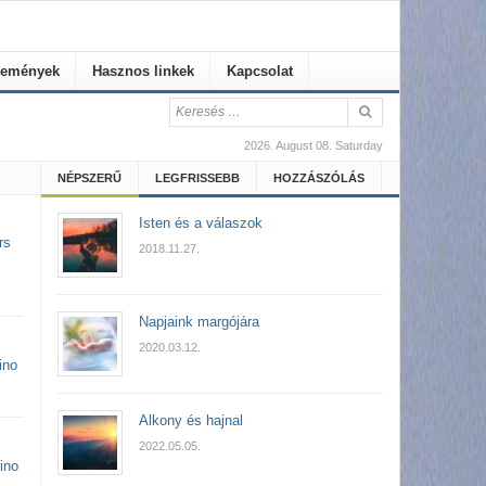
emények
Hasznos linkek
Kapcsolat
2026. August 08. Saturday
NÉPSZERŰ
LEGFRISSEBB
HOZZÁSZÓLÁS
Isten és a válaszok
rs
2018.11.27.
Napjaink margójára
2020.03.12.
ino
Alkony és hajnal
2022.05.05.
ino