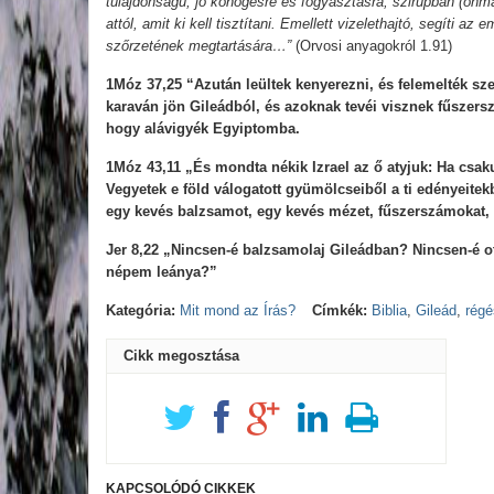
tulajdonságú; jó köhögésre és fogyasztásra, szirupban (önm
attól, amit ki kell tisztítani. Emellett vizelethajtó, segíti a
szőrzetének megtartására…”
(Orvosi anyagokról 1.91)
1Móz 37,25 “Azután leültek kenyerezni, és felemelték sze
karaván jön Gileádból, és azoknak tevéi visznek fűszer
hogy alávigyék Egyiptomba.
1Móz 43,11 „És mondta nékik Izrael az ő atyjuk: Ha csaku
Vegyetek e föld válogatott gyümölcseiből a ti edényeitekb
egy kevés balzsamot, egy kevés mézet, fűszerszámokat, 
Jer 8,22 „Nincsen-é balzsamolaj Gileádban? Nincsen-é ot
népem leánya?”
Kategória:
Mit mond az Írás?
Címkék:
Biblia
,
Gileád
,
régé
Cikk megosztása
KAPCSOLÓDÓ CIKKEK