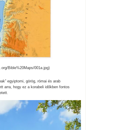
oc.org/Bible%20Maps/001a.jpg)
ak” egyiptomi, görög, római és arab
t arra, hogy ez a korabeli időkben fontos
tett.