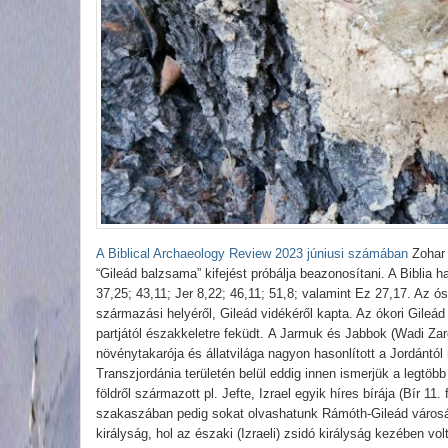
A Biblical Archaeology Review 2023 júniusi számában
Zohar 
“Gileád balzsama” kifejést próbálja beazonosítani. A Biblia 
37,25; 43,11; Jer 8,22; 46,11; 51,8; valamint Ez 27,17. Az 
származási helyéről, Gileád vidékéről kapta. Az ókori Gileád 
partjától északkeletre feküdt. A Jarmuk és Jabbok (Wadi Zar
növénytakarója és állatvilága nagyon hasonlított a Jordántól
Transzjordánia területén belül eddig innen ismerjük a legtöbb i
földről származott pl. Jefte, Izrael egyik híres bírája (Bír 11
szakaszában pedig sokat olvashatunk Rámóth-Gileád városá
királyság, hol az északi (Izraeli) zsidó királyság kezében volt