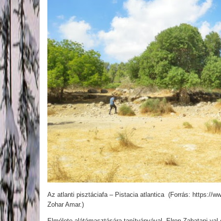
Az atlanti pisztáciafa – Pistacia atlantica (Forrás: https://
Zohar Amar.)
Elmélete alátámasztására tanítványával, Elron Zabatani-val eg