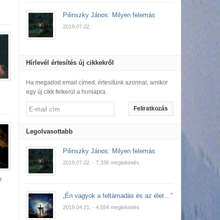
Pilinszky János: Milyen felemás
2019.07.02.
Hírlevél értesítés új cikkekről
Ha megadod email címed, értesítünk azonnal, amikor
egy új cikk felkerül a honlapra.
Feliratkozás
Legolvasottabb
Pilinszky János: Milyen felemás
2019.07.02.
- 7,336 megtekintés
?
„Én vagyok a feltámadás és az élet…”
2019.04.21.
- 4,554 megtekintés