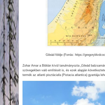
Gileád földje (Forrás: https://gregoryblvdc
Zohar Amar a Biblián kívül tanulmányozta „Gileád balzsamán
szövegekben való említését is, és ezek alapján következtetet
termék az atlanti pisztáciafa (Pistacia atlantica) gyantája lehe