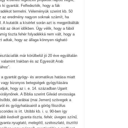
k ki gyantát. Felfedezték, hogy a fák
dékot termelni. Véleményük szerint kb. 50
. Ez az eredmény nagyon soknak számít, ha
A kutatók a kísérlet során azt is megpróbálták
tát az ókori időkben. Úgy vélik, hogy a fából
amíg tiszta fehér folyadékká nem vált, hogy a
zt adtak, hogy az állaga könnyen rágható
isztáciafák már körülbelül jó 20 éve egyáltalán
 valamint Irakban és az Egyesült Arab
mához”.
t a gyantát gyógy- és aromatikus hatása miatt
, vagy bizonyos betegségek gyógyítására
udjuk, hogy az i. e. 14. században Ugarit
királynőnek. A Biblia szerint Gileád orvossága
Későbbi, dél-arábiai (mai Jemen) szövegek a
ról és gyógyhatásairól a görög filozófus
orides is írt. Utóbbi kb. i. u. 90-ben így
kább kedvelt gyanta tiszta, fehér, üveges színű,
gyanta nyugtató, melegítő, szétoszlató, tisztító