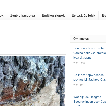
rok
Zenére hangolva
Emlékoszlopok
Ép test, ép lélek
Es
Ömlesztve
Pourquoi choisir Brutal
Casino pour vos premie
jeux d’argent
2026.02.03.
De meest opwindende
promos bij Jacktop Cas
2025.12.18.
Wat zijn de Hoogste
Beoordelingen voor Cas