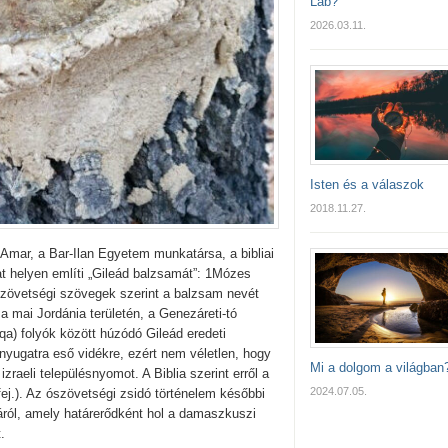
Lab?
2026.03.11.
Isten és a válaszok
2018.11.27.
Amar, a Bar-Ilan Egyetem munkatársa, a bibliai
hat helyen említi „Gileád balzsamát”: 1Mózes
ószövetségi szövegek szerint a balzsam nevét
a mai Jordánia területén, a Genezáreti-tó
qa) folyók között húzódó Gileád eredeti
 nyugatra eső vidékre, ezért nem véletlen, hogy
Mi a dolgom a világban
zraeli településnyomot. A Biblia szerint erről a
2024.07.05.
. fej.). Az ószövetségi zsidó történelem későbbi
ról, amely határerődként hol a damaszkuszi
.