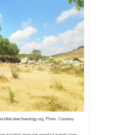
www.biblicalarchaeology.org; Photo: Courtesy
y kísérleti régészeti projektet hajtott végre,