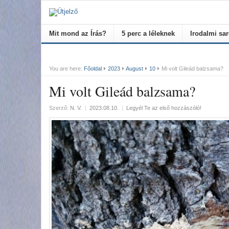
Mit mond az Írás?
5 perc a léleknek
Irodalmi sa
You are here:
Főoldal
2023
August
10
Mi volt Gileád balzsama?
Mi volt Gileád balzsama?
Szerző:
N. V.
|
2023.08.10.
|
Legyél Te az első hozzászóló!