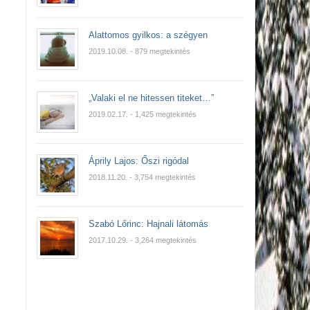
Alattomos gyilkos: a szégyen
2019.10.08.
- 879 megtekintés
„Valaki el ne hitessen titeket…”
2019.02.17.
- 1,425 megtekintés
Áprily Lajos: Őszi rigódal
2018.11.20.
- 3,754 megtekintés
Szabó Lőrinc: Hajnali látomás
2017.10.29.
- 3,264 megtekintés