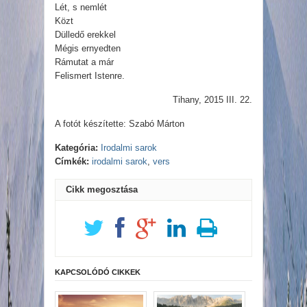
Lét, s nemlét
Közt
Dülledő erekkel
Mégis ernyedten
Rámutat a már
Felismert Istenre.
Tihany, 2015 III. 22.
A fotót készítette: Szabó Márton
Kategória:
Irodalmi sarok
Címkék:
irodalmi sarok
,
vers
Cikk megosztása
KAPCSOLÓDÓ CIKKEK