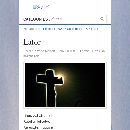
CATEGORIES
You are here:
Főoldal
2022
September
8
Lator
Lator
Szerző:
Szabó Márton
|
2022.09.08.
|
Legyél Te az első
hozzászóló!
Bronzzal átitatott
Kötéllel felkötve
Kereszten függve