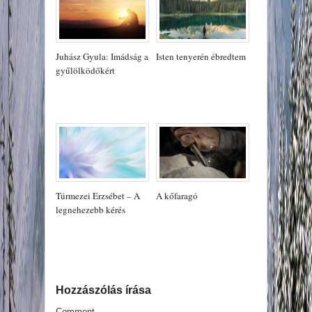
Juhász Gyula: Imádság a
Isten tenyerén ébredtem
gyűlölködőkért
Túrmezei Erzsébet – A
A kőfaragó
legnehezebb kérés
Hozzászólás írása
Comment