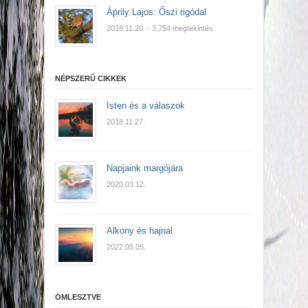
Áprily Lajos: Őszi rigódal
2018.11.20.
- 3,754 megtekintés
NÉPSZERŰ CIKKEK
Isten és a válaszok
2018.11.27.
Napjaink margójára
2020.03.12.
Alkony és hajnal
2022.05.05.
ÖMLESZTVE