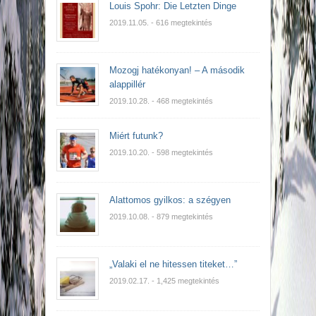
Louis Spohr: Die Letzten Dinge
2019.11.05.
- 616 megtekintés
Mozogj hatékonyan! – A második
alappillér
2019.10.28.
- 468 megtekintés
Miért futunk?
2019.10.20.
- 598 megtekintés
Alattomos gyilkos: a szégyen
2019.10.08.
- 879 megtekintés
„Valaki el ne hitessen titeket…”
2019.02.17.
- 1,425 megtekintés