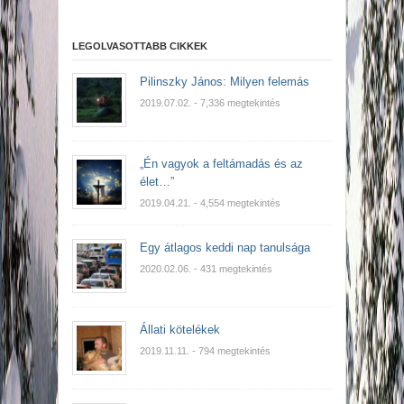
LEGOLVASOTTABB CIKKEK
Pilinszky János: Milyen felemás
2019.07.02.
- 7,336 megtekintés
„Én vagyok a feltámadás és az
élet…”
2019.04.21.
- 4,554 megtekintés
Egy átlagos keddi nap tanulsága
2020.02.06.
- 431 megtekintés
Állati kötelékek
2019.11.11.
- 794 megtekintés