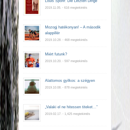
Louis Spohr: Die Letzten Dinge
2019.11.05.
- 616 megtekintés
Mozogj hatékonyan! – A második
alappillér
2019.10.28.
- 468 megtekintés
Miért futunk?
2019.10.20.
- 597 megtekintés
Alattomos gyilkos: a szégyen
2019.10.08.
- 878 megtekintés
„Valaki el ne hitessen titeket…”
2019.02.17.
- 1,425 megtekintés