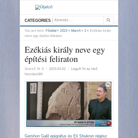
CATEGORIES
You are here:
Főoldal
2023
March
2
Ezékiás király
neve egy építési feliraton
Ezékiás király neve egy
építési feliraton
Szerző:
N. V.
|
2023.03.02.
|
Legyél Te az első
hozzászóló!
Gershon Galil epigráfus és Eli Shukron régész