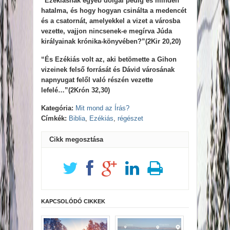
“Ezékiásnak egyéb dolgai pedig és minden
hatalma, és hogy hogyan csinálta a medencét
és a csatornát, amelyekkel a vizet a városba
vezette, vajjon nincsenek-e megírva Júda
királyainak krónika-könyvében?”(2Kir 20,20)
“És Ezékiás volt az, aki betömette a Gihon
vizeinek felső forrását és Dávid városának
napnyugat felől való részén vezette
lefelé…”(2Krón 32,30)
Kategória:
Mit mond az Írás?
Címkék:
Biblia
,
Ezékiás
,
régészet
Cikk megosztása
KAPCSOLÓDÓ CIKKEK