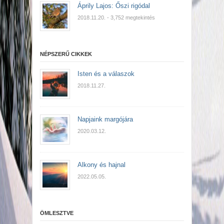
Áprily Lajos: Őszi rigódal
2018.11.20.
- 3,752 megtekintés
NÉPSZERŰ CIKKEK
Isten és a válaszok
2018.11.27.
Napjaink margójára
2020.03.12.
Alkony és hajnal
2022.05.05.
ÖMLESZTVE