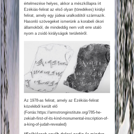
értelmezése helyes, akkor a mészkőlapra írt
Ezékiás-felirat az első olyan (töredékes) királyi
felirat, amely egy júdeai uralkodótól származik.
Hasonló szövegeket ismerünk a korabeli ókori
államokból, de mindeddig nem volt erre utaló
nyom a zsidó királyságok területéről.
Az 1978-as felirat, amely az Ezékiás-felirat
közeléből került elő
(Forrás:https://armstronginstitute.org/785-he-
zekiah-first-of-its-kind-monumental-inscription-of-
a-king-of-judah-revealed)