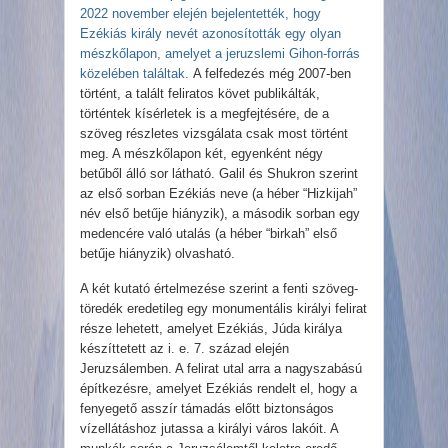
2022 november elején bejelentették, hogy
Ezékiás király nevét azonosították egy olyan
mészkőlapon, amelyet a jeruzslemi Gihon-forrás
közelében találtak.
A felfedezés még 2007-ben
történt, a talált feliratos követ publikálták,
történtek kísérletek is a megfejtésére, de a
szöveg részletes vizsgálata csak most történt
meg. A mészkőlapon két, egyenként négy
betűből álló sor látható. Galil és Shukron szerint
az első sorban Ezékiás neve (a héber “Hizkijah”
név első betűje hiányzik), a második sorban egy
medencére való utalás (a héber “birkah” első
betűje hiányzik) olvasható.
A két kutató értelmezése szerint a fenti szöveg-
töredék eredetileg egy monumentális királyi felirat
része lehetett, amelyet Ezékiás, Júda királya
készíttetett az i. e. 7. század elején
Jeruzsálemben. A felirat utal arra a nagyszabású
építkezésre, amelyet Ezékiás rendelt el, hogy a
fenyegető asszír támadás előtt biztonságos
vízellátáshoz jutassa a királyi város lakóit. A