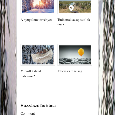
A nyugalom törvényei
Tudhattak az apostolok
írni?
Mi volt Gileád
Jellem és tehetség
balzsama?
Hozzászólás írása
Comment