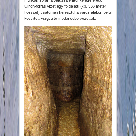
munkák során a Jeruzsálemtől keletre eredő
Gihon-forrás vizét egy földalatti (kb. 533 méter
hosszú!) csatornán keresztül a városfalakon belül
készített vízgyűjtő-medencébe vezették.