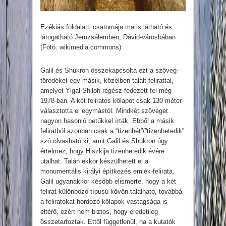
Ezékiás földalatti csatornája ma is látható és
látogatható Jeruzsálemben, Dávid-városbában
(Fotó: wikimedia commons)
Galil és Shukron összekapcsolta ezt a szöveg-
töredéket egy másik, közelben talált felirattal,
amelyet Yigal Shiloh régész fedezett fel még
1978-ban. A két feliratos kőlapot csak 130 méter
választotta el egymástól. Mindkét szöveget
nagyon hasonló betűkkel írták. Ebből a másik
feliratból azonban csak a “tizenhét”/”tizenhetedik”
szó olvasható ki, amit Galil és Shukron úgy
értelmez, hogy Hiszkija tizenhetedik évére
utalhat. Talán ekkor készülhetett el a
monumentális királyi építkezés emlék-felirata.
Galil ugyanakkor később elismerte, hogy a két
felirat különböző típusú kövön található, továbbá
a feliratokat hordozó kőlapok vastagsága is
eltérő, ezért nem biztos, hogy eredetileg
összetartoztak. Ettől függetlenül, ha a kutatók