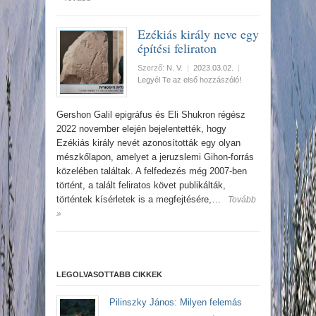
Ezékiás király neve egy
építési feliraton
Szerző:
N. V.
|
2023.03.02.
|
Legyél Te az első hozzászóló!
Gershon Galil epigráfus és Eli Shukron régész
2022 november elején bejelentették, hogy
Ezékiás király nevét azonosították egy olyan
mészkőlapon, amelyet a jeruzslemi Gihon-forrás
közelében találtak. A felfedezés még 2007-ben
történt, a talált feliratos követ publikálták,
történtek kísérletek is a megfejtésére,…
Tovább
»
LEGOLVASOTTABB CIKKEK
Pilinszky János: Milyen felemás