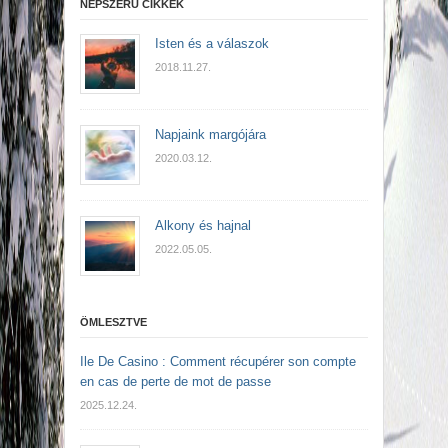
NÉPSZERŰ CIKKEK
Isten és a válaszok
2018.11.27.
Napjaink margójára
2020.03.12.
Alkony és hajnal
2022.05.05.
ÖMLESZTVE
Ile De Casino : Comment récupérer son compte
en cas de perte de mot de passe
2025.12.24.