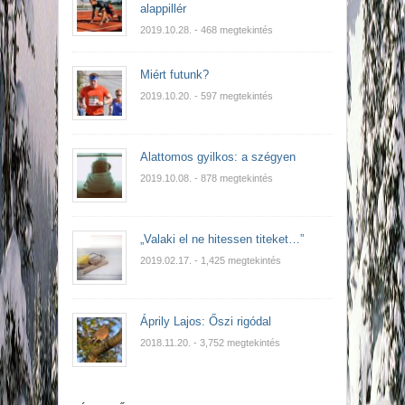
alappillér
2019.10.28.
- 468 megtekintés
Miért futunk?
2019.10.20.
- 597 megtekintés
Alattomos gyilkos: a szégyen
2019.10.08.
- 878 megtekintés
„Valaki el ne hitessen titeket…”
2019.02.17.
- 1,425 megtekintés
Áprily Lajos: Őszi rigódal
2018.11.20.
- 3,752 megtekintés