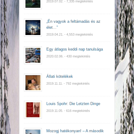
2019.07.02.
- 7,335 megtekintés
„Én vagyok a feltámadás és az
élet…”
2019.04.21.
- 4,553 megtekintés
Egy átlagos keddi nap tanulsága
2020.02.06.
- 430 megtekintés
Állati kötelékek
2019.11.11.
- 792 megtekintés
Louis Spohr: Die Letzten Dinge
2019.11.05.
- 616 megtekintés
Mozogj hatékonyan! – A második