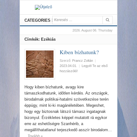
CATEGORIES
2026. August 06. Thursday
Címkék: Ezékiás
Kiben bízhatunk?
Szerző:
Prancz Zoltán
|
2023.04.01.
|
Legyél Te az első
hozzászóló!
Hogy kiben bízhatunk, avagy kire
támaszkodhatunk, időtlen kérdés. Az országok,
birodalmak politikai-hatalmi szövetkezése terén
éppúgy, mint ki-ki magánéletében. Megeshet,
hogy egy biztosnak látszó támasz ingatagnak
bizonyul. Érzékletes képpel mutatott rá egykor
erre az eshetőségre Szanhérib, a
megállíthatatlanul terjeszkedő asszír birodalom…
Tovább »