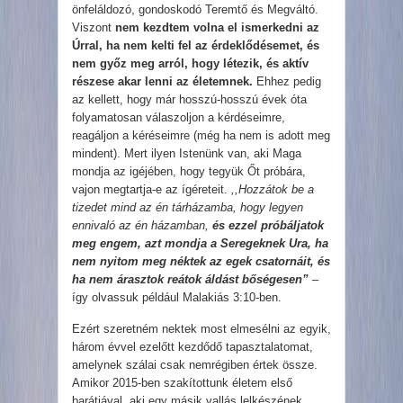
önfeláldozó, gondoskodó Teremtő és Megváltó.
Viszont
nem kezdtem volna el ismerkedni az
Úrral, ha nem kelti fel az érdeklődésemet, és
nem győz meg arról, hogy létezik, és
aktív
részese akar lenni az életemnek.
Ehhez pedig
az kellett, hogy már hosszú-hosszú évek óta
folyamatosan válaszoljon a kérdéseimre,
reagáljon a kéréseimre (még ha nem is adott meg
mindent). Mert ilyen Istenünk van, aki Maga
mondja az igéjében, hogy tegyük Őt próbára,
vajon megtartja-e az ígéreteit.
,,Hozzátok be a
tizedet mind az én tárházamba, hogy legyen
ennivaló az én házamban,
és ezzel próbáljatok
meg engem, azt mondja a Seregeknek Ura, ha
nem nyitom meg néktek az egek csatornáit, és
ha nem árasztok reátok áldást bőségesen”
–
így olvassuk például Malakiás 3:10-ben.
Ezért szeretném nektek most elmesélni az egyik,
három évvel ezelőtt kezdődő tapasztalatomat,
amelynek szálai csak nemrégiben értek össze.
Amikor 2015-ben szakítottunk életem első
barátjával, aki egy másik vallás lelkészének