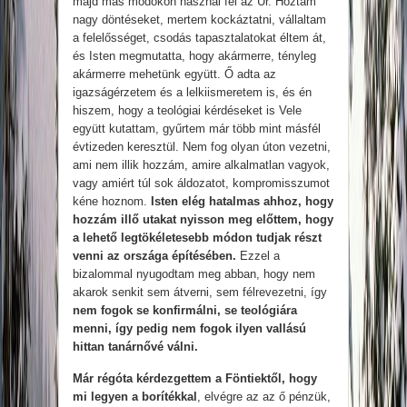
majd más módokon használ fel az Úr. Hoztam
nagy döntéseket, mertem kockáztatni, vállaltam
a felelősséget, csodás tapasztalatokat éltem át,
és Isten megmutatta, hogy akármerre, tényleg
akármerre mehetünk együtt. Ő adta az
igazságérzetem és a lelkiismeretem is, és én
hiszem, hogy a teológiai kérdéseket is Vele
együtt kutattam, gyűrtem már több mint másfél
évtizeden keresztül. Nem fog olyan úton vezetni,
ami nem illik hozzám, amire alkalmatlan vagyok,
vagy amiért túl sok áldozatot, kompromisszumot
kéne hoznom.
Isten elég hatalmas ahhoz, hogy
hozzám illő utakat nyisson meg előttem, hogy
a lehető legtökéletesebb módon tudjak részt
venni az országa építésében.
Ezzel a
bizalommal nyugodtam meg abban, hogy nem
akarok senkit sem átverni, sem félrevezetni, így
nem fogok se konfirmálni, se teológiára
menni, így pedig nem fogok ilyen vallású
hittan tanárnővé válni.
Már régóta kérdezgettem a Föntiektől, hogy
mi legyen a borítékkal
, elvégre az az ő pénzük,