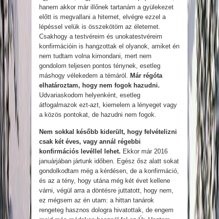
hanem akkor már illőnek tartanám a gyülekezet
előtt is megvallani a hitemet, elvégre ezzel a
lépéssel velük is összekötöm az életemet.
Csakhogy a testvéreim és unokatestvéreim
konfirmációin is hangzottak el olyanok, amiket én
nem tudtam volna kimondani, mert nem
gondolom teljesen pontos ténynek, esetleg
máshogy vélekedem a témáról.
Már régóta
elhatároztam, hogy nem fogok hazudni.
Udvariaskodom helyenként, esetleg
átfogalmazok ezt-azt, kiemelem a lényeget vagy
a közös pontokat, de hazudni nem fogok.
Nem sokkal később kiderült, hogy felvételizni
csak két éves, vagy annál régebbi
konfirmációs levéllel lehet.
Ekkor már 2016
januárjában jártunk időben. Egész ősz alatt sokat
gondolkodtam még a kérdésen, de a konfirmáció,
és az a tény, hogy utána még két évet kellene
várni, végül arra a döntésre juttatott, hogy nem,
ez mégsem az én utam: a hittan tanárok
rengeteg hasznos dologra hivatottak, de engem