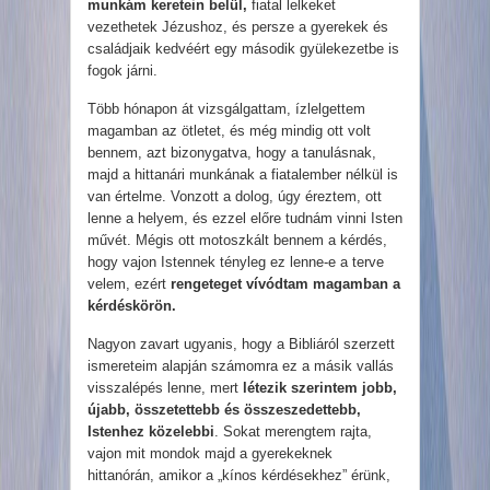
munkám keretein belül,
fiatal lelkeket
vezethetek Jézushoz, és persze a gyerekek és
családjaik kedvéért egy második gyülekezetbe is
fogok járni.
Több hónapon át vizsgálgattam, ízlelgettem
magamban az ötletet, és még mindig ott volt
bennem, azt bizonygatva, hogy a tanulásnak,
majd a hittanári munkának a fiatalember nélkül is
van értelme. Vonzott a dolog, úgy éreztem, ott
lenne a helyem, és ezzel előre tudnám vinni Isten
művét. Mégis ott motoszkált bennem a kérdés,
hogy vajon Istennek tényleg ez lenne-e a terve
velem, ezért
rengeteget vívódtam magamban a
kérdéskörön.
Nagyon zavart ugyanis, hogy a Bibliáról szerzett
ismereteim alapján számomra ez a másik vallás
visszalépés lenne, mert
létezik szerintem jobb,
újabb, összetettebb és összeszedettebb,
Istenhez közelebbi
. Sokat merengtem rajta,
vajon mit mondok majd a gyerekeknek
hittanórán, amikor a „kínos kérdésekhez” érünk,