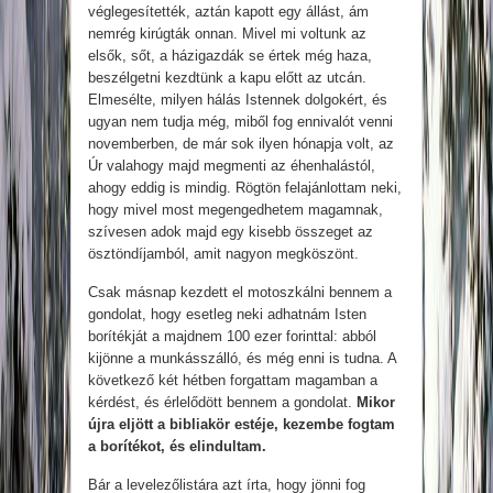
véglegesítették, aztán kapott egy állást, ám
nemrég kirúgták onnan. Mivel mi voltunk az
elsők, sőt, a házigazdák se értek még haza,
beszélgetni kezdtünk a kapu előtt az utcán.
Elmesélte, milyen hálás Istennek dolgokért, és
ugyan nem tudja még, miből fog ennivalót venni
novemberben, de már sok ilyen hónapja volt, az
Úr valahogy majd megmenti az éhenhalástól,
ahogy eddig is mindig. Rögtön felajánlottam neki,
hogy mivel most megengedhetem magamnak,
szívesen adok majd egy kisebb összeget az
ösztöndíjamból, amit nagyon megköszönt.
Csak másnap kezdett el motoszkálni bennem a
gondolat, hogy esetleg neki adhatnám Isten
borítékját a majdnem 100 ezer forinttal: abból
kijönne a munkásszálló, és még enni is tudna. A
következő két hétben forgattam magamban a
kérdést, és érlelődött bennem a gondolat.
Mikor
újra eljött a bibliakör estéje, kezembe fogtam
a borítékot, és elindultam.
Bár a levelezőlistára azt írta, hogy jönni fog