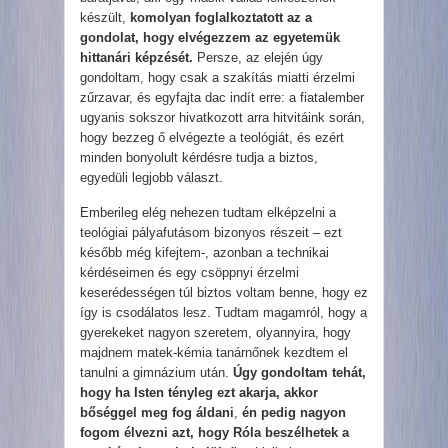
készült,
komolyan foglalkoztatott az a
gondolat, hogy elvégezzem az egyetemük
hittanári képzését.
Persze, az elején úgy
gondoltam, hogy csak a szakítás miatti érzelmi
zűrzavar, és egyfajta dac indít erre: a fiatalember
ugyanis sokszor hivatkozott arra hitvitáink során,
hogy bezzeg ő elvégezte a teológiát, és ezért
minden bonyolult kérdésre tudja a biztos,
egyedüli legjobb választ.
Emberileg elég nehezen tudtam elképzelni a
teológiai pályafutásom bizonyos részeit – ezt
később még kifejtem-, azonban a technikai
kérdéseimen és egy csöppnyi érzelmi
keserédességen túl biztos voltam benne, hogy ez
így is csodálatos lesz. Tudtam magamról, hogy a
gyerekeket nagyon szeretem, olyannyira, hogy
majdnem matek-kémia tanárnőnek kezdtem el
tanulni a gimnázium után.
Úgy gondoltam tehát,
hogy ha Isten tényleg ezt akarja, akkor
bőséggel meg fog áldani
,
én pedig nagyon
fogom élvezni azt, hogy Róla beszélhetek a