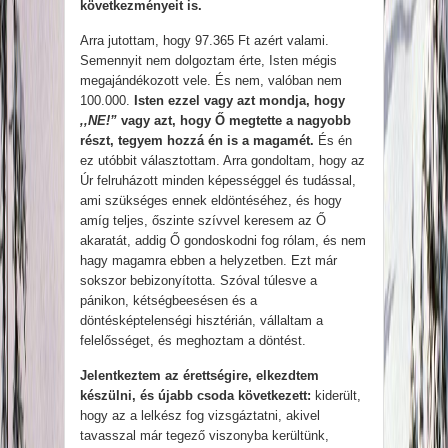
következményeit is.
Arra jutottam, hogy 97.365 Ft azért valami.
Semennyit nem dolgoztam érte, Isten mégis
megajándékozott vele. És nem, valóban nem
100.000.
Isten ezzel vagy azt mondja, hogy
,,NE!”
vagy azt, hogy Ő megtette a nagyobb
részt, tegyem hozzá én is a magamét.
És én
ez utóbbit választottam. Arra gondoltam, hogy az
Úr felruházott minden képességgel és tudással,
ami szükséges ennek eldöntéséhez, és hogy
amíg teljes, őszinte szívvel keresem az Ő
akaratát, addig Ő gondoskodni fog rólam, és nem
hagy magamra ebben a helyzetben. Ezt már
sokszor bebizonyította. Szóval túlesve a
pánikon, kétségbeesésen és a
döntésképtelenségi hisztérián, vállaltam a
felelősséget, és meghoztam a döntést.
Jelentkeztem az érettségire, elkezdtem
készülni, és újabb csoda következett:
kiderült,
hogy az a lelkész fog vizsgáztatni, akivel
tavasszal már tegező viszonyba kerültünk,