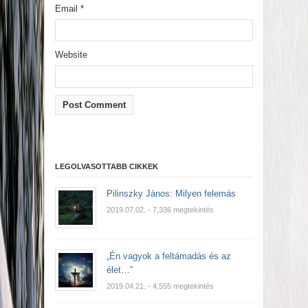
Email
*
Website
LEGOLVASOTTABB CIKKEK
Pilinszky János: Milyen felemás
2019.07.02.
- 7,336 megtekintés
„Én vagyok a feltámadás és az
élet…”
2019.04.21.
- 4,555 megtekintés