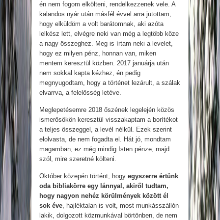
én nem fogom elkölteni, rendelkezzenek vele. A
kalandos nyár után másfél évvel arra jutottam,
hogy elküldöm a volt barátomnak, aki azóta
lelkész lett, elvégre neki van még a legtöbb köze
a nagy összeghez. Meg is írtam neki a levelet,
hogy ez milyen pénz, honnan van, miken
mentem keresztül közben. 2017 januárja után
nem sokkal kapta kézhez, én pedig
megnyugodtam, hogy a történet lezárult, a szálak
elvarrva, a felelősség letéve.
Meglepetésemre 2018 őszének legelején közös
ismerősökön keresztül visszakaptam a borítékot
a teljes összeggel, a levél nélkül. Ezek szerint
elolvasta, de nem fogadta el. Hát jó, mondtam
magamban, ez még mindig Isten pénze, majd
szól, mire szeretné költeni.
Október közepén történt, hogy
egyszerre értünk
oda bibliakörre egy lánnyal, akiről tudtam,
hogy nagyon nehéz körülmények között él
sok éve
, hajléktalan is volt, most munkásszállón
lakik, dolgozott közmunkával börtönben, de nem