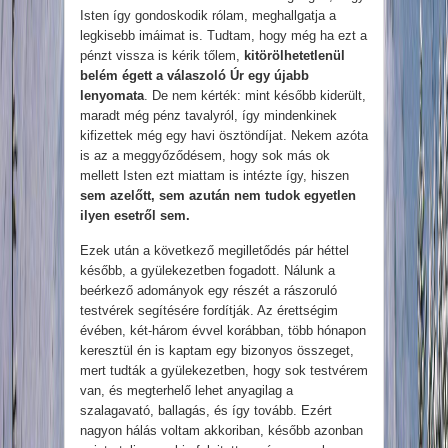
Isten így gondoskodik rólam, meghallgatja a
legkisebb imáimat is. Tudtam, hogy még ha ezt a
pénzt vissza is kérik tőlem,
kitörölhetetlenül
belém égett a válaszoló Úr egy újabb
lenyomata
. De nem kérték: mint később kiderült,
maradt még pénz tavalyról, így mindenkinek
kifizettek még egy havi ösztöndíjat. Nekem azóta
is az a meggyőződésem, hogy sok más ok
mellett Isten ezt miattam is intézte így, hiszen
sem azelőtt, sem azután nem tudok egyetlen
ilyen esetről sem.
Ezek után a következő megilletődés pár héttel
később, a gyülekezetben fogadott. Nálunk a
beérkező adományok egy részét a rászoruló
testvérek segítésére fordítják. Az érettségim
évében, két-három évvel korábban, több hónapon
keresztül én is kaptam egy bizonyos összeget,
mert tudták a gyülekezetben, hogy sok testvérem
van, és megterhelő lehet anyagilag a
szalagavató, ballagás, és így tovább. Ezért
nagyon hálás voltam akkoriban, később azonban