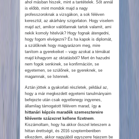
ahol másban hiszek, mint a tantételek. Sőt annál
is előbb, mint mondok majd a nagy
professzoroknak a vizsgákon, a sok féléven
keresztül, az akárhány szigorlaton. Hogy viselem
majd azt, amikor valótlannak tartok valamit, ami
nekik komoly hitelvük? Hogy fognak átengedni,
hogy fogom elvégezni? És ha kapok is diplomát,
a szülőknek hogy magyarázom meg, mire
tanítom a gyerekeiket – vagy azokat a témákat
majd kihagyom az oktatásból? Mert én hazudni
nem fogok senkinek, se konfirmáción, se
egyetemen, se szülőnek, se gyereknek, se
magamnak, se Istennek.
Aztán jöttek a gyakorlati részletek, például az,
hogy a már megkezdett egyetemi tanulmányaim
befejezte után csak egyetlenegy ingyenes,
államilag támogatott félévem marad, így
a
hittanári képzés maradék szemesztereire
félévente százezret kellene fizetnem
.
Kiszámoltam, hogy ha akkor ősszel leteszem a
hittan érettségit, és 2016 szeptemberében
elkezdem, akkor nagyjából egyszerre fejezem be