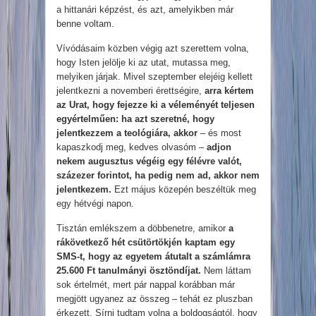
a hittanári képzést, és azt, amelyikben már
benne voltam.
Vívódásaim közben végig azt szerettem volna,
hogy Isten jelölje ki az utat, mutassa meg,
melyiken járjak. Mivel szeptember elejéig kellett
jelentkezni a novemberi érettségire,
arra kértem
az Urat, hogy fejezze ki a véleményét teljesen
egyértelműen: ha azt szeretné, hogy
jelentkezzem a teológiára, akkor
– és most
kapaszkodj meg, kedves olvasóm –
adjon
nekem augusztus végéig egy félévre valót,
százezer forintot, ha pedig nem ad, akkor nem
jelentkezem.
Ezt május közepén beszéltük meg
egy hétvégi napon.
Tisztán emlékszem a döbbenetre, amikor
a
rákövetkező hét csütörtökjén kaptam egy
SMS-t, hogy az egyetem átutalt a számlámra
25.600 Ft tanulmányi ösztöndíjat.
Nem láttam
sok értelmét, mert pár nappal korábban már
megjött ugyanez az összeg – tehát ez pluszban
érkezett. Sírni tudtam volna a boldogságtól, hogy