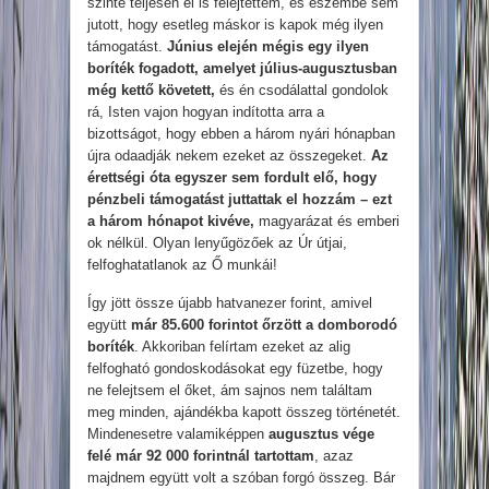
szinte teljesen el is felejtettem, és eszembe sem
jutott, hogy esetleg máskor is kapok még ilyen
támogatást.
Június elején mégis egy ilyen
boríték fogadott, amelyet július-augusztusban
még kettő követett,
és én csodálattal gondolok
rá, Isten vajon hogyan indította arra a
bizottságot, hogy ebben a három nyári hónapban
újra odaadják nekem ezeket az összegeket.
Az
érettségi óta egyszer sem fordult elő, hogy
pénzbeli támogatást juttattak el hozzám – ezt
a három hónapot kivéve,
magyarázat és emberi
ok nélkül. Olyan lenyűgözőek az Úr útjai,
felfoghatatlanok az Ő munkái!
Így jött össze újabb hatvanezer forint, amivel
együtt
már 85.600 forintot őrzött a domborodó
boríték
. Akkoriban felírtam ezeket az alig
felfogható gondoskodásokat egy füzetbe, hogy
ne felejtsem el őket, ám sajnos nem találtam
meg minden, ajándékba kapott összeg történetét.
Mindenesetre valamiképpen
augusztus vége
felé már 92 000 forintnál tartottam
, azaz
majdnem együtt volt a szóban forgó összeg. Bár