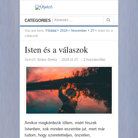
CATEGORIES
You are here:
Főoldal
2018
November
27
Isten és a
válaszok
Isten és a válaszok
Szerző:
Szász Dorka
|
2018.11.27.
|
2 hozzászólás
Amikor megkérdezik tőlem, miért hiszek
Istenben, sok minden eszembe jut, mert már
tudom, hogy szeretetteljes, önzetlen,