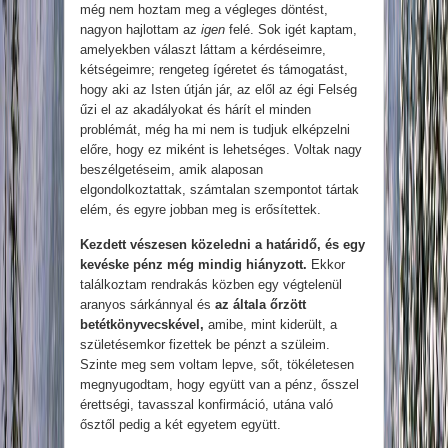
még nem hoztam meg a végleges döntést,
nagyon hajlottam az
igen
felé. Sok igét kaptam,
amelyekben választ láttam a kérdéseimre,
kétségeimre; rengeteg ígéretet és támogatást,
hogy aki az Isten útján jár, az elől az égi Felség
űzi el az akadályokat és hárít el minden
problémát, még ha mi nem is tudjuk elképzelni
előre, hogy ez miként is lehetséges. Voltak nagy
beszélgetéseim, amik alaposan
elgondolkoztattak, számtalan szempontot tártak
elém, és egyre jobban meg is erősítettek.
Kezdett vészesen közeledni a határidő, és egy
kevéske pénz még mindig hiányzott.
Ekkor
találkoztam rendrakás közben egy végtelenül
aranyos sárkánnyal és
az általa őrzött
betétkönyvecskével,
amibe, mint kiderült, a
születésemkor fizettek be pénzt a szüleim.
Szinte meg sem voltam lepve, sőt, tökéletesen
megnyugodtam, hogy együtt van a pénz, ősszel
érettségi, tavasszal konfirmáció, utána való
ősztől pedig a két egyetem együtt.