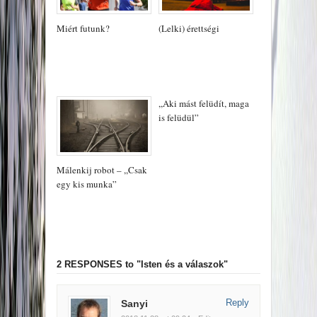
Miért futunk?
(Lelki) érettségi
,,Aki mást felüdít, maga
is felüdül”
Málenkij robot – ,,Csak
egy kis munka”
2 RESPONSES
to "Isten és a válaszok"
Reply
Sanyi