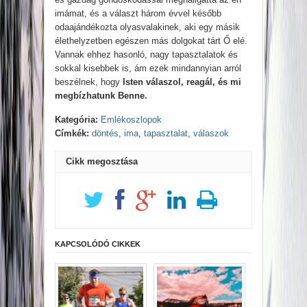
imámat, és a választ három évvel később
odaajándékozta olyasvalakinek, aki egy másik
élethelyzetben egészen más dolgokat tárt Ő elé.
Vannak ehhez hasonló, nagy tapasztalatok és
sokkal kisebbek is, ám ezek mindannyian arról
beszélnek, hogy
Isten válaszol, reagál, és mi
megbízhatunk Benne.
Kategória:
Emlékoszlopok
Címkék:
döntés
,
ima
,
tapasztalat
,
válaszok
Cikk megosztása
KAPCSOLÓDÓ CIKKEK