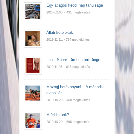
Egy átlagos keddi nap tanulsága
2020.02.06.
- 431 megtekintés
Állati kötelékek
2019.11.11.
- 794 megtekintés
Louis Spohr: Die Letzten Dinge
2019.11.05.
- 616 megtekintés
Mozogj hatékonyan! – A második
alappillér
2019.10.28.
- 468 megtekintés
Miért futunk?
2019.10.20.
- 598 megtekintés