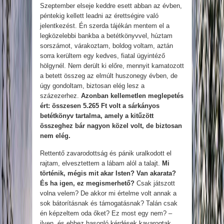
Szeptember elseje keddre esett abban az évben,
péntekig kellett leadni az érettségire való
jelentkezést. Én szerda tájékán mentem el a
legközelebbi bankba a betétkönyvvel, húztam
sorszámot, várakoztam, boldog voltam, aztán
sorra kerültem egy kedves, fiatal ügyintéző
hölgynél. Nem derült ki előre, mennyit kamatozott
a betett összeg az elmúlt huszonegy évben, de
úgy gondoltam, biztosan elég lesz a
százezerhez.
Azonban kellemetlen meglepetés
ért: összesen 5.265 Ft volt a sárkányos
betétkönyv tartalma, amely a kitűzött
összeghez bár nagyon közel volt, de biztosan
nem elég.
Rettentő zavarodottság és pánik uralkodott el
rajtam, elvesztettem a lábam alól a talajt.
Mi
történik, mégis mit akar Isten? Van akarata?
És ha igen, ez megismerhető?
Csak játszott
volna velem? De akkor mi értelme volt annak a
sok bátorításnak és támogatásnak? Talán csak
én képzeltem oda őket? Ez most egy nem? –
ilyen, és ehhez hasonló kérdések kavarogtak