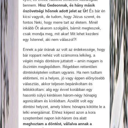
bennem.
Hisz Gedeonnak, és hány másik
ószövetségi hősnek adott jelet az Úr!
És bár én
kicsi vagyok, de tudom, hogy Jézus szeret, és
fontos Neki, hogy merre tart az életem. Minél
inkább Őt akarom szolgálni, bármit megteszek,
csak mondja meg, mit akar! Mit lehet kezdeni
egy Istennel, aki nem válaszol?!
Ennek a pár órának az volt az érdekessége, hogy
bár roppant nehéz volt számomra lelkileg, a
végén mégis döntésre juttatott – amin magam is
őszintén meglepődtem. Régebben rettentően
döntésképtelen voltam ugyanis. Ha nem tudtam
eldönteni, mi a helyes, jó vagy éppen előnyösebb
választás, akkor teljesen bepánikoltam és
leblokkoltam: alig egy évvel korábban egy
hasonló súlyú kérdésen három-négy hónapig
agonizáltam és kínlódtam. Azelőtt volt egy
döntési helyzet, amely kilenc hónapra kötötte le a
lelki energiáimat. Ehhez képest azon a kora
szeptemberi napon két-három óra alatt
meghoztam a döntést, vállalva annak a