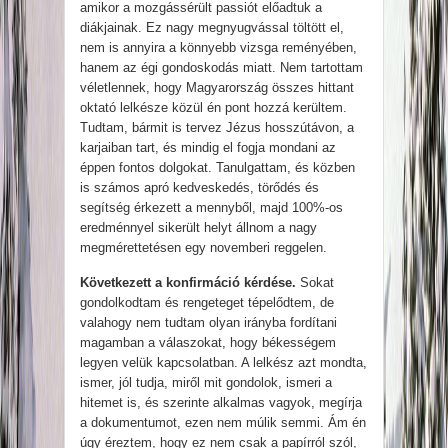
amikor a mozgássérült passiót előadtuk a
diákjainak. Ez nagy megnyugvással töltött el,
nem is annyira a könnyebb vizsga reményében,
hanem az égi gondoskodás miatt. Nem tartottam
véletlennek, hogy Magyarország összes hittant
oktató lelkésze közül én pont hozzá kerültem.
Tudtam, bármit is tervez Jézus hosszútávon, a
karjaiban tart, és mindig el fogja mondani az
éppen fontos dolgokat. Tanulgattam, és közben
is számos apró kedveskedés, törődés és
segítség érkezett a mennyből, majd 100%-os
eredménnyel sikerült helyt állnom a nagy
megmérettetésen egy novemberi reggelen.
Következett a konfirmáció kérdése.
Sokat
gondolkodtam és rengeteget tépelődtem, de
valahogy nem tudtam olyan irányba fordítani
magamban a válaszokat, hogy békességem
legyen velük kapcsolatban. A lelkész azt mondta,
ismer, jól tudja, miről mit gondolok, ismeri a
hitemet is, és szerinte alkalmas vagyok, megírja
a dokumentumot, ezen nem múlik semmi. Ám én
úgy éreztem, hogy ez nem csak a papírról szól,