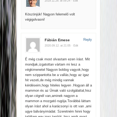
2018.11.28. at 09:24
· Edit
Köszönjük! Nagyon felemelő volt
végigolvasni!
Reply
Fábián Emese
2020.09.12. at 21:05
· Edit
É még csak most olvastam ezen írást. Mit
mondjak,izgatottan vártam mi lesz a
végkimenetel Nagyon boldog vagyok,hogy
nem szippantotta be a vallás,hogy az igaz
hit vezeti,de még mindig vannak
kérdéseim,hogy hiteles legyen .Hogyan áll a
mammon és az Úrnak való szolgálattal,hisz
olyan cégnél van,aminek nagyon a
mammon a mozgató rugója.Továbbá láttam
olyan írást ahol a karácsonyi is ott van ,ami
ugye bálványimádat. Szeretném hinni hogy
találtam egy igaz tanítót ,hisz amik most