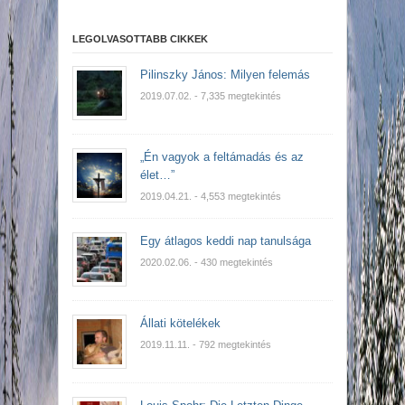
LEGOLVASOTTABB CIKKEK
Pilinszky János: Milyen felemás
2019.07.02.
- 7,335 megtekintés
„Én vagyok a feltámadás és az
élet…”
2019.04.21.
- 4,553 megtekintés
Egy átlagos keddi nap tanulsága
2020.02.06.
- 430 megtekintés
Állati kötelékek
2019.11.11.
- 792 megtekintés