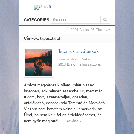
CATEGORIES
2026. August 06. Thursday
Címkék: tapasztalat
Isten és a válaszok
Szerző:
Szász Dorka
|
2018.11.27.
|
2 hozzászólás
Amikor megkérdezik tőlem, miért hiszek
Istenben, sok minden eszembe jut, mert már
tudom, hogy szeretetteljes, önzetlen,
önfeláldozó, gondoskodó Teremtő és Megváltó.
Viszont nem kezdtem volna el ismerkedni az
Úrral, ha nem kelti fel az érdeklődésemet, és
nem győz meg arról,…
Tovább »