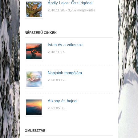
Áprily Lajos: Őszi rigódal
2018.11.20.
- 3,752 megtekintés
NÉPSZERŰ CIKKEK
Isten és a válaszok
2018.11.27.
Napjaink margójára
2020.03.12.
Alkony és hajnal
2022.05.05.
ÖMLESZTVE