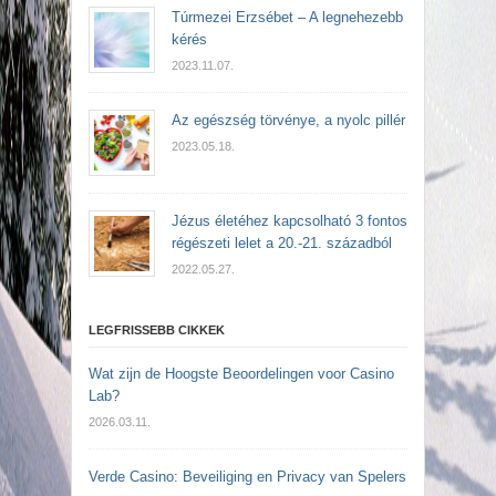
Túrmezei Erzsébet – A legnehezebb
kérés
2023.11.07.
Az egészség törvénye, a nyolc pillér
2023.05.18.
Jézus életéhez kapcsolható 3 fontos
régészeti lelet a 20.-21. századból
2022.05.27.
LEGFRISSEBB CIKKEK
Wat zijn de Hoogste Beoordelingen voor Casino
Lab?
2026.03.11.
Verde Casino: Beveiliging en Privacy van Spelers