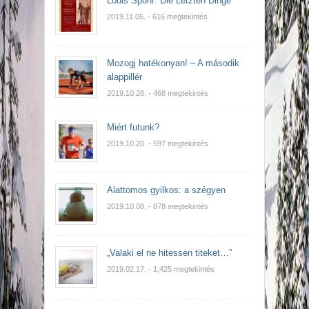
Louis Spohr: Die Letzten Dinge
2019.11.05.
- 616 megtekintés
Mozogj hatékonyan! – A második
alappillér
2019.10.28.
- 468 megtekintés
Miért futunk?
2019.10.20.
- 597 megtekintés
Alattomos gyilkos: a szégyen
2019.10.08.
- 878 megtekintés
„Valaki el ne hitessen titeket…”
2019.02.17.
- 1,425 megtekintés