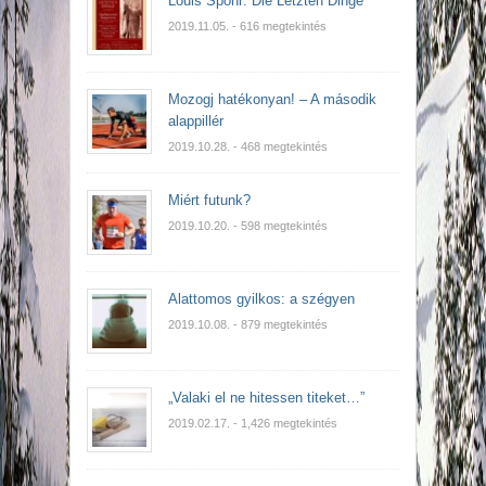
Louis Spohr: Die Letzten Dinge
2019.11.05.
- 616 megtekintés
Mozogj hatékonyan! – A második
alappillér
2019.10.28.
- 468 megtekintés
Miért futunk?
2019.10.20.
- 598 megtekintés
Alattomos gyilkos: a szégyen
2019.10.08.
- 879 megtekintés
„Valaki el ne hitessen titeket…”
2019.02.17.
- 1,426 megtekintés