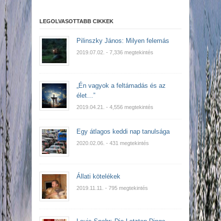
LEGOLVASOTTABB CIKKEK
Pilinszky János: Milyen felemás
2019.07.02.
- 7,336 megtekintés
„Én vagyok a feltámadás és az
élet…”
2019.04.21.
- 4,556 megtekintés
Egy átlagos keddi nap tanulsága
2020.02.06.
- 431 megtekintés
Állati kötelékek
2019.11.11.
- 795 megtekintés