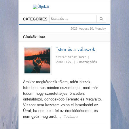
CATEGORIES
2026. August 10. Monday
Címkék: ima
Isten és a válaszok
Szerző:
Szász Dorka
|
2018.11.27.
|
2 hozzászólás
Amikor megkérdezik tőlem, miért hiszek
Istenben, sok minden eszembe jut, mert már
tudom, hogy szeretetteljes, önzetlen,
önfeláldozó, gondoskodó Teremtő és Megváltó.
Viszont nem kezdtem volna el ismerkedni az
Úrral, ha nem kelti fel az érdeklődésemet, és
nem győz meg arról,…
Tovább »