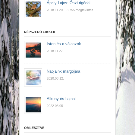
Áprily Lajos: Őszi rigódal
2018.11.20.
- 3,755 megtekintés
NÉPSZERŰ CIKKEK
Isten és a válaszok
2018.11.27.
Napjaink margójára
2020.03.12.
Alkony és hajnal
2022.05.05.
ÖMLESZTVE