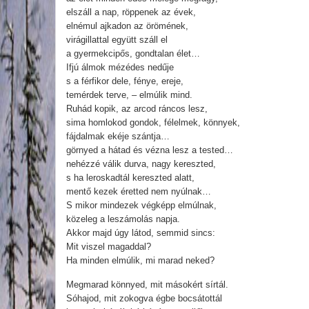
elszáll a nap, röppenek az évek,
elnémul ajkadon az örömének,
virágillattal együtt száll el
a gyermekcipős, gondtalan élet…
Ifjú álmok mézédes nedűje
s a férfikor dele, fénye, ereje,
temérdek terve, – elmúlik mind.
Ruhád kopik, az arcod ráncos lesz,
sima homlokod gondok, félelmek, könnyek,
fájdalmak ekéje szántja…
görnyed a hátad és vézna lesz a tested…
nehézzé válik durva, nagy kereszted,
s ha leroskadtál kereszted alatt,
mentő kezek éretted nem nyúlnak…
S mikor mindezek végképp elmúlnak,
közeleg a leszámolás napja.
Akkor majd úgy látod, semmid sincs:
Mit viszel magaddal?
Ha minden elmúlik, mi marad neked?
Megmarad könnyed, mit másokért sírtál.
Sóhajod, mit zokogva égbe bocsátottál