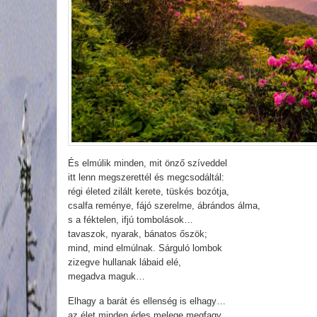
És elmúlik minden, mit önző szíveddel
itt lenn megszerettél és megcsodáltál:
régi életed zilált kerete, tüskés bozótja,
csalfa reménye, fájó szerelme, ábrándos álma,
s a féktelen, ifjú tombolások…
tavaszok, nyarak, bánatos őszök;
mind, mind elmúlnak. Sárguló lombok
zizegve hullanak lábaid elé,
megadva maguk…
Elhagy a barát és ellenség is elhagy…
az élet minden édes melege megfagy,