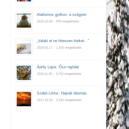
Alattomos gyilkos: a szégyen
2019.10.08.
- 878 megtekintés
„Valaki el ne hitessen titeket…”
2019.02.17.
- 1,425 megtekintés
Áprily Lajos: Őszi rigódal
2018.11.20.
- 3,752 megtekintés
Szabó Lőrinc: Hajnali látomás
2017.10.29.
- 3,263 megtekintés