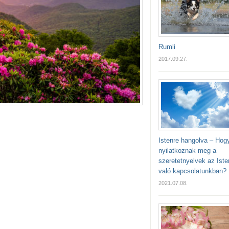
Rumli
2017.09.27.
Istenre hangolva – Hog
nyilatkoznak meg a
szeretetnyelvek az Iste
való kapcsolatunkban?
2021.07.08.