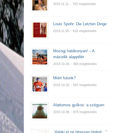
2019.11.11.
- 792 megtekintés
Louis Spohr: Die Letzten Dinge
2019.11.05.
- 616 megtekintés
Mozogj hatékonyan! – A
második alappillér
2019.10.28.
- 468 megtekintés
Miért futunk?
2019.10.20.
- 597 megtekintés
Alattomos gyilkos: a szégyen
2019.10.08.
- 878 megtekintés
„Valaki el ne hitessen titeket…”