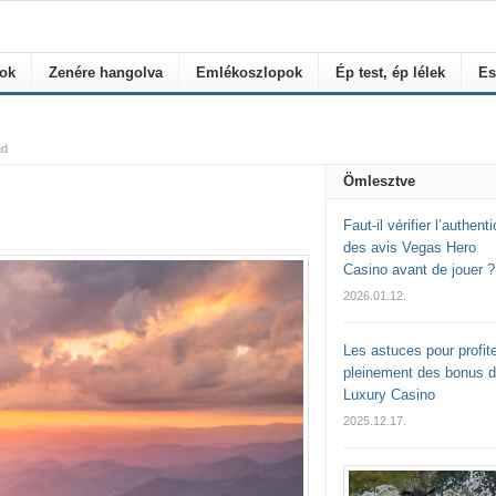
rok
Zenére hangolva
Emlékoszlopok
Ép test, ép lélek
Es
ad
Ömlesztve
Faut-il vérifier l’authenti
des avis Vegas Hero
Casino avant de jouer ?
2026.01.12.
Les astuces pour profite
pleinement des bonus 
Luxury Casino
2025.12.17.