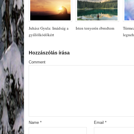
Juhász Gyula: Imádság a
Isten tenyerén ébredtem
Túrmez
gyűlölködőkért
legneh
Hozzászólás írása
Comment
Name
*
Email
*