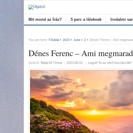
Mit mond az Írás?
5 perc a léleknek
Irodalmi sa
You are here:
Főoldal
2023
June
2
Dénes Ferenc – Ami megmar
Dénes Ferenc – Ami megmarad
Szerző:
Balázsfi Tímea
|
2023.06.02.
|
Legyél Te az első hozzászóló!