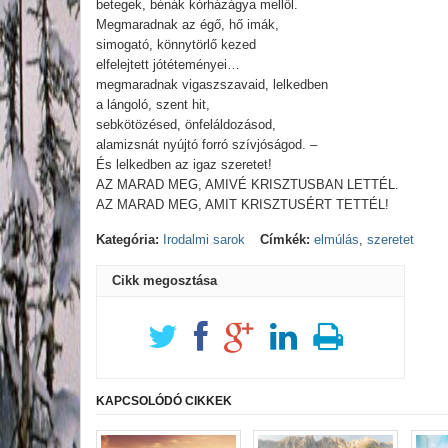
betegek, bénák kórházágya mellől.
Megmaradnak az égő, hő imák,
simogató, könnytörlő kezed
elfelejtett jótéteményei…
megmaradnak vigaszszavaid, lelkedben
a lángoló, szent hit,
sebkötözésed, önfeláldozásod,
alamizsnát nyújtó forró szívjóságod. –
És lelkedben az igaz szeretet!
AZ MARAD MEG, AMIVÉ KRISZTUSBAN LETTÉL.
AZ MARAD MEG, AMIT KRISZTUSÉRT TETTÉL!
Kategória:
Irodalmi sarok
Címkék:
elmúlás
,
szeretet
Cikk megosztása
KAPCSOLÓDÓ CIKKEK