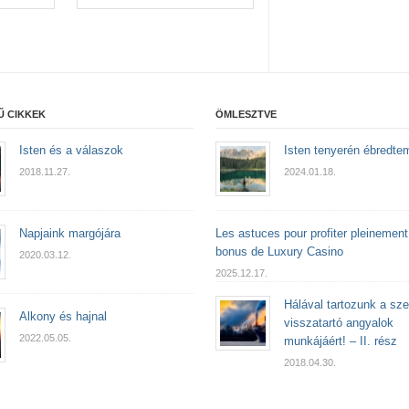
Ű CIKKEK
ÖMLESZTVE
Isten és a válaszok
Isten tenyerén ébredte
2018.11.27.
2024.01.18.
Napjaink margójára
Les astuces pour profiter pleinemen
bonus de Luxury Casino
2020.03.12.
2025.12.17.
Hálával tartozunk a sze
Alkony és hajnal
visszatartó angyalok
2022.05.05.
munkájáért! – II. rész
2018.04.30.