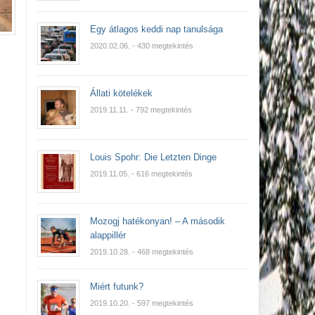
Egy átlagos keddi nap tanulsága
2020.02.06.
- 430 megtekintés
Állati kötelékek
2019.11.11.
- 792 megtekintés
Louis Spohr: Die Letzten Dinge
2019.11.05.
- 616 megtekintés
Mozogj hatékonyan! – A második
alappillér
2019.10.28.
- 468 megtekintés
Miért futunk?
2019.10.20.
- 597 megtekintés