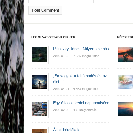
LEGOLVASOTTABB CIKKEK
NÉPSZER
Pilinszky János: Milyen felemás
2019.07.02.
- 7,335 megtekintés
„Én vagyok a feltámadás és az
élet…”
2019.04.21.
- 4,553 megtekintés
Egy átlagos keddi nap tanulsága
2020.02.06.
- 430 megtekintés
Állati kötelékek