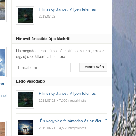
Pilinszky János: Milyen felemás
2019.07.02.
Hírlevél értesítés új cikkekről
Ha megadod email címed, értesítünk azonnal, amikor
egy új cikk felkerül a honlapra.
Feliratkozás
Legolvasottabb
yan
Pilinszky János: Milyen felemás
nnel
2019.07.02.
- 7,335 megtekintés
„Én vagyok a feltámadás és az élet…”
2019.04.21.
- 4,553 megtekintés