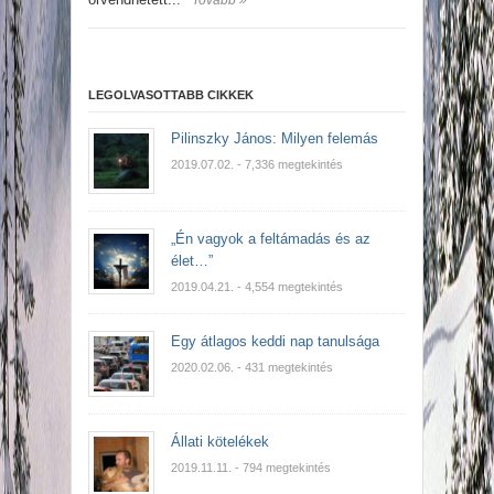
Tovább »
LEGOLVASOTTABB CIKKEK
Pilinszky János: Milyen felemás
2019.07.02.
- 7,336 megtekintés
„Én vagyok a feltámadás és az
élet…”
2019.04.21.
- 4,554 megtekintés
Egy átlagos keddi nap tanulsága
2020.02.06.
- 431 megtekintés
Állati kötelékek
2019.11.11.
- 794 megtekintés