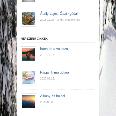
Áprily Lajos: Őszi rigódal
2018.11.20.
- 3,754 megtekintés
NÉPSZERŰ CIKKEK
Isten és a válaszok
2018.11.27.
Napjaink margójára
2020.03.12.
Alkony és hajnal
2022.05.05.