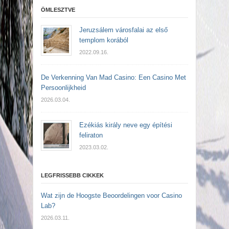
ÖMLESZTVE
Jeruzsálem városfalai az első
templom korából
2022.09.16.
De Verkenning Van Mad Casino: Een Casino Met
Persoonlijkheid
2026.03.04.
Ezékiás király neve egy építési
feliraton
2023.03.02.
LEGFRISSEBB CIKKEK
Wat zijn de Hoogste Beoordelingen voor Casino
Lab?
2026.03.11.