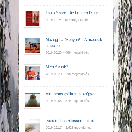
Louis Spohr: Die Letzten Dinge
2019.11.05.
- 616 megtekintés
Mozogj hatékonyan! – A második
alappillér
2019.10.28.
- 468 megtekintés
Miért futunk?
2019.10.20.
- 598 megtekintés
Alattomos gyilkos: a szégyen
2019.10.08.
- 879 megtekintés
„Valaki el ne hitessen titeket…”
2019.02.17.
- 1,425 megtekintés