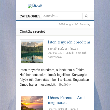
CATEGORIES
2026. August 08. Saturday
Címkék: szeretet
Isten tenyerén ébredtem
Szerző:
Balázsfi Tímea
|
2024.01.18.
|
Legyél Te az első
hozzászóló!
Isten tenyerén ébredtem, s lenéztem a Földre,
Hófehér csúcsokra, kopár legelőkre. Kanyargós
folyók tükrében láttam kelni a Napot, Sugaraiban
álmos hajnal mosakodott.
Tovább »
Dénes Ferenc – Ami
megmarad
Szerző:
Balázsfi Tímea
|