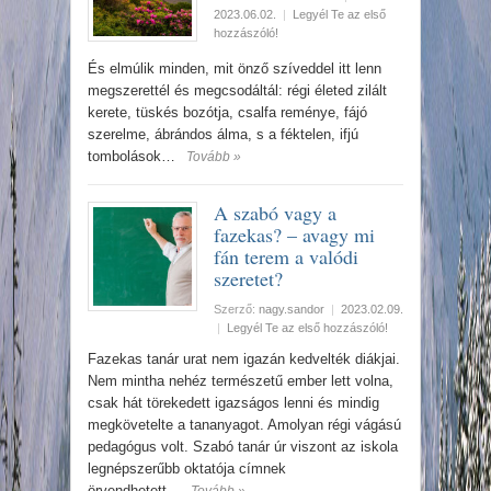
2023.06.02.
|
Legyél Te az első
hozzászóló!
És elmúlik minden, mit önző szíveddel itt lenn
megszerettél és megcsodáltál: régi életed zilált
kerete, tüskés bozótja, csalfa reménye, fájó
szerelme, ábrándos álma, s a féktelen, ifjú
tombolások…
Tovább »
A szabó vagy a
fazekas? – avagy mi
fán terem a valódi
szeretet?
Szerző:
nagy.sandor
|
2023.02.09.
|
Legyél Te az első hozzászóló!
Fazekas tanár urat nem igazán kedvelték diákjai.
Nem mintha nehéz természetű ember lett volna,
csak hát törekedett igazságos lenni és mindig
megkövetelte a tananyagot. Amolyan régi vágású
pedagógus volt. Szabó tanár úr viszont az iskola
legnépszerűbb oktatója címnek
örvendhetett...