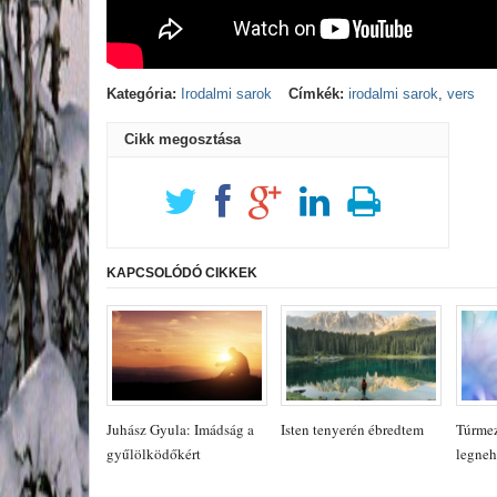
Kategória:
Irodalmi sarok
Címkék:
irodalmi sarok
,
vers
Cikk megosztása
KAPCSOLÓDÓ CIKKEK
Juhász Gyula: Imádság a
Isten tenyerén ébredtem
Túrmez
gyűlölködőkért
legneh