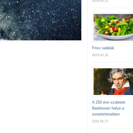
2019.04.21.
Friss saláták
2023.03.16.
A 250 éve született
Beethoven helye a
zenetörténetben
2021.05.27.