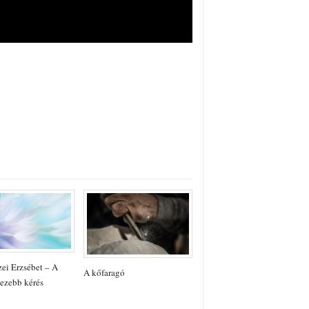
ei Erzsébet – A
A kőfaragó
ezebb kérés