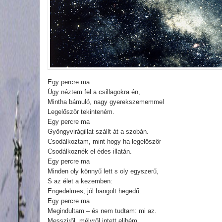
Egy percre ma
Úgy néztem fel a csillagokra én,
Mintha bámuló, nagy gyerekszememmel
Legelőször tekinteném.
Egy percre ma
Gyöngyvirágillat szállt át a szobán.
Csodálkoztam, mint hogy ha legelőször
Csodálkoznék el édes illatán.
Egy percre ma
Minden oly könnyű lett s oly egyszerű,
S az élet a kezemben:
Engedelmes, jól hangolt hegedű.
Egy percre ma
Megindultam – és nem tudtam: mi az.
Messziről, mélyről intett elibém