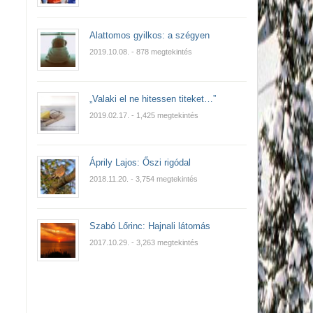
Alattomos gyilkos: a szégyen
2019.10.08.
- 878 megtekintés
„Valaki el ne hitessen titeket…”
2019.02.17.
- 1,425 megtekintés
Áprily Lajos: Őszi rigódal
2018.11.20.
- 3,754 megtekintés
Szabó Lőrinc: Hajnali látomás
2017.10.29.
- 3,263 megtekintés