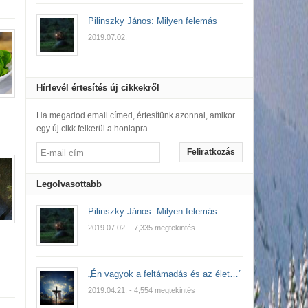
Pilinszky János: Milyen felemás
2019.07.02.
Hírlevél értesítés új cikkekről
Ha megadod email címed, értesítünk azonnal, amikor
egy új cikk felkerül a honlapra.
Feliratkozás
Legolvasottabb
Pilinszky János: Milyen felemás
2019.07.02.
- 7,335 megtekintés
„Én vagyok a feltámadás és az élet…”
2019.04.21.
- 4,554 megtekintés