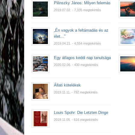
Pilinszky János: Milyen felemás
2019.07.02.
- 7,335 megtekintés
„Én vagyok a feltámadás és az
élet…”
2019.04.21.
- 4,554 megtekintés
Egy átlagos keddi nap tanulsága
2020.02.06.
- 430 megtekintés
Állati kötelékek
2019.11.11.
- 792 megtekintés
Louis Spohr: Die Letzten Dinge
2019.11.05.
- 616 megtekintés