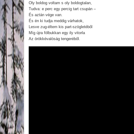
Oly boldog voltam s oly boldogtalan,
Tudva: e perc egy percig tart csupán –
És aztán vége van.
És én ki tudja meddig várhatok,
Lesve zug-éltem kis part-szögletéből
Míg újra fölbukkan egy ily vitorla
Az örökkévalóság tengeréből.