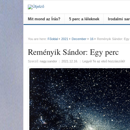
Mit mond az Írás?
5 perc a léleknek
Irodalmi sa
You are here:
Főoldal
2021
December
16
Reményik Sándor: Egy
Reményik Sándor: Egy perc
Szerző:
nagy.sandor
|
2021.12.16.
|
Legyél Te az első hozzászóló!