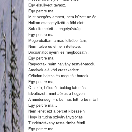
Egy elsüllyedt tavasz.
Egy percre ma
Mint szegény embert, nem húzott az ág,
Halkan csengetyűzött a föld alatt
Sok eltemetett csengetyűvirág.
Egy percre ma
Megpróbáltam a más lelkébe látni,
Nem ítélve és el nem ítéltetve:
Bocsánatot nyerni és megbocsátni.
Egy percre ma
Ragyogtak reám halvány testvér-arcok,
Amelyek elé köd ereszkedett:
Céltalan hajsza és megutált harcok.
Egy percre ma,
Ó tiszta, bölcs és boldog látomás:
Elváltozott, mint Jézus a hegyen
A mindenség, – s be más lett, ó be más!
Egy percre ma…
Nem lehet ezt a percet kibeszélni.
Hogy is tudna szivárványglóriás
Tündértörékeny teste rímbe férni!
Egy percre ma