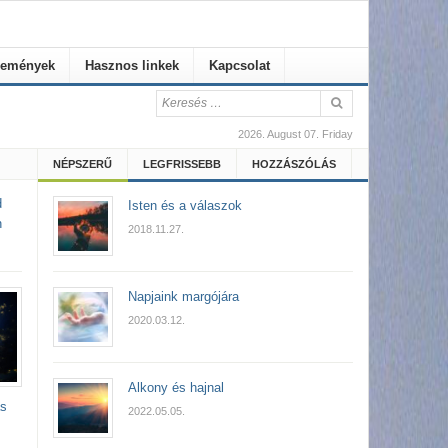
emények
Hasznos linkek
Kapcsolat
2026. August 07. Friday
NÉPSZERŰ
LEGFRISSEBB
HOZZÁSZÓLÁS
d
Isten és a válaszok
n
2018.11.27.
Napjaink margójára
2020.03.12.
Alkony és hajnal
ás
2022.05.05.