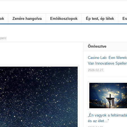
rok
Zenére hangolva
Emlékoszlopok
Ép test, ép lélek
Es
 perc
Ömlesztve
Casino Lab: Een Werel
Van Innovatieve Spelle
2026.02.27.
„Én vagyok a feltámad
és az élet…”