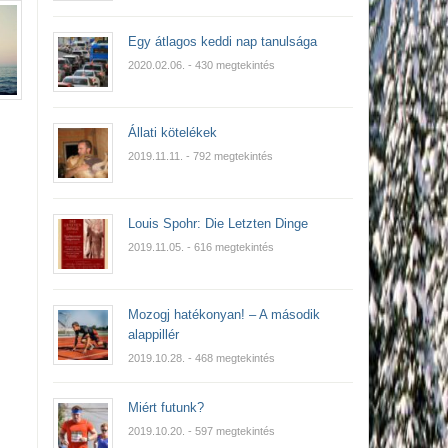
Egy átlagos keddi nap tanulsága
2020.02.06.
- 430 megtekintés
Állati kötelékek
2019.11.11.
- 792 megtekintés
Louis Spohr: Die Letzten Dinge
2019.11.05.
- 616 megtekintés
Mozogj hatékonyan! – A második
alappillér
2019.10.28.
- 468 megtekintés
Miért futunk?
2019.10.20.
- 597 megtekintés