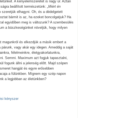
etünket. A kényelemszeretet is nagy úr. Aztán
ságra beállított természetünk:
„Miért én
szeretjük elhagyni. Oh, és a dédelgetett
ztat bármit is az, ha ezeket boncolgatjuk? Ha
zzal egyidőben meg is változunk? A szembesülés
mum a büszkeségünket növeljük, hogy milyen
át magunkról és elkezdjük a másik embert a
, a párunk, vagy akár egy idegen. Ameddig a saját
nkra, félelmeinkre, életgyakorlatunkra,
zni. Semmi. Maximum azt fogjuk tapasztalni,
 fogunk állni a jelenség előtt. Majd szépen
ismeret hangját és egyre erősebben
acaja a fülünkben. Mígnem egy szép napon
nk a legjobban az életünkben?
ési kényszer