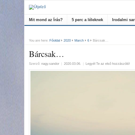
Mit mond az Írás?
5 perc a léleknek
Irodalmi sa
You are here:
Főoldal
2020
March
6
Bárcsak…
Bárcsak…
Szerző:
nagy.sandor
|
2020.03.06.
|
Legyél Te az első hozzászóló!