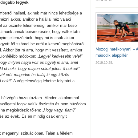
2024.02.16.
dogabb legyek.
mbertől hallani, akinek már nincs lehetősége a
ézni akkor, amikor a halállal néz valaki
l az őszinte felismerésig, amikor már késő
almunk annak beismerésére, hogy változtatni
ire jellemző ránk, hogy mi is csak akkor
agyott fél számol be arról a keserű megbánásról,
Mozogj hatékonyan! – 
. Akkor jött rá arra, hogy mit veszített, amikor
második alappillér
különfélébb módokon: „
Legyél kedvesebb vele!”
gy milyen napja volt és figyelj is arra, amit
2019.10.28.
 el neki, hogy milyen sokat jelent ő neked!”
l erőt magadon és találj ki egy közös
 neki!”
A végtelenségig lehetne folytatni a
 hétvégén hazautaztam. Minden alkalommal
szélgetni fogok velük őszintén és nem húzódom
l ha megkérdezik tőlem: „
Hogy vagy, fiam?
”
 és az évek. És én mindig csak ennyit
 megannyi szituációban. Talán a félelem