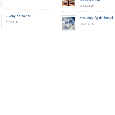
2022.02.10.
Alkony és hajnal
A boldogság délibábjai
2022.05.05.
2018.06.05.