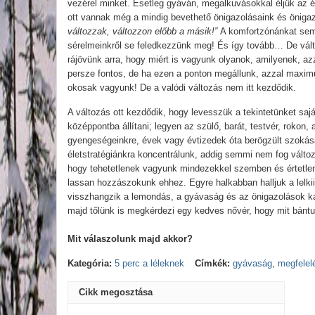
vezérel minket. Esetleg gyáván, megalkuvásokkal éljük az él
ott vannak még a mindig bevethető önigazolásaink és önigaz
változzak, változzon előbb a másik!”
A komfortzónánkat sem 
sérelmeinkről se feledkezzünk meg! És így tovább… De válto
rájövünk arra, hogy miért is vagyunk olyanok, amilyenek, a
persze fontos, de ha ezen a ponton megállunk, azzal maxi
okosak vagyunk! De a valódi változás nem itt kezdődik.
A változás ott kezdődik, hogy levesszük a tekintetünket saj
középpontba állítani; legyen az szülő, barát, testvér, rokon
gyengeségeinkre, évek vagy évtizedek óta berögzült szokásai
életstratégiánkra koncentrálunk, addig semmi nem fog válto
hogy tehetetlenek vagyunk mindezekkel szemben és értetlenül
lassan hozzászokunk ehhez. Egyre halkabban halljuk a lelki
visszhangzik a lemondás, a gyávaság és az önigazolások k
majd tőlünk is megkérdezi egy kedves nővér, hogy mit bántu
Mit válaszolunk majd akkor?
Kategória:
5 perc a léleknek
Címkék:
gyávaság
,
megfelel
Cikk megosztása