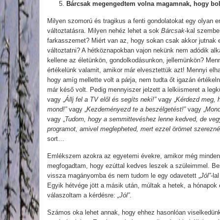
Bárcsak megengedtem volna magamnak, hogy bol
Milyen szomorú és tragikus a fenti gondolatokat egy olyan e
változtatásra. Milyen nehéz lehet a sok
Bárcsak
-kal szemben
farkasszemet? Miért van az, hogy sokan csak akkor jutnak e
változtatni? A hétköznapokban vajon nekünk nem adódik alk
kellene az életünkön, gondolkodásunkon, jellemünkön? Menny
értékelünk valamit, amikor már elvesztettük azt! Mennyi elh
hogy amíg mellette volt a párja, nem tudta őt igazán értékelni
már késő volt. Pedig mennyiszer jelzett a lelkiismeret a leg
vagy „
Állj fel a TV elől és segíts neki!”
vagy „
Kérdezd meg, ho
mond!”
vagy „
Kezdeményezd te a beszélgetést!”
vagy „
Mondd
vagy „
Tudom, hogy a semmittevéshez lenne kedved, de vegyé
programot, amivel meglepheted, mert ezzel örömet szereznél
sort…
Emlékszem azokra az egyetemi évekre, amikor még minden
megfogadtam, hogy ezúttal kedves leszek a szüleimmel. Be
vissza magányomba és nem tudom le egy odavetett „
Jól”
-la
Egyik hétvége jött a másik után, múltak a hetek, a hónapok
válaszoltam a kérdésre:
„Jól”
.
Számos oka lehet annak, hogy ehhez hasonlóan viselkedünk