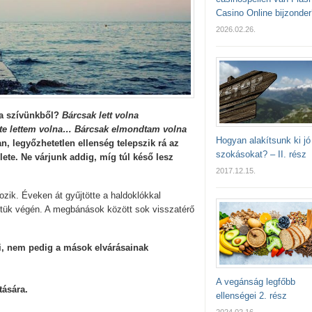
Casino Online bijzonder
2026.02.26.
 a szívünkből?
Bárcsak lett volna
e lettem volna… Bárcsak elmondtam volna
Hogyan alakítsunk ki jó
an, legyőzhetetlen ellenség telepszik rá az
szokásokat? – II. rész
lete. Ne várjunk addig, míg túl késő lesz
2017.12.15.
zik. Éveken át gyűjtötte a haldoklókkal
letük végén. A megbánások között sok visszatérő
ni, nem pedig a mások elvárásainak
A vegánság legfőbb
tására.
ellenségei 2. rész