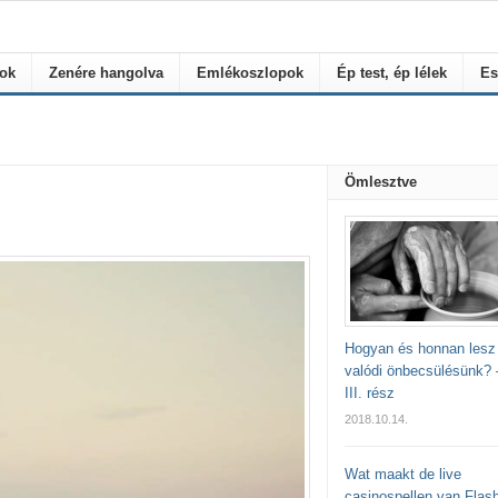
rok
Zenére hangolva
Emlékoszlopok
Ép test, ép lélek
Es
Ömlesztve
Hogyan és honnan lesz
valódi önbecsülésünk? 
III. rész
2018.10.14.
Wat maakt de live
casinospellen van Flas