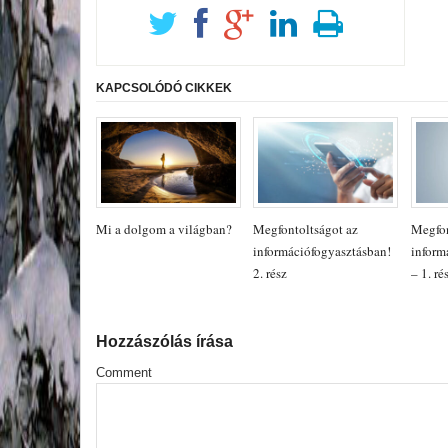
KAPCSOLÓDÓ CIKKEK
Mi a dolgom a világban?
Megfontoltságot az
Megfon
információfogyasztásban!
inform
2. rész
– 1. ré
Hozzászólás írása
Comment