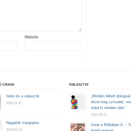
Website
Ű CIKKEK
ÖMLESZTVE
Isten és a válaszok
„Minden féltett dolognál
őrizd meg szívedet, me
2018.11.27.
indul ki minden élet.”
2021.09.23.
Napjaink margójára
Zene a Bibliában 6. – T
2020.03.12.
feddő énekek