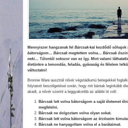
Mennyiszer hangzanak fel
Bárcsak
-kal kezdődő sóhajok
bátorságom… Bárcsak megtettem volna… Bárcsak őszint
neki…
Túlontúl sokszor van ez így. Mint valami láthatatl
életünkre a lemondás, feladás, gyávaság és félelem lelkü
változtatni!
Bronnie Ware ausztrál nővér végstádiumú betegekkel foglalko
folytatott beszélgetései során, hogy mit bántak leginkább é
akadt, a nővér szerint a leggyakoribb az alábbi öt volt:
Bárcsak lett volna bátorságom a saját életemet él
megfelelni.
Bárcsak ne dolgoztam volna olyan sokat.
Bárcsak lett volna bátorságom az érzéseim kimuta
Bárcsak ne hanyagoltam volna el a barátaimat.