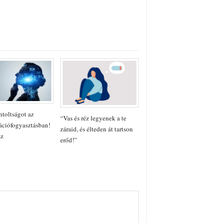
toltságot az
“Vas és réz legyenek a te
ációfogyasztásban!
záraid, és élteden át tartson
sz
erőd!”