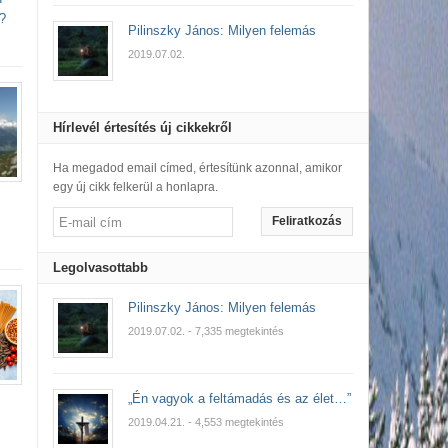
?
Pilinszky János: Milyen felemás
2019.07.02.
Hírlevél értesítés új cikkekről
Ha megadod email címed, értesítünk azonnal, amikor
egy új cikk felkerül a honlapra.
Feliratkozás
Legolvasottabb
Pilinszky János: Milyen felemás
2019.07.02.
- 7,335 megtekintés
„Én vagyok a feltámadás és az élet…”
2019.04.21.
- 4,553 megtekintés