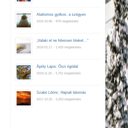
Alattomos gyilkos: a szégyen
2019.10.08.
- 878 megtekintés
„Valaki el ne hitessen titeket…”
2019.02.17.
- 1,425 megtekintés
Áprily Lajos: Őszi rigódal
2018.11.20.
- 3,752 megtekintés
Szabó Lőrinc: Hajnali látomás
2017.10.29.
- 3,263 megtekintés