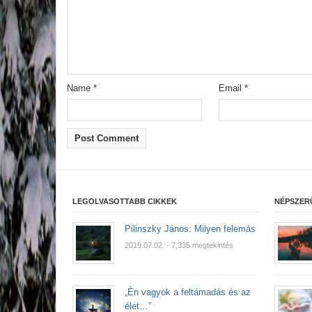
Name
*
Email
*
LEGOLVASOTTABB CIKKEK
NÉPSZER
Pilinszky János: Milyen felemás
2019.07.02.
- 7,335 megtekintés
„Én vagyok a feltámadás és az
élet…”