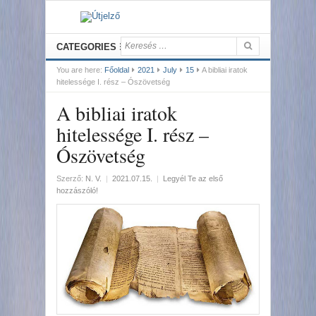
CATEGORIES
You are here:
Főoldal
2021
July
15
A bibliai iratok
hitelessége I. rész – Ószövetség
A bibliai iratok
hitelessége I. rész –
Ószövetség
Szerző:
N. V.
|
2021.07.15.
|
Legyél Te az első
hozzászóló!