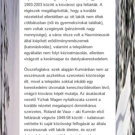
1993-2003 között a kisvárost újra feltárták. A
régészek megállapították, hogy a korábbi
nézetekkel ellentétben az ott lakók nem éltek
cölibátusban (női és gyermeksírokat találtak),
nem voltak szegények (pénzérmék nagy
mennyisége), a város része volt a Hasmóneusok
által kiépített erődítményrendszernek
(katonáskodás), valamint a településen
egyáltalán nem folyt kéziratmásolás, ellenben
virágzott a kerámiaipar és datolyakereskedelem.
Összefoglalva: ezek alapján Kumránban nem az
esszénusok aszketikus szerzetesi közössége
élt, mivel a település sokkal inkább egy
kereskedelmi útvonalak kereszteződésében lévő,
virágzó kisváros képét mutatja. Az ásatásokat
vezető Yizhak Magen nyilatkozata szerint a
korábbi nézetet megalapozó dominikánus
szerzetes, Roland de Vaux – aki Kumrán első
feltárását végezte 1949-58 között – tudatosan
vetítette ki saját közösségi felfogását az általa
esszénusnak vélt lakók életére, és ezzel