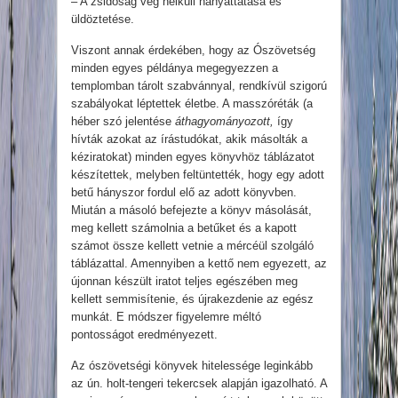
– A zsidóság vég nélküli hányattatása és
üldöztetése.
Viszont annak érdekében, hogy az Ószövetség
minden egyes példánya megegyezzen a
templomban tárolt szabvánnyal, rendkívül szigorú
szabályokat léptettek életbe. A masszóréták (a
héber szó jelentése
áthagyományozott,
így
hívták azokat az írástudókat, akik másolták a
kéziratokat) minden egyes könyvhöz táblázatot
készítettek, melyben feltüntették, hogy egy adott
betű hányszor fordul elő az adott könyvben.
Miután a másoló befejezte a könyv másolását,
meg kellett számolnia a betűket és a kapott
számot össze kellett vetnie a mércéül szolgáló
táblázattal. Amennyiben a kettő nem egyezett, az
újonnan készült iratot teljes egészében meg
kellett semmisítenie, és újrakezdenie az egész
munkát. E módszer figyelemre méltó
pontosságot eredményezett.
Az ószövetségi könyvek hitelessége leginkább
az ún. holt-tengeri tekercsek alapján igazolható. A