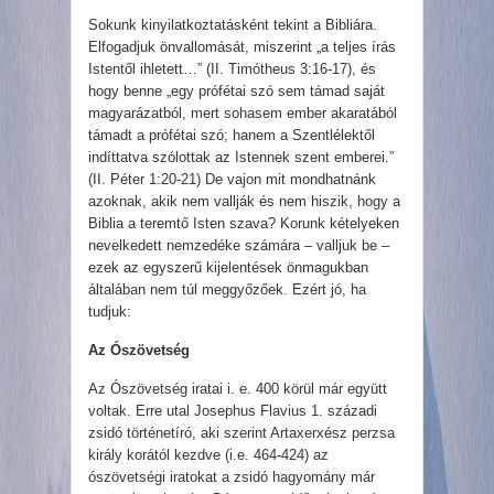
Sokunk kinyilatkoztatásként tekint a Bibliára.
Elfogadjuk önvallomását, miszerint „a teljes írás
Istentől ihletett…” (II. Timótheus 3:16-17), és
hogy benne „egy prófétai szó sem támad saját
magyarázatból, mert sohasem ember akaratából
támadt a prófétai szó; hanem a Szentlélektől
indíttatva szólottak az Istennek szent emberei.”
(II. Péter 1:20-21) De vajon mit mondhatnánk
azoknak, akik nem vallják és nem hiszik, hogy a
Biblia a teremtő Isten szava? Korunk kételyeken
nevelkedett nemzedéke számára – valljuk be –
ezek az egyszerű kijelentések önmagukban
általában nem túl meggyőzőek. Ezért jó, ha
tudjuk:
Az Ószövetség
Az Ószövetség iratai i. e. 400 körül már együtt
voltak. Erre utal Josephus Flavius 1. századi
zsidó történetíró, aki szerint Artaxerxész perzsa
király korától kezdve (i.e. 464-424) az
ószövetségi iratokat a zsidó hagyomány már