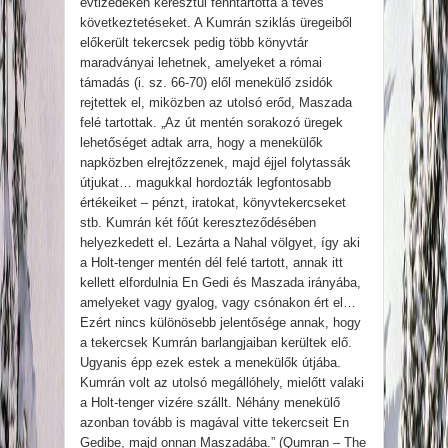
évtizedeken keresztül fenntartotta a téves
következtetéseket. A Kumrán sziklás üregeiből
előkerült tekercsek pedig több könyvtár
maradványai lehetnek, amelyeket a római
támadás (i. sz. 66-70) elől menekülő zsidók
rejtettek el, miközben az utolsó erőd, Maszada
felé tartottak. „Az út mentén sorakozó üregek
lehetőséget adtak arra, hogy a menekülők
napközben elrejtőzzenek, majd éjjel folytassák
útjukat… magukkal hordozták legfontosabb
értékeiket – pénzt, iratokat, könyvtekercseket
stb. Kumrán két főút kereszteződésében
helyezkedett el. Lezárta a Nahal völgyet, így aki
a Holt-tenger mentén dél felé tartott, annak itt
kellett elfordulnia En Gedi és Maszada irányába,
amelyeket vagy gyalog, vagy csónakon ért el…
Ezért nincs különösebb jelentősége annak, hogy
a tekercsek Kumrán barlangjaiban kerültek elő.
Ugyanis épp ezek estek a menekülők útjába.
Kumrán volt az utolsó megállóhely, mielőtt valaki
a Holt-tenger vizére szállt. Néhány menekülő
azonban tovább is magával vitte tekercseit En
Gedibe, majd onnan Maszadába.” (Qumran – The