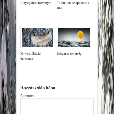
A nyugalom törvényei
Tudhattak az apostolok
írni?
Mi volt Gileád
Jellem és tehetség
balzsama?
Hozzászólás írása
Comment