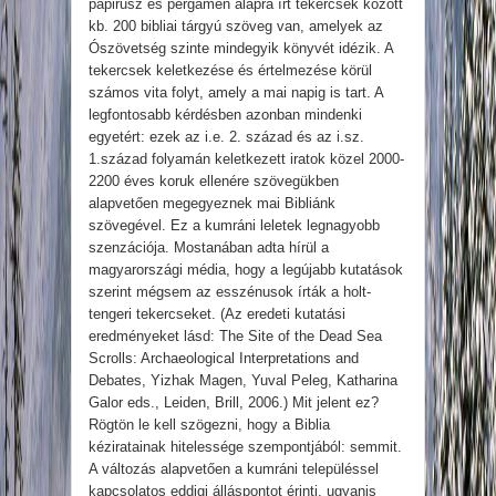
papirusz és pergamen alapra írt tekercsek között
kb. 200 bibliai tárgyú szöveg van, amelyek az
Ószövetség szinte mindegyik könyvét idézik. A
tekercsek keletkezése és értelmezése körül
számos vita folyt, amely a mai napig is tart. A
legfontosabb kérdésben azonban mindenki
egyetért: ezek az i.e. 2. század és az i.sz.
1.század folyamán keletkezett iratok közel 2000-
2200 éves koruk ellenére szövegükben
alapvetően megegyeznek mai Bibliánk
szövegével. Ez a kumráni leletek legnagyobb
szenzációja. Mostanában adta hírül a
magyarországi média, hogy a legújabb kutatások
szerint mégsem az esszénusok írták a holt-
tengeri tekercseket. (Az eredeti kutatási
eredményeket lásd: The Site of the Dead Sea
Scrolls: Archaeological Interpretations and
Debates, Yizhak Magen, Yuval Peleg, Katharina
Galor eds., Leiden, Brill, 2006.) Mit jelent ez?
Rögtön le kell szögezni, hogy a Biblia
kéziratainak hitelessége szempontjából: semmit.
A változás alapvetően a kumráni településsel
kapcsolatos eddigi álláspontot érinti, ugyanis