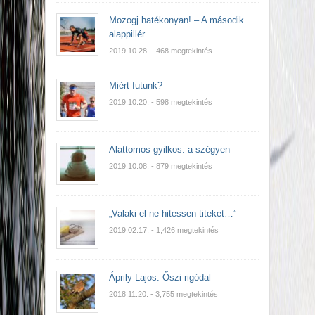
Mozogj hatékonyan! – A második
alappillér
2019.10.28.
- 468 megtekintés
Miért futunk?
2019.10.20.
- 598 megtekintés
Alattomos gyilkos: a szégyen
2019.10.08.
- 879 megtekintés
„Valaki el ne hitessen titeket…”
2019.02.17.
- 1,426 megtekintés
Áprily Lajos: Őszi rigódal
2018.11.20.
- 3,755 megtekintés