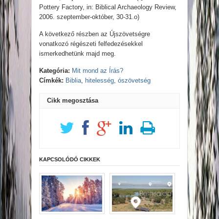
Pottery Factory, in: Biblical Archaeology Review,
2006. szeptember-október, 30-31.o)
A következő részben az Újszövetségre
vonatkozó régészeti felfedezésekkel
ismerkedhetünk majd meg.
Kategória:
Mit mond az Írás?
Címkék:
Biblia
,
hitelesség
,
ószövetség
Cikk megosztása
KAPCSOLÓDÓ CIKKEK