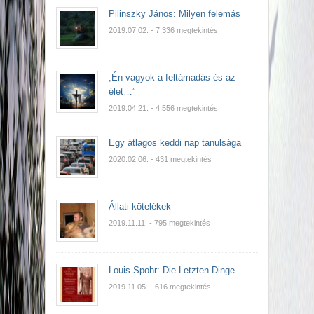
Pilinszky János: Milyen felemás
2019.07.02.
- 7,336 megtekintés
„Én vagyok a feltámadás és az
élet…”
2019.04.21.
- 4,556 megtekintés
Egy átlagos keddi nap tanulsága
2020.02.06.
- 431 megtekintés
Állati kötelékek
2019.11.11.
- 795 megtekintés
Louis Spohr: Die Letzten Dinge
2019.11.05.
- 616 megtekintés