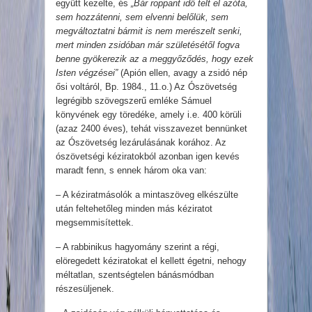
együtt kezelte, és
„Bár roppant idő telt el azóta,
sem hozzátenni, sem elvenni belőlük, sem
megváltoztatni bármit is nem merészelt senki,
mert minden zsidóban már születésétől fogva
benne gyökerezik az a meggyőződés, hogy ezek
Isten végzései”
(Apión ellen, avagy a zsidó nép
ősi voltáról, Bp. 1984., 11.o.) Az Ószövetség
legrégibb szövegszerű emléke Sámuel
könyvének egy töredéke, amely i.e. 400 körüli
(azaz 2400 éves), tehát visszavezet bennünket
az Ószövetség lezárulásának korához. Az
ószövetségi kéziratokból azonban igen kevés
maradt fenn, s ennek három oka van:
– A kéziratmásolók a mintaszöveg elkészülte
után feltehetőleg minden más kéziratot
megsemmisítettek.
– A rabbinikus hagyomány szerint a régi,
elöregedett kéziratokat el kellett égetni, nehogy
méltatlan, szentségtelen bánásmódban
részesüljenek.