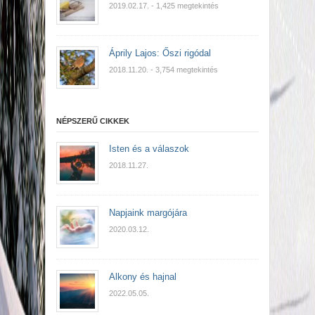
2019.02.17.
- 1,425 megtekintés
Áprily Lajos: Őszi rigódal
2018.11.20.
- 3,754 megtekintés
NÉPSZERŰ CIKKEK
Isten és a válaszok
2018.11.27.
Napjaink margójára
2020.03.12.
Alkony és hajnal
2022.05.05.