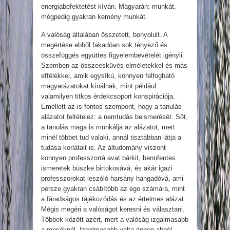
energiabefektetést kíván. Magyarán: munkát,
mégpedig gyakran kemény munkát.
A valóság általában összetett, bonyolult. A
megértése ebből fakadóan sok tényező és
összefüggés együttes figyelembevételét igényli.
Szemben az összeesküvés-elméletekkel és más
effélékkel, amik egysíkú, könnyen felfogható
magyarázatokat kínálnak, mint például
valamilyen titkos érdekcsoport konspirációja.
Emellett az is fontos szempont, hogy a tanulás
alázatot feltételez: a nemtudás beismerését. Sőt,
a tanulás maga is munkálja az alázatot, mert
minél többet tud valaki, annál tisztábban látja a
tudása korlátait is. Az áltudomány viszont
könnyen professzorrá avat bárkit, bennfentes
ismeretek büszke birtokosává, és akár igazi
professzorokat leszóló harsány hangadóvá, ami
persze gyakran csábítóbb az ego számára, mint
a fáradságos tájékozódás és az értelmes alázat.
Mégis megéri a valóságot keresni és választani.
Többek között azért, mert a valóság izgalmasabb
a meséknél. Izgalmasabb volta éppen abból