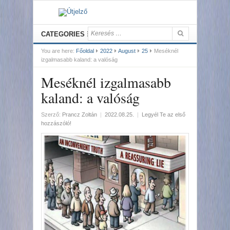
CATEGORIES
You are here:
Főoldal
2022
August
25
Meséknél
izgalmasabb kaland: a valóság
Meséknél izgalmasabb
kaland: a valóság
Szerző:
Prancz Zoltán
|
2022.08.25.
|
Legyél Te az első
hozzászóló!