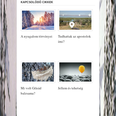
KAPCSOLÓDÓ CIKKEK
A nyugalom törvényei
Tudhattak az apostolok
írni?
Mi volt Gileád
Jellem és tehetség
balzsama?