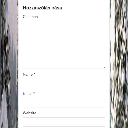
Hozzászólás írása
Comment
Name
*
Email
*
Website