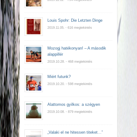
Louis Spohr: Die Letzten Dinge
2019.11.05.
- 616 megtekintés
Mozogj hatékonyan! – A második
alappillér
2019.10.28.
- 468 megtekintés
Miért futunk?
2019.10.20.
- 598 megtekintés
Alattomos gyilkos: a szégyen
2019.10.08.
- 879 megtekintés
„Valaki el ne hitessen titeket…”