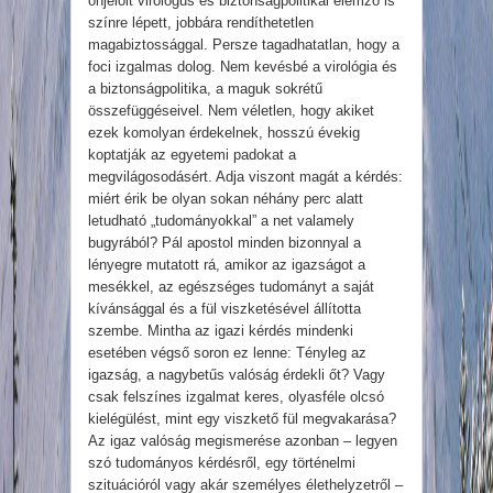
önjelölt virológus és biztonságpolitikai elemző is
színre lépett, jobbára rendíthetetlen
magabiztossággal. Persze tagadhatatlan, hogy a
foci izgalmas dolog. Nem kevésbé a virológia és
a biztonságpolitika, a maguk sokrétű
összefüggéseivel. Nem véletlen, hogy akiket
ezek komolyan érdekelnek, hosszú évekig
koptatják az egyetemi padokat a
megvilágosodásért. Adja viszont magát a kérdés:
miért érik be olyan sokan néhány perc alatt
letudható „tudományokkal” a net valamely
bugyrából? Pál apostol minden bizonnyal a
lényegre mutatott rá, amikor az igazságot a
mesékkel, az egészséges tudományt a saját
kívánsággal és a fül viszketésével állította
szembe. Mintha az igazi kérdés mindenki
esetében végső soron ez lenne: Tényleg az
igazság, a nagybetűs valóság érdekli őt? Vagy
csak felszínes izgalmat keres, olyasféle olcsó
kielégülést, mint egy viszkető fül megvakarása?
Az igaz valóság megismerése azonban – legyen
szó tudományos kérdésről, egy történelmi
szituációról vagy akár személyes élethelyzetről –