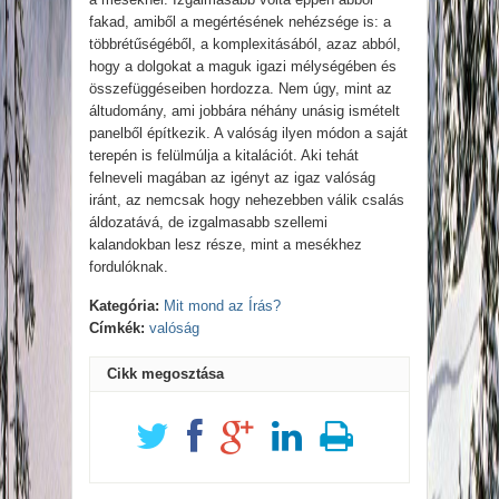
fakad, amiből a megértésének nehézsége is: a
többrétűségéből, a komplexitásából, azaz abból,
hogy a dolgokat a maguk igazi mélységében és
összefüggéseiben hordozza. Nem úgy, mint az
áltudomány, ami jobbára néhány unásig ismételt
panelből építkezik. A valóság ilyen módon a saját
terepén is felülmúlja a kitalációt. Aki tehát
felneveli magában az igényt az igaz valóság
iránt, az nemcsak hogy nehezebben válik csalás
áldozatává, de izgalmasabb szellemi
kalandokban lesz része, mint a mesékhez
fordulóknak.
Kategória:
Mit mond az Írás?
Címkék:
valóság
Cikk megosztása