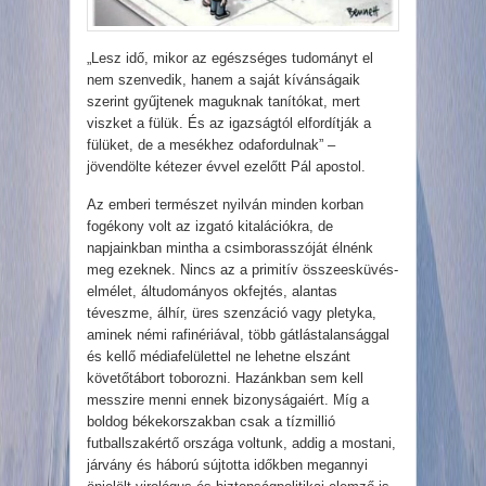
„Lesz idő, mikor az egészséges tudományt el
nem szenvedik, hanem a saját kívánságaik
szerint gyűjtenek maguknak tanítókat, mert
viszket a fülük. És az igazságtól elfordítják a
fülüket, de a mesékhez odafordulnak” –
jövendölte kétezer évvel ezelőtt Pál apostol.
Az emberi természet nyilván minden korban
fogékony volt az izgató kitalációkra, de
napjainkban mintha a csimborasszóját élnénk
meg ezeknek. Nincs az a primitív összeesküvés-
elmélet, áltudományos okfejtés, alantas
téveszme, álhír, üres szenzáció vagy pletyka,
aminek némi rafinériával, több gátlástalansággal
és kellő médiafelülettel ne lehetne elszánt
követőtábort toborozni. Hazánkban sem kell
messzire menni ennek bizonyságaiért. Míg a
boldog békekorszakban csak a tízmillió
futballszakértő országa voltunk, addig a mostani,
járvány és háború sújtotta időkben megannyi