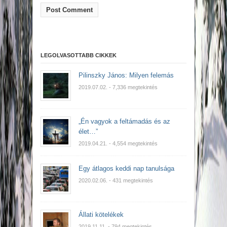
LEGOLVASOTTABB CIKKEK
Pilinszky János: Milyen felemás
2019.07.02.
- 7,336 megtekintés
„Én vagyok a feltámadás és az
élet…”
2019.04.21.
- 4,554 megtekintés
Egy átlagos keddi nap tanulsága
2020.02.06.
- 431 megtekintés
Állati kötelékek
2019.11.11.
- 794 megtekintés