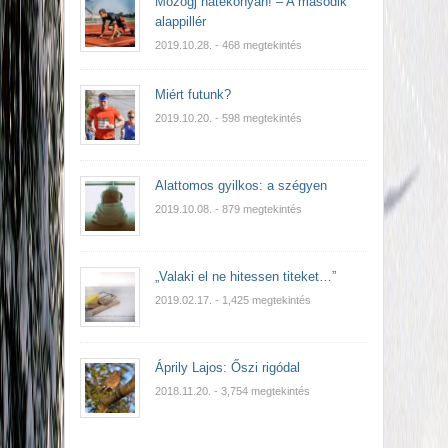
Mozogj hatékonyan! – A második
alappillér
2019.10.28.
- 468 megtekintés
Miért futunk?
2019.10.20.
- 598 megtekintés
Alattomos gyilkos: a szégyen
2019.10.08.
- 879 megtekintés
„Valaki el ne hitessen titeket…”
2019.02.17.
- 1,425 megtekintés
Áprily Lajos: Őszi rigódal
2018.11.20.
- 3,754 megtekintés