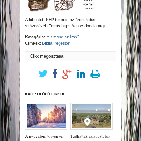
A kibontott KH2 tekercs az ároni-áldás
szövegével (Forrás:https://en.wikipedia.org)
Kategória:
Mit mond az Írás?
Címkék:
Biblia
,
régészet
Cikk megosztása
KAPCSOLÓDÓ CIKKEK
A nyugalom törvényei
Tudhattak az apostolok