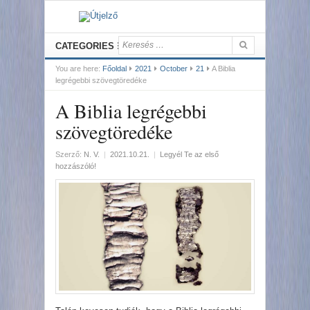
CATEGORIES
You are here:
Főoldal
2021
October
21
A Biblia
legrégebbi szövegtöredéke
A Biblia legrégebbi
szövegtöredéke
Szerző:
N. V.
|
2021.10.21.
|
Legyél Te az első
hozzászóló!