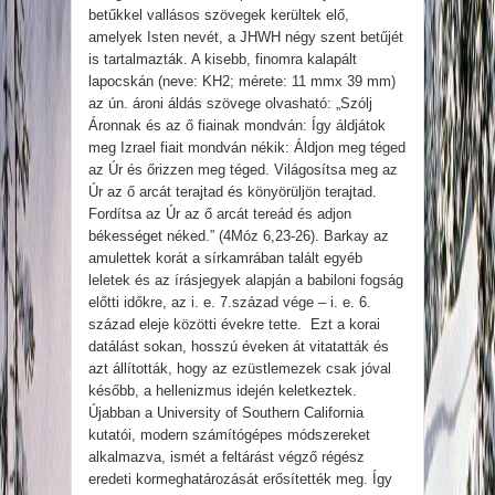
betűkkel vallásos szövegek kerültek elő,
amelyek Isten nevét, a JHWH négy szent betűjét
is tartalmazták. A kisebb, finomra kalapált
lapocskán (neve: KH2; mérete: 11 mmx 39 mm)
az ún. ároni áldás szövege olvasható: „Szólj
Áronnak és az ő fiainak mondván: Így áldjátok
meg Izrael fiait mondván nékik: Áldjon meg téged
az Úr és őrizzen meg téged. Világosítsa meg az
Úr az ő arcát terajtad és könyörüljön terajtad.
Fordítsa az Úr az ő arcát tereád és adjon
békességet néked.” (4Móz 6,23-26). Barkay az
amulettek korát a sírkamrában talált egyéb
leletek és az írásjegyek alapján a babiloni fogság
előtti időkre, az i. e. 7.század vége – i. e. 6.
század eleje közötti évekre tette. Ezt a korai
datálást sokan, hosszú éveken át vitatatták és
azt állították, hogy az ezüstlemezek csak jóval
később, a hellenizmus idején keletkeztek.
Újabban a University of Southern California
kutatói, modern számítógépes módszereket
alkalmazva, ismét a feltárást végző régész
eredeti kormeghatározását erősítették meg. Így