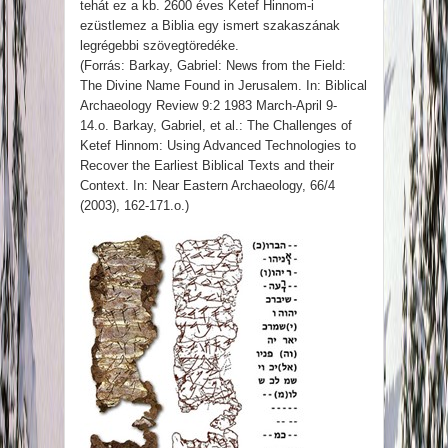
tehát ez a kb. 2600 éves Ketef Hinnom-i
ezüstlemez a Biblia egy ismert szakaszának
legrégebbi szövegtöredéke.
(Forrás: Barkay, Gabriel: News from the Field:
The Divine Name Found in Jerusalem. In: Biblical
Archaeology Review 9:2 1983 March-April 9-
14.o. Barkay, Gabriel, et al.: The Challenges of
Ketef Hinnom: Using Advanced Technologies to
Recover the Earliest Biblical Texts and their
Context. In: Near Eastern Archaeology, 66/4
(2003), 162-171.o.)