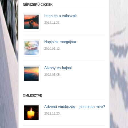
NÉPSZERŰ CIKKEK
Isten és a válaszok
2018.11.27.
Napjaink margójára
2020.03.12.
Alkony és hajnal
2022.05.05.
ÖMLESZTVE
Adventi várakozás – pontosan mire?
2021.12.23.