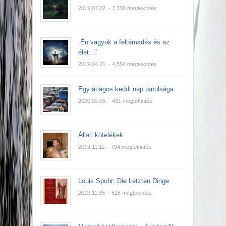
2019.07.02.
- 7,336 megtekintés
„Én vagyok a feltámadás és az
élet…”
2019.04.21.
- 4,554 megtekintés
Egy átlagos keddi nap tanulsága
2020.02.06.
- 431 megtekintés
Állati kötelékek
2019.11.11.
- 794 megtekintés
Louis Spohr: Die Letzten Dinge
2019.11.05.
- 616 megtekintés