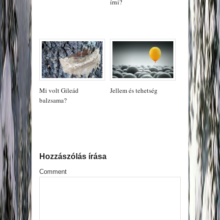
írni?
Mi volt Gileád
Jellem és tehetség
balzsama?
Hozzászólás írása
Comment