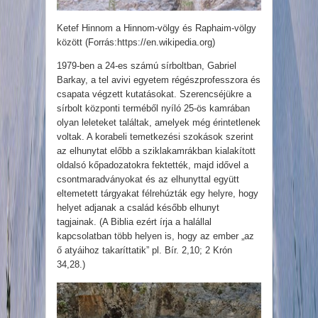
Ketef Hinnom a Hinnom-völgy és Raphaim-völgy
között (Forrás:https://en.wikipedia.org)
1979-ben a 24-es számú sírboltban, Gabriel
Barkay, a tel avivi egyetem régészprofesszora és
csapata végzett kutatásokat. Szerencséjükre a
sírbolt központi terméből nyíló 25-ös kamrában
olyan leleteket találtak, amelyek még érintetlenek
voltak. A korabeli temetkezési szokások szerint
az elhunytat előbb a sziklakamrákban kialakított
oldalsó kőpadozatokra fektették, majd idővel a
csontmaradványokat és az elhunyttal együtt
eltemetett tárgyakat félrehúzták egy helyre, hogy
helyet adjanak a család később elhunyt
tagjainak. (A Biblia ezért írja a halállal
kapcsolatban több helyen is, hogy az ember „az
ő atyáihoz takaríttatik” pl. Bír. 2,10; 2 Krón
34,28.)