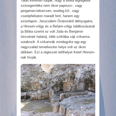
Talán kevesen tudják, hogy a Biblia legrégebbi
szövegemléke nem ókori papirusz-, vagy
pergamen-tekercsen, esetleg kő-, vagy
cserépfeliraton maradt fent, hanem egy
ezüstlapon. Jeruzsálem Óvárosától délnyugatra,
a Hinnom-völgy és a Refaim-völgy találkozásánál
(a Biblia szerint ez volt Júda és Benjámin
törzsének határa), több sziklába vájt sírkamra
sorakozik. A sírkamrák mindegyike egy-egy
nagycsalád temetkezési helye volt az ókori
időkben. Ezt a régészeti lelőhelyet Ketef Hinnom-
nak hívják.