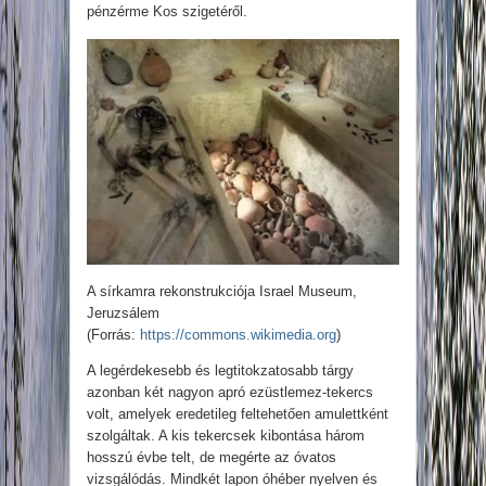
pénzérme Kos szigetéről.
A sírkamra rekonstrukciója Israel Museum,
Jeruzsálem
(Forrás:
https://commons.wikimedia.org
)
A legérdekesebb és legtitokzatosabb tárgy
azonban két nagyon apró ezüstlemez-tekercs
volt, amelyek eredetileg feltehetően amulettként
szolgáltak. A kis tekercsek kibontása három
hosszú évbe telt, de megérte az óvatos
vizsgálódás. Mindkét lapon óhéber nyelven és