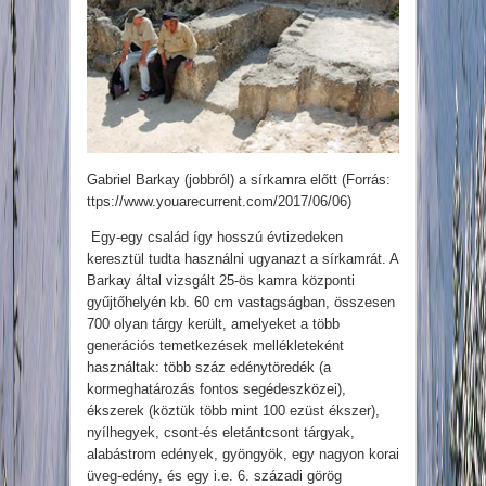
Gabriel Barkay (jobbról) a sírkamra előtt (Forrás:
ttps://www.youarecurrent.com/2017/06/06)
Egy-egy család így hosszú évtizedeken
keresztül tudta használni ugyanazt a sírkamrát. A
Barkay által vizsgált 25-ös kamra központi
gyűjtőhelyén kb. 60 cm vastagságban, összesen
700 olyan tárgy került, amelyeket a több
generációs temetkezések mellékleteként
használtak: több száz edénytöredék (a
kormeghatározás fontos segédeszközei),
ékszerek (köztük több mint 100 ezüst ékszer),
nyílhegyek, csont-és eletántcsont tárgyak,
alabástrom edények, gyöngyök, egy nagyon korai
üveg-edény, és egy i.e. 6. századi görög