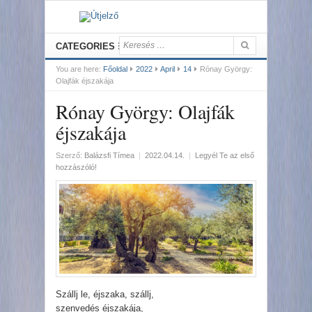
CATEGORIES
You are here:
Főoldal
2022
April
14
Rónay György:
Olajfák éjszakája
Rónay György: Olajfák
éjszakája
Szerző:
Balázsfi Tímea
|
2022.04.14.
|
Legyél Te az első
hozzászóló!
Szállj le, éjszaka, szállj,
szenvedés éjszakája,