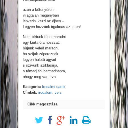
azon a kőtenyéren –
világtalan magányban
lépkedni kezd az éjben –
Legyen hozzánk irgalmas az Isten!
Nem bírtunk fönn maradni
egy kurta óra hosszat:
bírjunk veled maradni,
ha szíjak záporoznak.
legyen halotti ágyad
s szívünk sziklasírja,
s támadj föl harmadnapra,
ahogy meg van írva.
Kategória:
Irodalmi sarok
Címkék:
irodalom
,
vers
Cikk megosztása