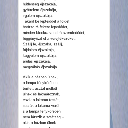
hűtlenség éjszakája,
gyötrelem éjszakája,
irgalom éjszakája.
Takard be lépteiddel a földet,
borítsd rá fekete lepedődet,
minden kínokra vond rá szemfedődet,
függönyözd el a verejtékezőket.
Szállj le, éjszaka, szállj,
fájdalom éjszakája,
kegyelem éjszakája,
árulás éjszakája,
megváltás éjszakája.
Akik a házban ülnek,
a lámpa fénykörében,
terített asztal mellett
ülnek és lakmároznak,
eszik a lakoma testét,
isszák a lakoma vérét,
s a lámpa fénykörében
nem látszik a sötétség –
akik a házban ülnek