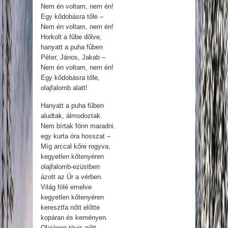
Nem én voltam, nem én!
Egy kődobásra tőle –
Nem én voltam, nem én!
Horkolt a fűbe dőlve,
hanyatt a puha fűben
Péter, János, Jakab –
Nem én voltam, nem én!
Egy kődobásra tőle,
olajfalomb alatt!
Hanyatt a puha fűben
aludtak, álmodoztak.
Nem bírtak fönn maradni.
egy kurta óra hosszat –
Míg arccal kőre rogyva,
kegyetlen kőtenyéren
olajfalomb-ezüstben
ázott az Úr a vérben.
Világ fölé emelve
kegyetlen kőtenyéren
keresztfa nőtt előtte
kopáran és keményen.
Olajágon tövis nőtt