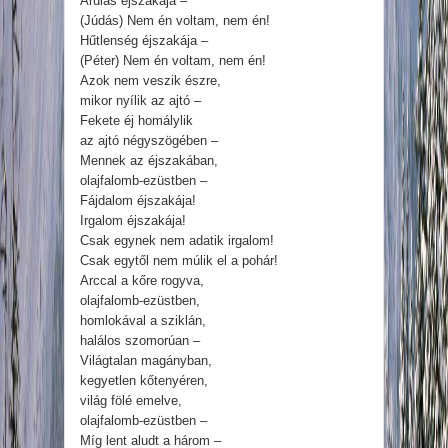
Árulás éjszakája –
(Júdás) Nem én voltam, nem én!
Hűtlenség éjszakája –
(Péter) Nem én voltam, nem én!
Azok nem veszik észre,
mikor nyílik az ajtó –
Fekete éj homálylik
az ajtó négyszögében –
Mennek az éjszakában,
olajfalomb-ezüstben –
Fájdalom éjszakája!
Irgalom éjszakája!
Csak egynek nem adatik irgalom!
Csak egytől nem múlik el a pohár!
Arccal a kőre rogyva,
olajfalomb-ezüstben,
homlokával a sziklán,
halálos szomorúan –
Világtalan magányban,
kegyetlen kőtenyéren,
világ fölé emelve,
olajfalomb-ezüstben –
Míg lent aludt a három –