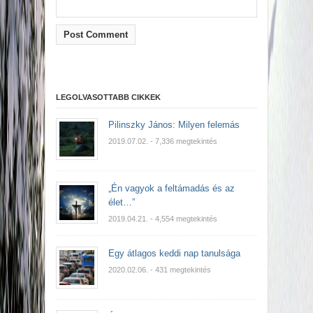
LEGOLVASOTTABB CIKKEK
Pilinszky János: Milyen felemás
2019.07.02.
- 7,336 megtekintés
„Én vagyok a feltámadás és az
élet…”
2019.04.21.
- 4,554 megtekintés
Egy átlagos keddi nap tanulsága
2020.02.06.
- 431 megtekintés