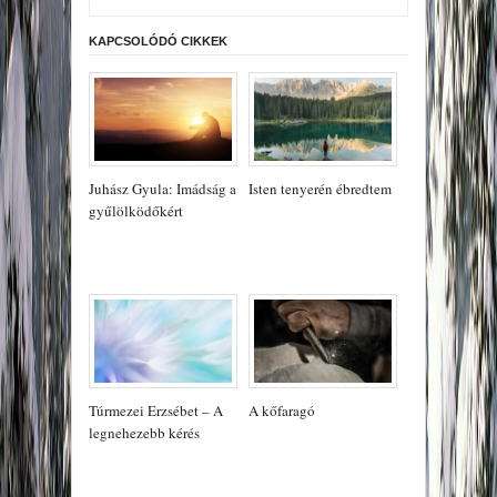
KAPCSOLÓDÓ CIKKEK
Juhász Gyula: Imádság a
Isten tenyerén ébredtem
gyűlölködőkért
Túrmezei Erzsébet – A
A kőfaragó
legnehezebb kérés