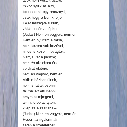
azok nem veszik észre,
mikor nyílik az ajtó,
éppen csak egy arasznyit,
csak hogy a Bűn kiférjen.
Fejét leszegve surran,
vállát behúzva lépked –
(Júdás) Nem én vagyok, nem én!
Nem én nyúltam a tálba,
nem kezem volt kezével,
nincs is kezem, levágták:
hiánya vár a pénzre;
nem én alkudtam érte,
vérdíjat életére:
nem én vagyok, nem én!
Akik a házban ülnek,
nem is látják osonni,
fal mellett elsuhanni,
árnyékát rejtegetni,
amint kilép az ajtón,
kilép az éjszakába –
(Júdás) Nem én vagyok, nem én!
Résén az irgalomnak,
zárán a szeretetnek,