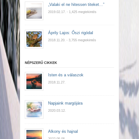
„Valaki el ne hitessen titeket…”
2019.02.17.
- 1,425 megtekintés
Áprily Lajos: Őszi rigódal
2018.11.20.
- 3,755 megtekintés
NÉPSZERŰ CIKKEK
Isten és a válaszok
2018.11.27.
Napjaink margójára
2020.03.12.
Alkony és hajnal
2022.05.05.