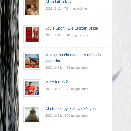
Állati kötelékek
2019.11.11.
- 794 megtekintés
Louis Spohr: Die Letzten Dinge
2019.11.05.
- 616 megtekintés
Mozogj hatékonyan! – A második
alappillér
2019.10.28.
- 468 megtekintés
Miért futunk?
2019.10.20.
- 598 megtekintés
Alattomos gyilkos: a szégyen
2019.10.08.
- 879 megtekintés