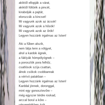
akiktől ellopják a várat,
akiktől föltörik a pincét,
kirabolják a pajtát,
elorozzák a kincset!
Mi vagyunk azok az ácsok!
Mi vagyunk azok a hősök!
Mi vagyunk azok az őrök!
Legyen hozzánk irgalmas az Isten!
Aki a fűben alszik,
nem látja lenn a völgyet,
ahol a kardok égnek,
a fáklyák hömpölyögnek –
a poroszlók pora felhőz,
csatlósok szíja csattan,
álnok csókok csobbannak
a vérívó patakban –
Legyen hozzánk irgalmas az Isten!
Karddal jönnek, doronggal,
mint egy gonosztevőre –
még egyszer térdre roskad,
arccal borul a kőre –
vérverejtékben ázik