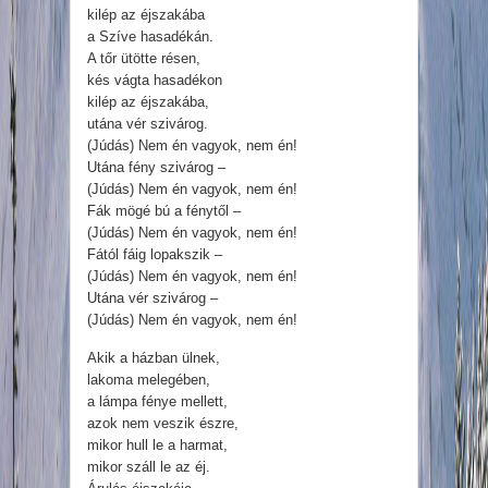
kilép az éjszakába
a Szíve hasadékán.
A tőr ütötte résen,
kés vágta hasadékon
kilép az éjszakába,
utána vér szivárog.
(Júdás) Nem én vagyok, nem én!
Utána fény szivárog –
(Júdás) Nem én vagyok, nem én!
Fák mögé bú a fénytől –
(Júdás) Nem én vagyok, nem én!
Fától fáig lopakszik –
(Júdás) Nem én vagyok, nem én!
Utána vér szivárog –
(Júdás) Nem én vagyok, nem én!
Akik a házban ülnek,
lakoma melegében,
a lámpa fénye mellett,
azok nem veszik észre,
mikor hull le a harmat,
mikor száll le az éj.