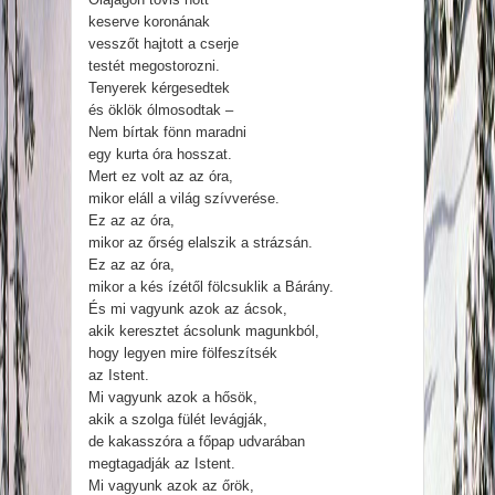
keserve koronának
vesszőt hajtott a cserje
testét megostorozni.
Tenyerek kérgesedtek
és öklök ólmosodtak –
Nem bírtak fönn maradni
egy kurta óra hosszat.
Mert ez volt az az óra,
mikor eláll a világ szívverése.
Ez az az óra,
mikor az őrség elalszik a strázsán.
Ez az az óra,
mikor a kés ízétől fölcsuklik a Bárány.
És mi vagyunk azok az ácsok,
akik keresztet ácsolunk magunkból,
hogy legyen mire fölfeszítsék
az Istent.
Mi vagyunk azok a hősök,
akik a szolga fülét levágják,
de kakasszóra a főpap udvarában
megtagadják az Istent.
Mi vagyunk azok az őrök,