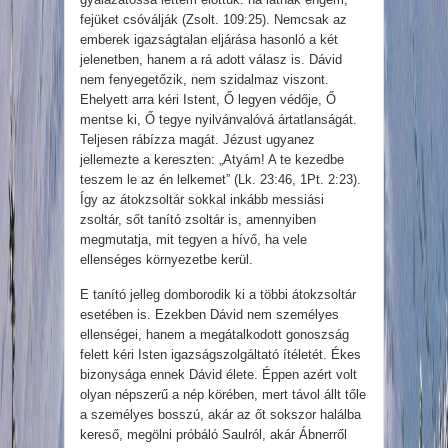
fejüket csóválják (Zsolt. 109:25). Nemcsak az
emberek igazságtalan eljárása hasonló a két
jelenetben, hanem a rá adott válasz is. Dávid
nem fenyegetőzik, nem szidalmaz viszont.
Ehelyett arra kéri Istent, Ő legyen védője, Ő
mentse ki, Ő tegye nyilvánvalóvá ártatlanságát.
Teljesen rábízza magát. Jézust ugyanez
jellemezte a kereszten: „Atyám! A te kezedbe
teszem le az én lelkemet” (Lk. 23:46, 1Pt. 2:23).
Így az átokzsoltár sokkal inkább messiási
zsoltár, sőt tanító zsoltár is, amennyiben
megmutatja, mit tegyen a hívő, ha vele
ellenséges környezetbe kerül.
E tanító jelleg domborodik ki a többi átokzsoltár
esetében is. Ezekben Dávid nem személyes
ellenségei, hanem a megátalkodott gonoszság
felett kéri Isten igazságszolgáltató ítéletét. Ékes
bizonysága ennek Dávid élete. Éppen azért volt
olyan népszerű a nép körében, mert távol állt tőle
a személyes bosszú, akár az őt sokszor halálba
kereső, megölni próbáló Saulról, akár Ábnerről