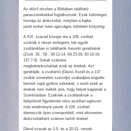
Az előző részben a Bibliában található
panaszénekekkel foglalkoztunk. Ezek különleges
formája az átokzsoltár, melyben a bajba
jutott ember Isten igazságos ítéletéért könyörög.
A XIX. század közepe óta a 109. zsoltárt
szokták e néven emlegetni, bár egyéb
zsoltárokban is találhatók hasonló gondolatok
(Zsolt. 35., 58., 59:12-14, 69:23-29, 83:10-19,
137:7-9). Sokak számára
megbotránkoztatóak ezek az énekek. Azt
gondolják, a zsoltáríró (Dávid, Aszáf és a 137.
zsoltár ismeretlen szerzője) szabadjára engedte
bennük saját gyilkos indulatait, s ezért ezek az
énekek nem méltók arra, hogy helyet kapjanak a
Szentírásban. Ezeknek a zsoltároknak a
felépítését figyelembe véve azonban egészen
más eredményre jutunk. A 109. zsoltárt
elemezzük ilyen szempontból, mint elismerten
átokzsoltárként számon tartott éneket.
Dávid szavait az 1-5. és a 20-31. versek