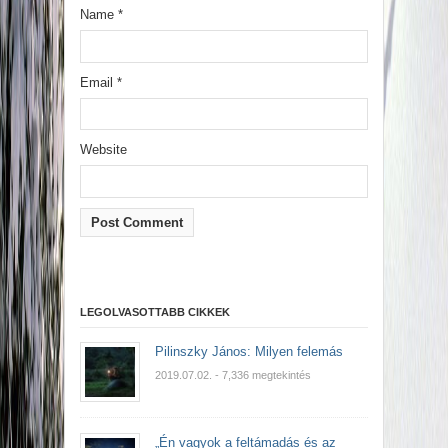
Name
*
Email
*
Website
LEGOLVASOTTABB CIKKEK
Pilinszky János: Milyen felemás
2019.07.02.
- 7,336 megtekintés
„Én vagyok a feltámadás és az