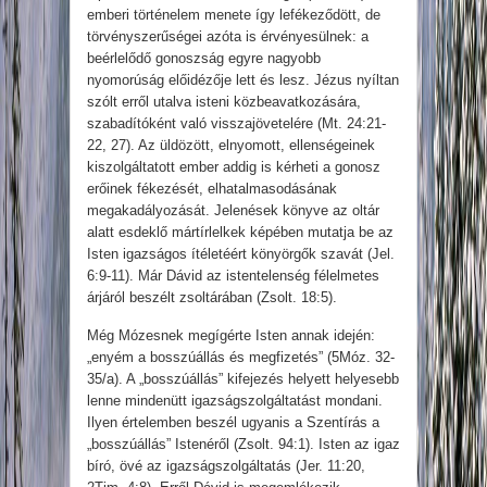
emberi történelem menete így lefékeződött, de
törvényszerűségei azóta is érvényesülnek: a
beérlelődő gonoszság egyre nagyobb
nyomorúság előidézője lett és lesz. Jézus nyíltan
szólt erről utalva isteni közbeavatkozására,
szabadítóként való visszajövetelére (Mt. 24:21-
22, 27). Az üldözött, elnyomott, ellenségeinek
kiszolgáltatott ember addig is kérheti a gonosz
erőinek fékezését, elhatalmasodásának
megakadályozását. Jelenések könyve az oltár
alatt esdeklő mártírlelkek képében mutatja be az
Isten igazságos ítéletéért könyörgők szavát (Jel.
6:9-11). Már Dávid az istentelenség félelmetes
árjáról beszélt zsoltárában (Zsolt. 18:5).
Még Mózesnek megígérte Isten annak idején:
„enyém a bosszúállás és megfizetés” (5Móz. 32-
35/a). A „bosszúállás” kifejezés helyett helyesebb
lenne mindenütt igazságszolgáltatást mondani.
Ilyen értelemben beszél ugyanis a Szentírás a
„bosszúállás” Istenéről (Zsolt. 94:1). Isten az igaz
bíró, övé az igazságszolgáltatás (Jer. 11:20,