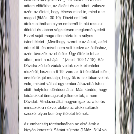
adtam előtökbe, az áldást és az átkot: válaszd
azért az életet, hogy élhess mind te, mind a te
magod (5Móz. 30:19). Dávid említett
átokzsoltárában olyan emberről ír, aki rosszul
döntött és abban végzetesen megkeményedett.
Ezzel saját maga ellen hívta ki a súlyos
istenítéletet: „Mivelhogy szerette az átkot, azért
érte el őt: és mivel nem volt kedve az áldáshoz,
azért távozék az el őtőle. Úgy öltözte fel az
átkot, mint a ruháját…” (Zsolt. 109:17-18). Bár
Dávidra zúduló vádak voltak ezek ellenfelei
részéről, hiszen a 6-19. vers az ő ítéletüket idézi,
érvelésük jól mutatja, hogy ők is tisztában voltak
vele, miként válhat egy ember átkozottá Isten
előtt: helytelen döntései által. Más kérdés, hogy
leírásukkal önmagukat jellemezték, s nem
Dávidot. Mindazonáltal nagyon igaz ez a leírás
mindazokra nézve, akikre az átokzsoltárok
szerzői olyan kemény ítéletet kérnek.
Az emberiség történelmében az első átok a
kígyón keresztül Sátánt sújtotta (1Móz. 3:14 vö.