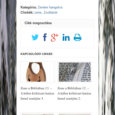
Kategória:
Zenére hangolva
Címkék:
zene
,
Zsoltárok
Cikk megosztása
KAPCSOLÓDÓ CIKKEK
Zene a Bibliában 13. –
Zene a Bibliában 12. –
A héber költészet hatása
A héber költészet hatása
Izrael zenéjére 3.
Izrael zenéjére 2.