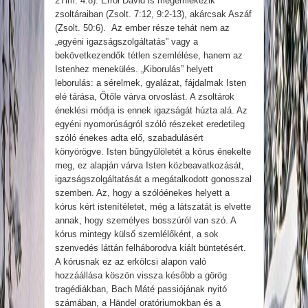
2Tim. 4:8). Erről Dávid is megemlékezik
zsoltáraiban (Zsolt. 7:12, 9:2-13), akárcsak Aszáf
(Zsolt. 50:6). Az ember része tehát nem az
„egyéni igazságszolgáltatás” vagy a
bekövetkezendők tétlen szemlélése, hanem az
Istenhez menekülés. „Kiborulás” helyett
leborulás: a sérelmek, gyalázat, fájdalmak Isten
elé tárása, Őtőle várva orvoslást. A zsoltárok
éneklési módja is ennek igazságát húzta alá. Az
egyéni nyomorúságról szóló részeket eredetileg
szóló énekes adta elő, szabadulásért
könyörögve. Isten bűngyűlöletét a kórus énekelte
meg, ez alapján várva Isten közbeavatkozását,
igazságszolgáltatását a megátalkodott gonosszal
szemben. Az, hogy a szólóénekes helyett a
kórus kért istenítéletet, még a látszatát is elvette
annak, hogy személyes bosszúról van szó. A
kórus mintegy külső szemlélőként, a sok
szenvedés láttán felháborodva kiált büntetésért.
A kórusnak ez az erkölcsi alapon való
hozzáállása köszön vissza később a görög
tragédiákban, Bach Máté passiójának nyitó
számában, a Händel oratóriumokban és a