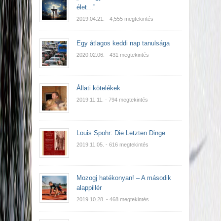
élet…”
2019.04.21.
- 4,555 megtekintés
Egy átlagos keddi nap tanulsága
2020.02.06.
- 431 megtekintés
Állati kötelékek
2019.11.11.
- 794 megtekintés
Louis Spohr: Die Letzten Dinge
2019.11.05.
- 616 megtekintés
Mozogj hatékonyan! – A második
alappillér
2019.10.28.
- 468 megtekintés