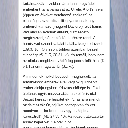
tartalmazzák. Ezekben ártatlanul megvádolt
emberként tárja panaszát az Úr elé. A 6-19. vers
(éppen az átkokat tartalmazó szakasz) az
ellenség szavait idézi. Itt ugyanis csak egy
emberről van szó (magáról Dávidról), akit hamis
vád alapján akarnak elítélni, tisztségétől
megfosztani, sőt családját is tönkre tenni. A
hamis vád szerint valakit halálba kergetett (Zsolt.
109:3, 16). Ő viszont többes számban beszél
ellenségeiről (1-5, 20-31. v.), és reméli, hogy nem
az általuk megbízott vádló fog jobbja felől állni (6.
v.), hanem maga az Úr (31. v.).
A minden ok nélkül bevádolt, meghurcolt, az
ármánykodó emberek által végsőkig üldözött
ember alakja egyben Krisztus előképe is. Földi
életének egyik mozzanatára a zsoltár is utal.
Jézust keresztre feszítették, “…az arra menők
szidalmazták Őt, fejüket hajtogatván és ezt
mondván: …ha Isten fia vagy, szállj le a
keresztről!” (Mt. 27:39-40). Az idézett átokzsoltár
ennek képét vetíti előre: “Sőt
gyalázatossá lettem előttük: ha látnak engem,