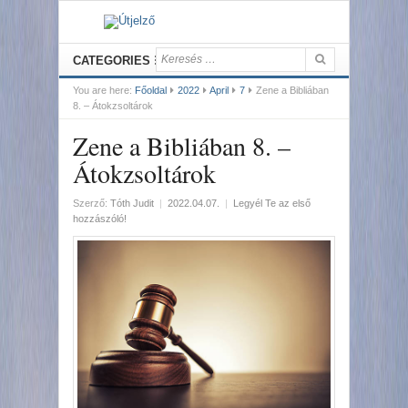
CATEGORIES
You are here:
Főoldal
2022
April
7
Zene a Bibliában
8. – Átokzsoltárok
Zene a Bibliában 8. –
Átokzsoltárok
Szerző:
Tóth Judit
|
2022.04.07.
|
Legyél Te az első
hozzászóló!