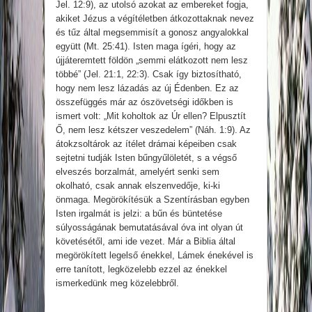
Jel. 12:9), az utolsó azokat az embereket fogja,
akiket Jézus a végítéletben átkozottaknak nevez
és tűz által megsemmisít a gonosz angyalokkal
együtt (Mt. 25:41). Isten maga ígéri, hogy az
újjáteremtett földön „semmi elátkozott nem lesz
többé” (Jel. 21:1, 22:3). Csak így biztosítható,
hogy nem lesz lázadás az új Édenben. Ez az
összefüggés már az ószövetségi időkben is
ismert volt: „Mit koholtok az Úr ellen? Elpusztít
Ő, nem lesz kétszer veszedelem” (Náh. 1:9). Az
átokzsoltárok az ítélet drámai képeiben csak
sejtetni tudják Isten bűngyűlöletét, s a végső
elveszés borzalmát, amelyért senki sem
okolható, csak annak elszenvedője, ki-ki
önmaga. Megörökítésük a Szentírásban egyben
Isten irgalmát is jelzi: a bűn és büntetése
súlyosságának bemutatásával óva int olyan út
követésétől, ami ide vezet. Már a Biblia által
megörökített legelső énekkel, Lámek énekével is
erre tanított, legközelebb ezzel az énekkel
ismerkedünk meg közelebbről.
Ativador Windows 8, 8.1