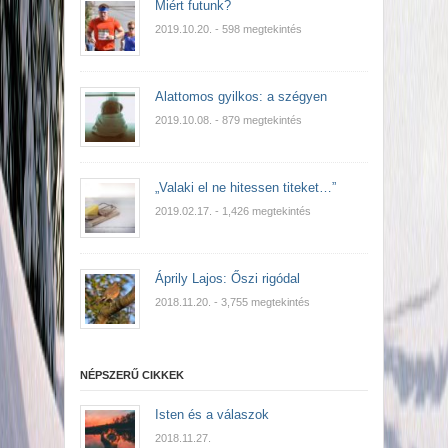
Miért futunk?
2019.10.20.
- 598 megtekintés
Alattomos gyilkos: a szégyen
2019.10.08.
- 879 megtekintés
„Valaki el ne hitessen titeket…”
2019.02.17.
- 1,426 megtekintés
Áprily Lajos: Őszi rigódal
2018.11.20.
- 3,755 megtekintés
NÉPSZERŰ CIKKEK
Isten és a válaszok
2018.11.27.