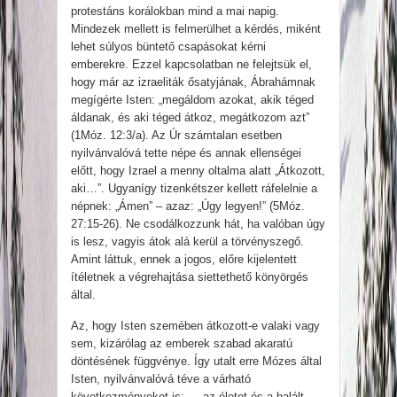
protestáns korálokban mind a mai napig.
Mindezek mellett is felmerülhet a kérdés, miként
lehet súlyos büntető csapásokat kérni
emberekre. Ezzel kapcsolatban ne felejtsük el,
hogy már az izraeliták ősatyjának, Ábrahámnak
megígérte Isten: „megáldom azokat, akik téged
áldanak, és aki téged átkoz, megátkozom azt”
(1Móz. 12:3/a). Az Úr számtalan esetben
nyilvánvalóvá tette népe és annak ellenségei
előtt, hogy Izrael a menny oltalma alatt „Átkozott,
aki…”. Ugyanígy tizenkétszer kellett ráfelelnie a
népnek: „Ámen” – azaz: „Úgy legyen!” (5Móz.
27:15-26). Ne csodálkozzunk hát, ha valóban úgy
is lesz, vagyis átok alá kerül a törvényszegő.
Amint láttuk, ennek a jogos, előre kijelentett
ítéletnek a végrehajtása siettethető könyörgés
által.
Az, hogy Isten szemében átkozott-e valaki vagy
sem, kizárólag az emberek szabad akaratú
döntésének függvénye. Így utalt erre Mózes által
Isten, nyilvánvalóvá téve a várható
következményeket is: „…az életet és a halált