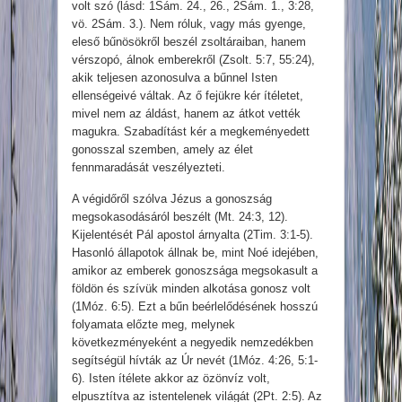
volt szó (lásd: 1Sám. 24., 26., 2Sám. 1., 3:28,
vö. 2Sám. 3.). Nem róluk, vagy más gyenge,
eleső bűnösökről beszél zsoltáraiban, hanem
vérszopó, álnok emberekről (Zsolt. 5:7, 55:24),
akik teljesen azonosulva a bűnnel Isten
ellenségeivé váltak. Az ő fejükre kér ítéletet,
mivel nem az áldást, hanem az átkot vették
magukra. Szabadítást kér a megkeményedett
gonosszal szemben, amely az élet
fennmaradását veszélyezteti.
A végidőről szólva Jézus a gonoszság
megsokasodásáról beszélt (Mt. 24:3, 12).
Kijelentését Pál apostol árnyalta (2Tim. 3:1-5).
Hasonló állapotok állnak be, mint Noé idejében,
amikor az emberek gonoszsága megsokasult a
földön és szívük minden alkotása gonosz volt
(1Móz. 6:5). Ezt a bűn beérlelődésének hosszú
folyamata előzte meg, melynek
következményeként a negyedik nemzedékben
segítségül hívták az Úr nevét (1Móz. 4:26, 5:1-
6). Isten ítélete akkor az özönvíz volt,
elpusztítva az istentelenek világát (2Pt. 2:5). Az