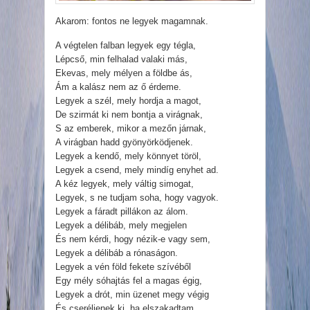
Akarom: fontos ne legyek magamnak.
A végtelen falban legyek egy tégla,
Lépcső, min felhalad valaki más,
Ekevas, mely mélyen a földbe ás,
Ám a kalász nem az ő érdeme.
Legyek a szél, mely hordja a magot,
De szirmát ki nem bontja a virágnak,
S az emberek, mikor a mezőn járnak,
A virágban hadd gyönyörködjenek.
Legyek a kendő, mely könnyet töröl,
Legyek a csend, mely mindíg enyhet ad.
A kéz legyek, mely váltig simogat,
Legyek, s ne tudjam soha, hogy vagyok.
Legyek a fáradt pillákon az álom.
Legyek a délibáb, mely megjelen
És nem kérdi, hogy nézik-e vagy sem,
Legyek a délibáb a rónaságon.
Legyek a vén föld fekete szívéből
Egy mély sóhajtás fel a magas égig,
Legyek a drót, min üzenet megy végig
És cseréljenek ki, ha elszakadtam.