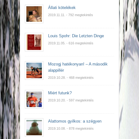
Állati kötelékek
2019.11.11.
- 792 megtekintés
Louis Spohr: Die Letzten Dinge
2019.11.05.
- 616 megtekintés
Mozogj hatékonyan! – A második
alappillér
2019.10.28.
- 468 megtekintés
Miért futunk?
2019.10.20.
- 597 megtekintés
Alattomos gyilkos: a szégyen
2019.10.08.
- 878 megtekintés