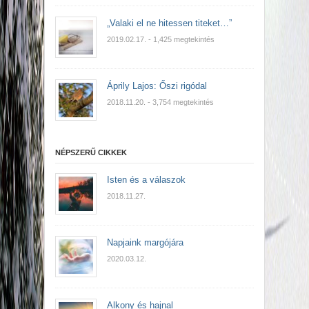
„Valaki el ne hitessen titeket…”
2019.02.17.
- 1,425 megtekintés
Áprily Lajos: Őszi rigódal
2018.11.20.
- 3,754 megtekintés
NÉPSZERŰ CIKKEK
Isten és a válaszok
2018.11.27.
Napjaink margójára
2020.03.12.
Alkony és hajnal