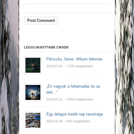
LEGOLVASOTTABB CIKKEK
Pilinszky János: Milyen felemás
2019.07.02.
- 7,335 megtekintés
„Én vagyok a feltámadás és az
élet…”
2019.04.21.
- 4,554 megtekintés
Egy átlagos keddi nap tanulsága
2020.02.06.
- 430 megtekintés