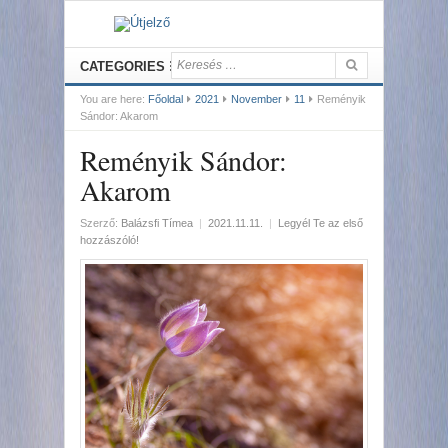
CATEGORIES
You are here:
Főoldal
2021
November
11
Reményik
Sándor: Akarom
Reményik Sándor:
Akarom
Szerző:
Balázsfi Tímea
|
2021.11.11.
|
Legyél Te az első
hozzászóló!