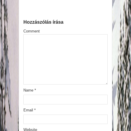
Hozzászólás írása
Comment
Name
*
Email
*
Website