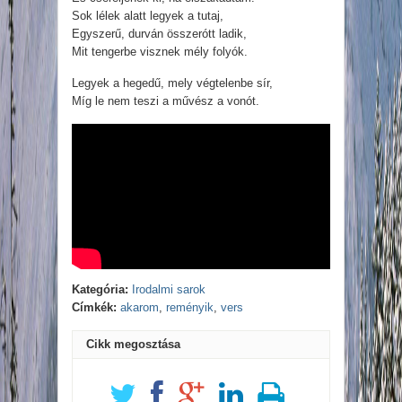
Sok lélek alatt legyek a tutaj,
Egyszerű, durván összerótt ladik,
Mit tengerbe visznek mély folyók.
Legyek a hegedű, mely végtelenbe sír,
Míg le nem teszi a művész a vonót.
Kategória:
Irodalmi sarok
Címkék:
akarom
,
reményik
,
vers
Cikk megosztása