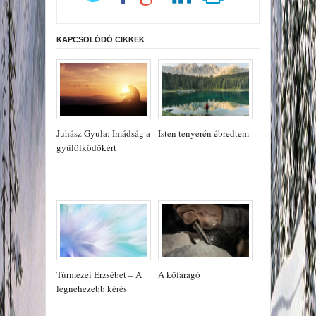
KAPCSOLÓDÓ CIKKEK
Juhász Gyula: Imádság a
Isten tenyerén ébredtem
gyűlölködőkért
Túrmezei Erzsébet – A
A kőfaragó
legnehezebb kérés