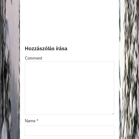
Hozzászólás írása
Comment
Name
*