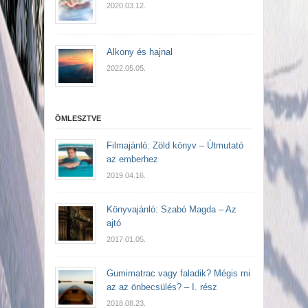
2020.03.12.
Alkony és hajnal
2022.05.05.
ÖMLESZTVE
Filmajánló: Zöld könyv – Útmutató
az emberhez
2019.04.16.
Könyvajánló: Szabó Magda – Az
ajtó
2017.01.05.
Gumimatrac vagy faladik? Mégis mi
az az önbecsülés? – I. rész
2018.08.23.