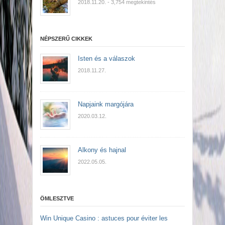
2018.11.20.
- 3,754 megtekintés
NÉPSZERŰ CIKKEK
Isten és a válaszok
2018.11.27.
Napjaink margójára
2020.03.12.
Alkony és hajnal
2022.05.05.
ÖMLESZTVE
Win Unique Casino : astuces pour éviter les