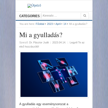
CATEGORIES
You are here:
Főoldal
2023
April
14
Mi a gyulladás?
Mi a gyulladás?
Szerző:
Dr. Pásztor Judit
|
2023.04.14.
|
Legyél Te az
első hozzászóló!
A gyulladás egy eseménysorozat a