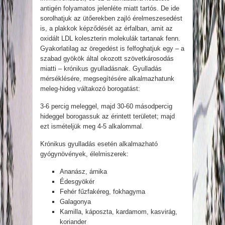
antigén folyamatos jelenléte miatt tartós. De ide
sorolhatjuk az ütőerekben zajló érelmeszesedést
is, a plakkok képződését az érfalban, amit az
oxidált LDL koleszterin molekulák tartanak fenn.
Gyakorlatilag az öregedést is felfoghatjuk egy – a
szabad gyökök által okozott szövetkárosodás
miatti – krónikus gyulladásnak. Gyulladás
mérséklésére, megsegítésére alkalmazhatunk
meleg-hideg váltakozó borogatást:
3-6 percig meleggel, majd 30-60 másodpercig
hideggel borogassuk az érintett területet; majd
ezt ismételjük meg 4-5 alkalommal.
Krónikus gyulladás esetén alkalmazható
gyógynövények, élelmiszerek:
Ananász, árnika
Édesgyökér
Fehér fűzfakéreg, fokhagyma
Galagonya
Kamilla, káposzta, kardamom, kasvirág,
koriander