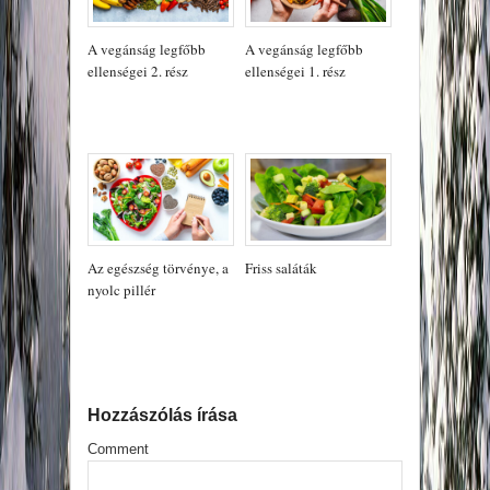
A vegánság legfőbb
A vegánság legfőbb
ellenségei 2. rész
ellenségei 1. rész
Az egészség törvénye, a
Friss saláták
nyolc pillér
Hozzászólás írása
Comment