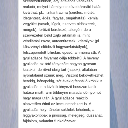
szervezetünkben, egy általános védekező
reakció, melyet bármilyen szövetkárosító hatás
kiválthat; pl.: fizikai trauma (sérülés, műtét,
idegentest, égés, fagyás, sugárhatás), kémiai
vegyület (savak, lúgok, szerves oldószerek,
mérgek), fertőző kórokozó, allergén, de a
szervezeten belül zajló ártalmak is, mint
vérellátási zavar, autoantitestek, kristályok (pl.
köszvényt előidéző húgysavkristályok),
felszaporodott bilirubin, epesó, ammónia stb. A
gyulladásos folyamat célja többrétű: A heveny
gyulladás az ártó tényezőre nagyon gyorsan
kialakul, de rövid ideig tart (napok), általában
nyomtalanul szűnik meg. Viszont bekövetkezhet
hetekig, hónapokig, sőt évekig fennálló krónikus
gyulladás is a kiváltó tényező hosszan tartó
hatása miatt, ami többnyire maradandó nyomot
hagy maga után. A gyulladásos reakció
alapvetően érinti az immunrendszert is. A
gyulladás helyi tünetei sokfélék lehetnek, a
leggyakoribbak a pirosság, melegség, duzzanat,
fájdalom, valamint funkciózavar.