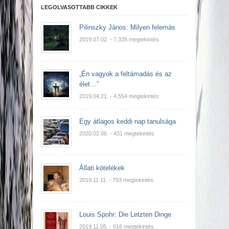
LEGOLVASOTTABB CIKKEK
Pilinszky János: Milyen felemás
2019.07.02.
- 7,335 megtekintés
„Én vagyok a feltámadás és az
élet…”
2019.04.21.
- 4,554 megtekintés
Egy átlagos keddi nap tanulsága
2020.02.06.
- 431 megtekintés
Állati kötelékek
2019.11.11.
- 793 megtekintés
Louis Spohr: Die Letzten Dinge
2019.11.05.
- 616 megtekintés