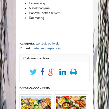
Lenmagolaj
Metélőhagyma
Papaya, petrezselyem
Rozmaring
Kategória:
Ép test, ép lélek
Címkék:
betegség
,
egészség
Cikk megosztása
KAPCSOLÓDÓ CIKKEK