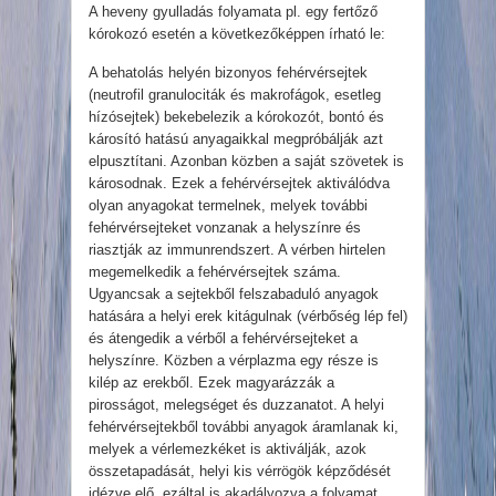
A heveny gyulladás folyamata pl. egy fertőző
kórokozó esetén a következőképpen írható le:
A behatolás helyén bizonyos fehérvérsejtek
(neutrofil granulociták és makrofágok, esetleg
hízósejtek) bekebelezik a kórokozót, bontó és
károsító hatású anyagaikkal megpróbálják azt
elpusztítani. Azonban közben a saját szövetek is
károsodnak. Ezek a fehérvérsejtek aktiválódva
olyan anyagokat termelnek, melyek további
fehérvérsejteket vonzanak a helyszínre és
riasztják az immunrendszert. A vérben hirtelen
megemelkedik a fehérvérsejtek száma.
Ugyancsak a sejtekből felszabaduló anyagok
hatására a helyi erek kitágulnak (vérbőség lép fel)
és átengedik a vérből a fehérvérsejteket a
helyszínre. Közben a vérplazma egy része is
kilép az erekből. Ezek magyarázzák a
pirosságot, melegséget és duzzanatot. A helyi
fehérvérsejtekből további anyagok áramlanak ki,
melyek a vérlemezkéket is aktiválják, azok
összetapadását, helyi kis vérrögök képződését
idézve elő, ezáltal is akadályozva a folyamat