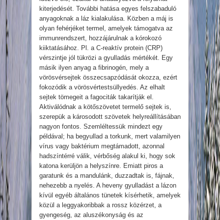
kiterjedését. További hatása egyes felszabaduló
anyagoknak a láz kialakulása. Közben a máj is
olyan fehérjéket termel, amelyek támogatva az
immunrendszert, hozzájárulnak a kórokozó
kiiktatásához. Pl. a C-reaktív protein (CRP)
vérszintje jól tükrözi a gyulladás mértékét. Egy
másik ilyen anyag a fibrinogén, mely a
vörösvérsejtek összecsapzódását okozza, ezért
fokozódik a vörösvértestsüllyedés. Az elhalt
sejtek tömegeit a fagociták takarítják el.
Aktiválódnak a kötőszövetet termelő sejtek is,
szerepük a károsodott szövetek helyreállításában
nagyon fontos. Szemléltessük mindezt egy
példával; ha begyullad a torkunk, mert valamilyen
vírus vagy baktérium megtámadott, azonnal
hadszíntérré válik, vérbőség alakul ki, hogy sok
katona kerüljön a helyszínre. Emiatt piros a
garatunk és a mandulánk, duzzadtak is, fájnak,
nehezebb a nyelés. A heveny gyulladást a lázon
kívül egyéb általános tünetek kísérhetik, amelyek
közül a leggyakoribbak a rossz közérzet, a
gyengeség, az aluszékonyság és az