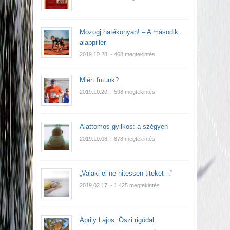
Mozogj hatékonyan! – A második
alappillér
2019.10.28.
- 468 megtekintés
Miért futunk?
2019.10.20.
- 598 megtekintés
Alattomos gyilkos: a szégyen
2019.10.08.
- 878 megtekintés
„Valaki el ne hitessen titeket…”
2019.02.17.
- 1,425 megtekintés
Áprily Lajos: Őszi rigódal