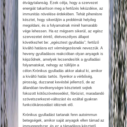
étvágytalanság. Ezek célja, hogy a szervezet
energiát takarítson meg a fertőzés leküzdése, az
immunitás növelése érdekében. Tehát pihenésre
késztet, hogy sikerüljön a problémát helyileg
megoldani, és a folyamatnak minél hamarabb
vége lehessen. Ha ez mégsem sikerül, az egész
szervezetet érintő, életveszélyes állapot
következhet be: „egésztest gyulladás”; fertőző
kiváltó hatásra ezt vérmérgezésnek nevezzük. A
heveny gyulladásos reakcióban olyan anyagok is
képződnek, amelyek lecsendesítik a gyulladási
folyamatokat, nehogy az túllőjön a
célon.Krónikus gyulladás akkor alakul ki, amikor
a kiváltó hatás tartós. Ilyenkor a vérbőség,
pirosság, duzzanat kevésbé jellemző, de az
állandóan tevékenységre késztetett sejtek
fokozott kötőszövetesedést, fibrózist, maradandó
szövetszerkezet-változást és ezáltal gyakran
funkciókárosodást idéznek elő.
Krónikus gyulladást tartanak fenn autoimmun
betegségek, amikor saját anyagok ellen támad az
immunrendszer, és ez a támadásra késztető