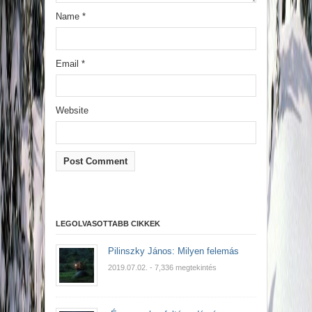
Name
*
Email
*
Website
LEGOLVASOTTABB CIKKEK
Pilinszky János: Milyen felemás
2019.07.02.
- 7,336 megtekintés