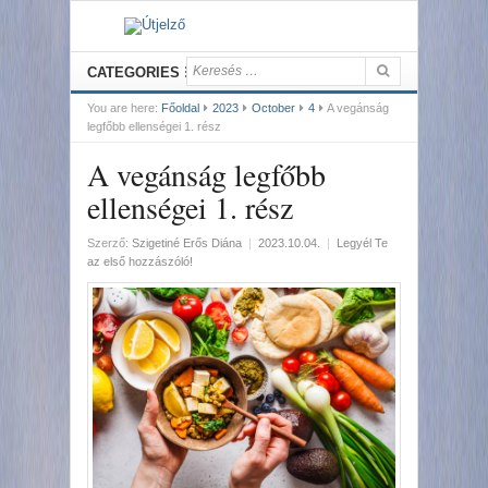
CATEGORIES
You are here:
Főoldal
2023
October
4
A vegánság
legfőbb ellenségei 1. rész
A vegánság legfőbb
ellenségei 1. rész
Szerző:
Szigetiné Erős Diána
|
2023.10.04.
|
Legyél Te
az első hozzászóló!