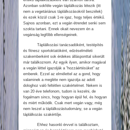
Azonban sokféle vegán táplálkozás létezik (itt
nem a vegetáriánus táplálkozásokról beszélek)
és ezek közül csak 1-re igaz, hogy teljes értékű.
Sajnos azonban, ezt a vegán étrendet senki sem
szokta tartani. Ennek okait nevezem én a
vegánság legfőbb ellenségeinek.
Táplálkozási tanácsadóként, testépítés
és fitnesz sportoktatóként, edzéselméleti
szakemberként sok érdekes állásponttal sikerült
már találkoznom. Az egyik ilyen, amikor magával
a vegán léttel igazolják a ”hozzáértésüket” az
emberek. Ezzel az elmélettel az a gond, hogy
valaminek a megléte nem igazolja az adott
dologhoz való feltétlen szakértelmet. Nekem is
van 20 éve telefonom, tudom is kezelni, de
fogalmam sincs, hogy hogyan épül fel, és hogyan
és miért működik. Csak mert vegán vagy, még
nem leszel a táplálkozástudomány, se a vegán
táplálkozás szakértője.
Ehhez hasonló érvvel is találkoztam,