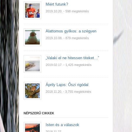
Miért futunk?
2019.10.20.
- 598 megtekintés
Alattomos gyilkos: a szégyen
2019.10.08.
- 879 megtekintés
„Valaki el ne hitessen titeket…”
2019.02.17.
- 1,425 megtekintés
Áprily Lajos: Őszi rigódal
2018.11.20.
- 3,755 megtekintés
NÉPSZERŰ CIKKEK
Isten és a válaszok
2018.11.27.