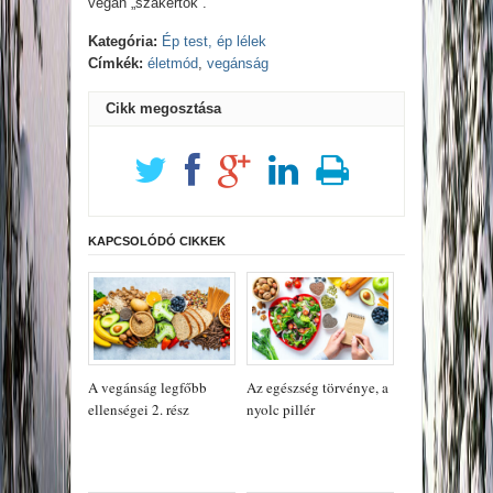
vegán „szakértők”.
Kategória:
Ép test, ép lélek
Címkék:
életmód
,
vegánság
Cikk megosztása
KAPCSOLÓDÓ CIKKEK
A vegánság legfőbb
Az egészség törvénye, a
ellenségei 2. rész
nyolc pillér