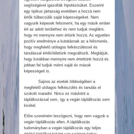
segítségével igazolták hipotézisüket. Eszerint
egy tipikus jártasság esetében a hozzá nem
értők túlbecsülik saját képességeiket. Nem
vagyunk képesek felismerni, ha egy másik ember
ért az adott területhez és nem tudjuk meglátni,
hogy mi mennyire nem értünk hozzá. Az egyetlen
pozitív eredménye a kutatásnak az a felismerés,
hogy megfelelő utólagos felkészüléssel és
tanulással értékítéletünk megváltozik. Meglátjuk,
hogy korábban mennyire nem értettünk hozzá és
jobban fel tudjuk mérni saját és mások
képességeit is.
Sajnos az esetek többségében a
megfelelő utólagos felkészülés és tanulás el
szokott maradni. Nincs ez másként a
táplálkozással sem, így a vegán táplálkozás sem
kivétel.
Előre szeretném leszögezni, hogy nem vagyok a
vegán táplálkozás ellen. A táplálkozás
tudományban a vegán táplálkozás egy teljes
értékű táplálkozásként van számon tartva.