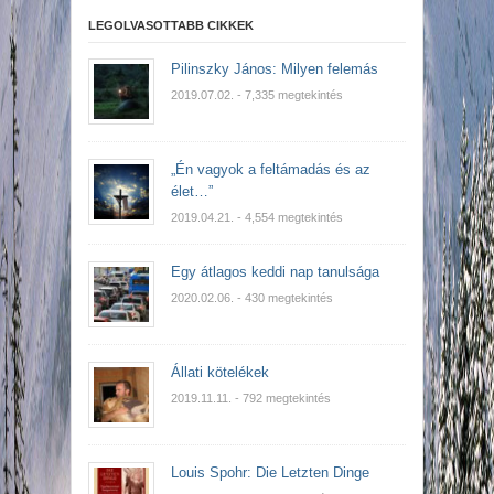
LEGOLVASOTTABB CIKKEK
Pilinszky János: Milyen felemás
2019.07.02.
- 7,335 megtekintés
„Én vagyok a feltámadás és az
élet…”
2019.04.21.
- 4,554 megtekintés
Egy átlagos keddi nap tanulsága
2020.02.06.
- 430 megtekintés
Állati kötelékek
2019.11.11.
- 792 megtekintés
Louis Spohr: Die Letzten Dinge