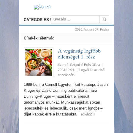
CATEGORIES
2026. August 07. Friday
Címkék: életmód
A vegánság legfőbb
ellenségei 1. rész
Szerző:
Szigetiné Erős Diána
|
2023.10.04.
|
Legyél Te az első
hozzászóló!
1999-ben, a Cornell Egyetem két kutatója, Justin
Kruger és David Dunning publikálta a mára
Dunning–Kruger – hatásként elhíresült
tudományos munkát. Munkásságukat sokan
lebecsülték és lebecsülik, csak mert Ignobel–
díjat kaptak erre a kutatásukra.
Tovább »