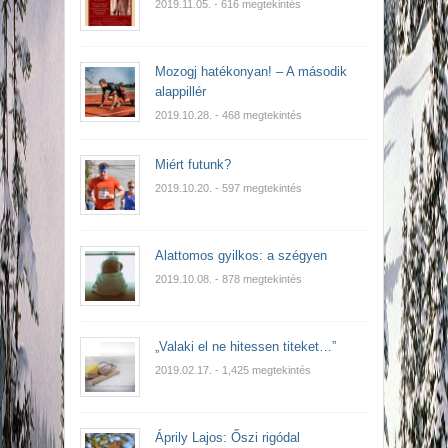
2019.11.05.
- 616 megtekintés
Mozogj hatékonyan! – A második
alappillér
2019.10.28.
- 468 megtekintés
Miért futunk?
2019.10.20.
- 597 megtekintés
Alattomos gyilkos: a szégyen
2019.10.08.
- 878 megtekintés
„Valaki el ne hitessen titeket…”
2019.02.17.
- 1,425 megtekintés
Áprily Lajos: Őszi rigódal