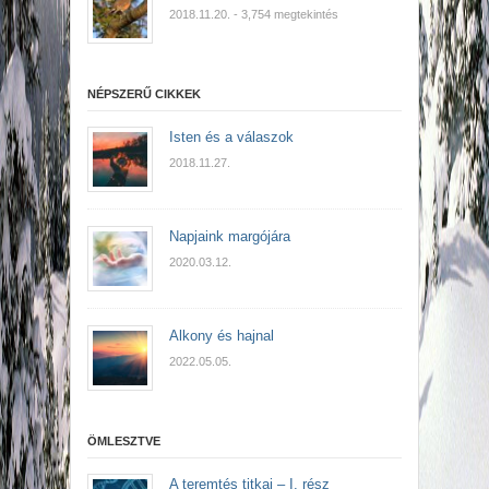
2018.11.20.
- 3,754 megtekintés
NÉPSZERŰ CIKKEK
Isten és a válaszok
2018.11.27.
Napjaink margójára
2020.03.12.
Alkony és hajnal
2022.05.05.
ÖMLESZTVE
A teremtés titkai – I. rész