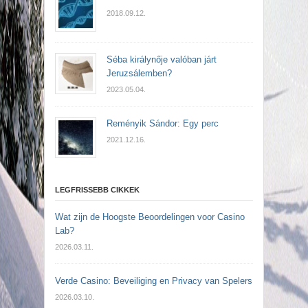
2018.09.12.
Séba királynője valóban járt
Jeruzsálemben?
2023.05.04.
Reményik Sándor: Egy perc
2021.12.16.
LEGFRISSEBB CIKKEK
Wat zijn de Hoogste Beoordelingen voor Casino
Lab?
2026.03.11.
Verde Casino: Beveiliging en Privacy van Spelers
2026.03.10.