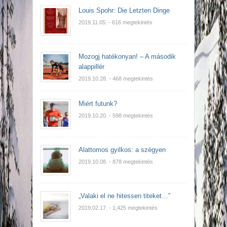
Louis Spohr: Die Letzten Dinge
2019.11.05.
- 616 megtekintés
Mozogj hatékonyan! – A második
alappillér
2019.10.28.
- 468 megtekintés
Miért futunk?
2019.10.20.
- 598 megtekintés
Alattomos gyilkos: a szégyen
2019.10.08.
- 878 megtekintés
„Valaki el ne hitessen titeket…”
2019.02.17.
- 1,425 megtekintés