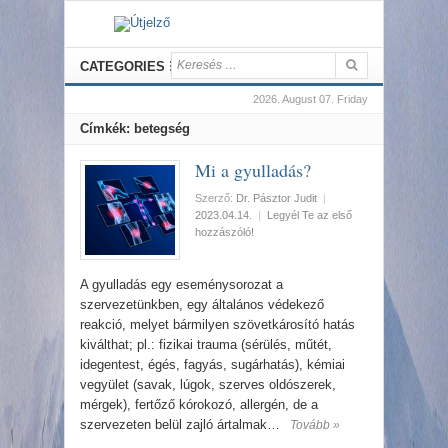
CATEGORIES
2026. August 07. Friday
Címkék: betegség
Mi a gyulladás?
Szerző:
Dr. Pásztor Judit
|
2023.04.14.
|
Legyél Te az első
hozzászóló!
A gyulladás egy eseménysorozat a
szervezetünkben, egy általános védekező
reakció, melyet bármilyen szövetkárosító hatás
kiválthat; pl.: fizikai trauma (sérülés, műtét,
idegentest, égés, fagyás, sugárhatás), kémiai
vegyület (savak, lúgok, szerves oldószerek,
mérgek), fertőző kórokozó, allergén, de a
szervezeten belül zajló ártalmak…
Tovább »