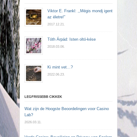
Viktor E. Frankl: ,,Mégis mondj igent
az életre!”
2017.12.21.
Tóth Árpád: Isten oltó-kése
2018.03.06.
Ki mint vet…?
2022.06.23.
LEGFRISSEBB CIKKEK
Wat zijn de Hoogste Beoordelingen voor Casino
Lab?
2026.03.11.