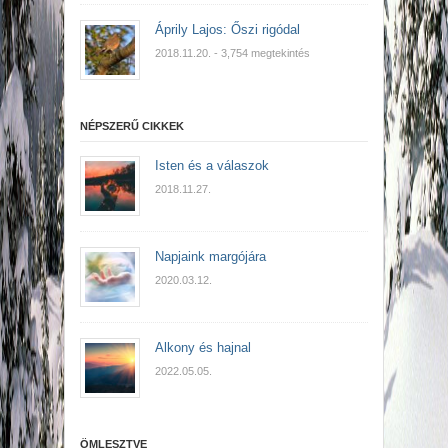
Áprily Lajos: Őszi rigódal
2018.11.20.
- 3,754 megtekintés
NÉPSZERŰ CIKKEK
Isten és a válaszok
2018.11.27.
Napjaink margójára
2020.03.12.
Alkony és hajnal
2022.05.05.
ÖMLESZTVE