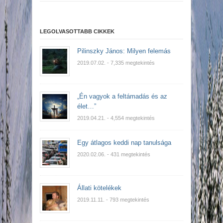
LEGOLVASOTTABB CIKKEK
Pilinszky János: Milyen felemás
2019.07.02.
- 7,335 megtekintés
„Én vagyok a feltámadás és az
élet…”
2019.04.21.
- 4,554 megtekintés
Egy átlagos keddi nap tanulsága
2020.02.06.
- 431 megtekintés
Állati kötelékek
2019.11.11.
- 793 megtekintés