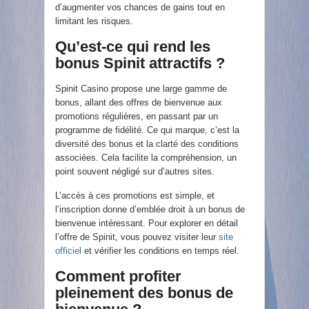
d’augmenter vos chances de gains tout en
limitant les risques.
Qu’est-ce qui rend les
bonus Spinit attractifs ?
Spinit Casino propose une large gamme de
bonus, allant des offres de bienvenue aux
promotions régulières, en passant par un
programme de fidélité. Ce qui marque, c’est la
diversité des bonus et la clarté des conditions
associées. Cela facilite la compréhension, un
point souvent négligé sur d’autres sites.
L’accès à ces promotions est simple, et
l’inscription donne d’emblée droit à un bonus de
bienvenue intéressant. Pour explorer en détail
l’offre de Spinit, vous pouvez visiter leur
site
officiel
et vérifier les conditions en temps réel.
Comment profiter
pleinement des bonus de