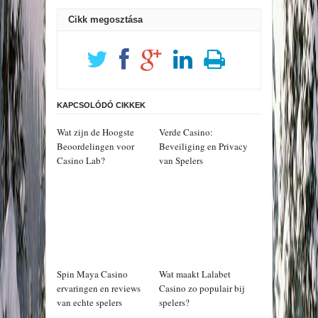
Cikk megosztása
KAPCSOLÓDÓ CIKKEK
Wat zijn de Hoogste
Verde Casino:
Beoordelingen voor
Beveiliging en Privacy
Casino Lab?
van Spelers
Spin Maya Casino
Wat maakt Lalabet
ervaringen en reviews
Casino zo populair bij
van echte spelers
spelers?