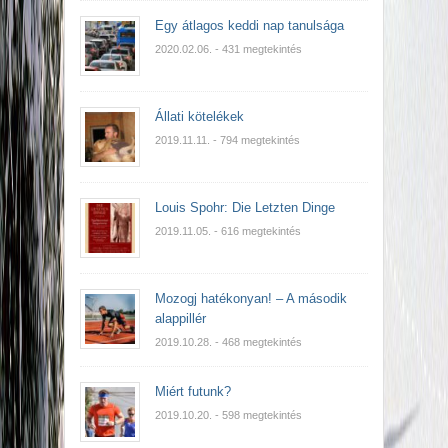
Egy átlagos keddi nap tanulsága
2020.02.06.
- 431 megtekintés
Állati kötelékek
2019.11.11.
- 794 megtekintés
Louis Spohr: Die Letzten Dinge
2019.11.05.
- 616 megtekintés
Mozogj hatékonyan! – A második
alappillér
2019.10.28.
- 468 megtekintés
Miért futunk?
2019.10.20.
- 598 megtekintés