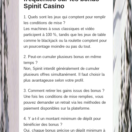
Spinit Casino
1. Quels sont les jeux qui comptent pour remplir
les conditions de mise ?
Les machines à sous classiques et vidéo
participent à 100 %, tandis que les jeux de table
comme le blackjack ou la roulette comptent pour
un pourcentage moindre ou pas du tout.
2. Peut-on cumuler plusieurs bonus en même
temps ?
Non, Spinit interdit généralement de cumuler
plusieurs offres simultanément. Il faut choisir la
plus avantageuse selon votre profil.
3. Comment retirer les gains issus des bonus ?
Une fois les conditions de mise remplies, vous
pouvez demander un retrait via les méthodes de
paiement disponibles sur la plateforme.
4. Y a-t-il un montant minimum de dépôt pour
bénéficier des bonus ?
Oui, chaque bonus précise un dépôt minimum à