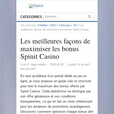
CATEGORIES
You are here:
Főoldal
2026
February
18
Les
meilleures façons de maximiser les bonus Spinit Casino
Les meilleures façons de
maximiser les bonus
Spinit Casino
Szerző:
nagy.sandor
|
2026.02.18.
|
Legyél Te az első
hozzászóló!
En tant qu’éditeur d’un portail dédié au jeu en
ligne, je vous propose un guide clair et structuré
pour tirer le maximum des bonus offerts par
Spinit Casino. Cette plateforme se distingue par
son offre généreuse et ses conditions
transparentes, ce qui en fait un choix intéressant
pour les amateurs de promotions avantageuses.
Découvrez comment optimiser chaque bonus afin