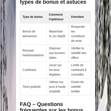
types de bonus et astuces
Comment
Type de bonus
Attention
l’optimiser
Respecter
Bonus de
Maximiser
les
bienvenue
le 1er dépôt
conditions
de mise
Déposer
Vérifier la
Reloads
aux bonnes
validité des
hebdomadaires
dates
offres
Jouer sur
Limite de
Cashback
les jeux
cashback à
éligibles
connaître
Utiliser sur
Durée de
Tours gratuits
jeux à haute
validité
volatilité
limitée
FAQ – Questions
fréquentes sur les bonus