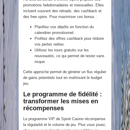
promotions hebdomadaires et mensuelles. Elles
incluent souvent des reloads, des cashback et
des free spins. Pour maximiser ces bonus :
Planifiez vos dépôts en fonction du
calendrier promotionnel.
Profitez des offres cashback pour réduire
vos pertes nettes.
Utilisez les tours gratuits sur les
nouveautés, ce qui permet de tester sans
risque.
Cette approche permet de générer un flux régulier
de gains potentiels tout en maîtrisant le budget
jeu.
Le programme de fidélité :
transformer les mises en
récompenses
Le programme VIP de Spinit Casino récompense
la régularité et le volume de jeu. Plus vous jouez,