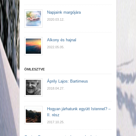
Napjaink margójára
2020.03.12.
Alkony és hajnal
2022.05.05.
ÖMLESZTVE
Áprily Lajos: Bartimeus
2018.04.27.
Hogyan járhatunk együtt Istennel? –
II. rész
2017.10.25.