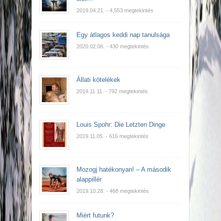
2019.04.21.
- 4,553 megtekintés
Egy átlagos keddi nap tanulsága
2020.02.06.
- 430 megtekintés
Állati kötelékek
2019.11.11.
- 792 megtekintés
Louis Spohr: Die Letzten Dinge
2019.11.05.
- 616 megtekintés
Mozogj hatékonyan! – A második
alappillér
2019.10.28.
- 468 megtekintés
Miért futunk?