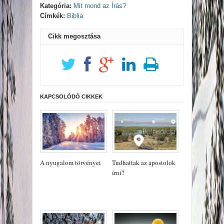
Kategória:
Mit mond az Írás?
Címkék:
Biblia
Cikk megosztása
KAPCSOLÓDÓ CIKKEK
A nyugalom törvényei
Tudhattak az apostolok
írni?