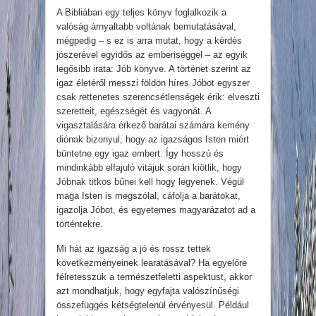
A Bibliában egy teljes könyv foglalkozik a
valóság árnyaltabb voltának bemutatásával,
mégpedig – s ez is arra mutat, hogy a kérdés
jószerével egyidős az emberiséggel – az egyik
legősibb irata: Jób könyve. A történet szerint az
igaz életéről messzi földön híres Jóbot egyszer
csak rettenetes szerencsétlenségek érik: elveszti
szeretteit, egészségét és vagyonát. A
vigasztalására érkező barátai számára kemény
diónak bizonyul, hogy az igazságos Isten miért
büntetne egy igaz embert. Így hosszú és
mindinkább elfajuló vitájuk során kiötlik, hogy
Jóbnak titkos bűnei kell hogy legyenek. Végül
maga Isten is megszólal, cáfolja a barátokat,
igazolja Jóbot, és egyetemes magyarázatot ad a
történtekre.
Mi hát az igazság a jó és rossz tettek
következményeinek learatásával? Ha egyelőre
félretesszük a természetfeletti aspektust, akkor
azt mondhatjuk, hogy egyfajta valószínűségi
összefüggés kétségtelenül érvényesül. Például