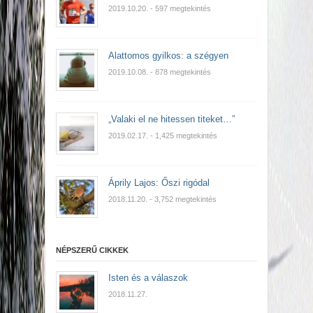
2019.10.20.
- 597 megtekintés
Alattomos gyilkos: a szégyen
2019.10.08.
- 878 megtekintés
„Valaki el ne hitessen titeket…”
2019.02.17.
- 1,425 megtekintés
Áprily Lajos: Őszi rigódal
2018.11.20.
- 3,752 megtekintés
NÉPSZERŰ CIKKEK
Isten és a válaszok
2018.11.27.