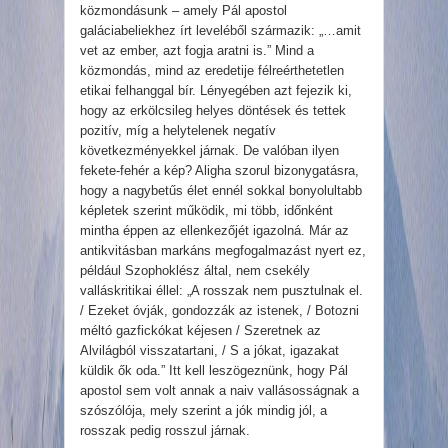
közmondásunk – amely Pál apostol
galáciabeliekhez írt leveléből származik: „…amit
vet az ember, azt fogja aratni is.” Mind a
közmondás, mind az eredetije félreérthetetlen
etikai felhanggal bír. Lényegében azt fejezik ki,
hogy az erkölcsileg helyes döntések és tettek
pozitív, míg a helytelenek negatív
következményekkel járnak. De valóban ilyen
fekete-fehér a kép? Aligha szorul bizonygatásra,
hogy a nagybetűs élet ennél sokkal bonyolultabb
képletek szerint működik, mi több, időnként
mintha éppen az ellenkezőjét igazolná. Már az
antikvitásban markáns megfogalmazást nyert ez,
például Szophoklész által, nem csekély
valláskritikai éllel: „A rosszak nem pusztulnak el.
/ Ezeket óvják, gondozzák az istenek, / Botozni
méltó gazfickókat kéjesen / Szeretnek az
Alvilágból visszatartani, / S a jókat, igazakat
küldik ők oda.” Itt kell leszögeznünk, hogy Pál
apostol sem volt annak a naiv vallásosságnak a
szószólója, mely szerint a jók mindig jól, a
rosszak pedig rosszul járnak.