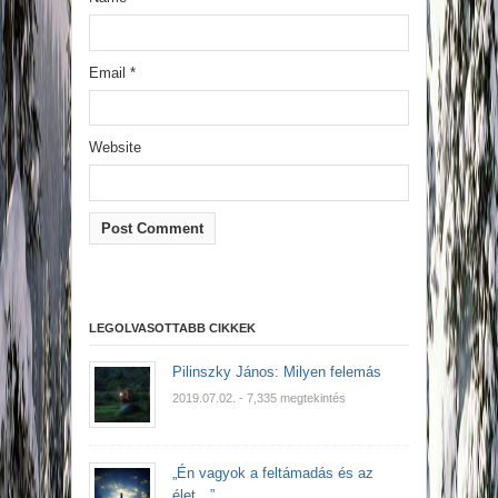
Email
*
Website
LEGOLVASOTTABB CIKKEK
Pilinszky János: Milyen felemás
2019.07.02.
- 7,335 megtekintés
„Én vagyok a feltámadás és az
élet…”