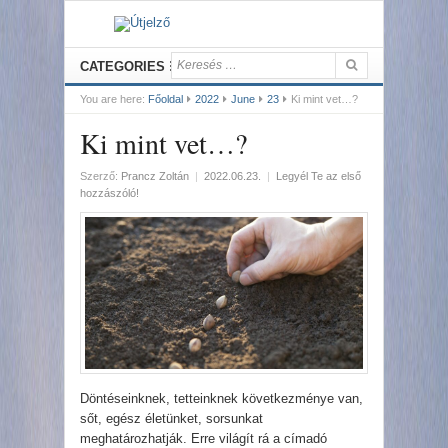
CATEGORIES
You are here:
Főoldal
2022
June
23
Ki mint vet…?
Ki mint vet…?
Szerző:
Prancz Zoltán
|
2022.06.23.
|
Legyél Te az első
hozzászóló!
Döntéseinknek, tetteinknek következménye van,
sőt, egész életünket, sorsunkat
meghatározhatják. Erre világít rá a címadó