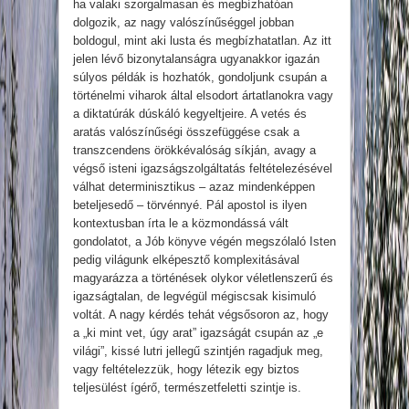
ha valaki szorgalmasan és megbízhatóan
dolgozik, az nagy valószínűséggel jobban
boldogul, mint aki lusta és megbízhatatlan. Az itt
jelen lévő bizonytalanságra ugyanakkor igazán
súlyos példák is hozhatók, gondoljunk csupán a
történelmi viharok által elsodort ártatlanokra vagy
a diktatúrák dúskáló kegyeltjeire. A vetés és
aratás valószínűségi összefüggése csak a
transzcendens örökkévalóság síkján, avagy a
végső isteni igazságszolgáltatás feltételezésével
válhat determinisztikus – azaz mindenképpen
beteljesedő – törvénnyé. Pál apostol is ilyen
kontextusban írta le a közmondássá vált
gondolatot, a Jób könyve végén megszólaló Isten
pedig világunk elképesztő komplexitásával
magyarázza a történések olykor véletlenszerű és
igazságtalan, de legvégül mégiscsak kisimuló
voltát. A nagy kérdés tehát végsősoron az, hogy
a „ki mint vet, úgy arat” igazságát csupán az „e
világi”, kissé lutri jellegű szintjén ragadjuk meg,
vagy feltételezzük, hogy létezik egy biztos
teljesülést ígérő, természetfeletti szintje is.