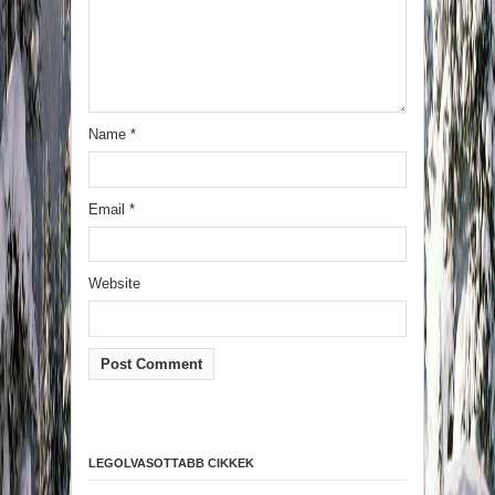
Name
*
Email
*
Website
LEGOLVASOTTABB CIKKEK