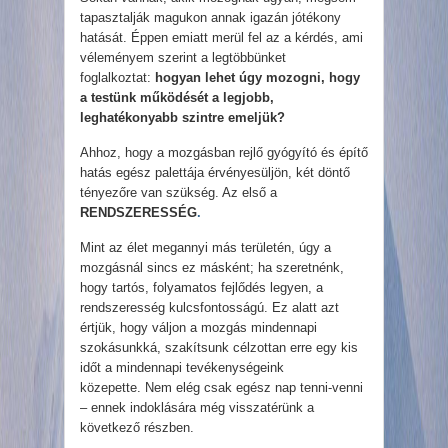
tapasztalják magukon annak igazán jótékony
hatását. Éppen emiatt merül fel az a kérdés, ami
véleményem szerint a legtöbbünket
foglalkoztat:
hogyan lehet úgy mozogni, hogy
a testünk működését a legjobb,
leghatékonyabb szintre emeljük?
Ahhoz, hogy a mozgásban rejlő gyógyító és építő
hatás egész palettája érvényesüljön, két döntő
tényezőre van szükség. Az első a
RENDSZERESSÉG
.
Mint az élet megannyi más területén, úgy a
mozgásnál sincs ez másként; ha szeretnénk,
hogy tartós, folyamatos fejlődés legyen, a
rendszeresség kulcsfontosságú. Ez alatt azt
értjük, hogy váljon a mozgás mindennapi
szokásunkká, szakítsunk célzottan erre egy kis
időt a mindennapi tevékenységeink
közepette. Nem elég csak egész nap tenni-venni
– ennek indoklására még visszatérünk a
következő részben.