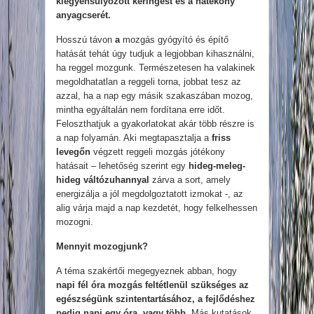
kiegyensúlyozott keringést és a hatékony
anyagcserét.
Hosszú távon
a
mozgás gyógyító és építő
hatását tehát úgy tudjuk a legjobban kihasználni,
ha reggel mozgunk. Természetesen ha valakinek
megoldhatatlan a reggeli torna, jobbat tesz az
azzal, ha a nap egy másik szakaszában mozog,
mintha egyáltalán nem fordítana erre időt.
Feloszthatjuk a gyakorlatokat akár több részre is
a nap folyamán. Aki megtapasztalja a
friss
levegőn
végzett reggeli mozgás jótékony
hatásait – lehetőség szerint egy
hideg-meleg-
hideg váltózuhannyal
zárva a sort, amely
energizálja a jól megdolgoztatott izmokat -, az
alig várja majd a nap kezdetét, hogy felkelhessen
mozogni.
Mennyit mozogjunk?
A téma szakértői megegyeznek abban, hogy
napi fél óra mozgás
feltétlenül szükséges az
egészségünk szintentartásához, a fejlődéshez
pedig napi egy óra, vagy több.
Más kutatások