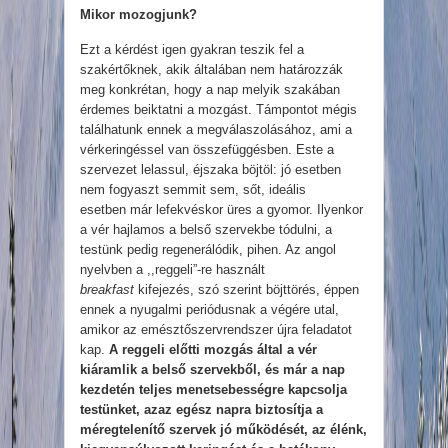
Mikor mozogjunk?
Ezt a kérdést igen gyakran teszik fel a
szakértőknek, akik általában nem határozzák
meg konkrétan, hogy a nap melyik szakában
érdemes beiktatni a mozgást. Támpontot mégis
találhatunk ennek a megválaszolásához, ami a
vérkeringéssel van összefüggésben. Este a
szervezet lelassul, éjszaka böjtöl: jó esetben
nem fogyaszt semmit sem, sőt, ideális
esetben már lefekvéskor üres a gyomor. Ilyenkor
a vér hajlamos a belső szervekbe tódulni, a
testünk pedig regenerálódik, pihen. Az angol
nyelvben a ,,reggeli”-re használt
breakfast
kifejezés, szó szerint böjttörés, éppen
ennek a nyugalmi periódusnak a végére utal,
amikor az emésztőszervrendszer újra feladatot
kap.
A reggeli előtti mozgás által a vér
kiáramlik a belső szervekből, és már a nap
kezdetén teljes menetsebességre kapcsolja
testünket, azaz egész napra biztosítja a
méregtelenítő szervek jó működését, az élénk,