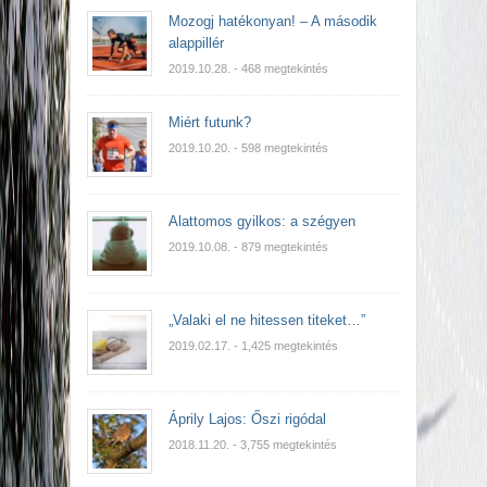
Mozogj hatékonyan! – A második
alappillér
2019.10.28.
- 468 megtekintés
Miért futunk?
2019.10.20.
- 598 megtekintés
Alattomos gyilkos: a szégyen
2019.10.08.
- 879 megtekintés
„Valaki el ne hitessen titeket…”
2019.02.17.
- 1,425 megtekintés
Áprily Lajos: Őszi rigódal
2018.11.20.
- 3,755 megtekintés