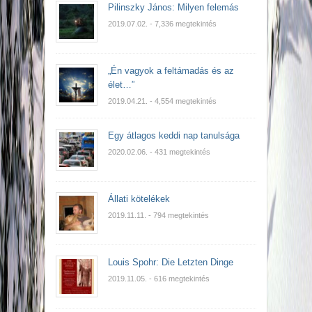
Pilinszky János: Milyen felemás
2019.07.02.
- 7,336 megtekintés
„Én vagyok a feltámadás és az
élet…”
2019.04.21.
- 4,554 megtekintés
Egy átlagos keddi nap tanulsága
2020.02.06.
- 431 megtekintés
Állati kötelékek
2019.11.11.
- 794 megtekintés
Louis Spohr: Die Letzten Dinge
2019.11.05.
- 616 megtekintés