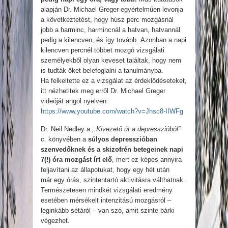
alapján Dr. Michael Greger egyértelműen levonja
a következtetést, hogy húsz perc mozgásnál
jobb a harminc, harmincnál a hatvan, hatvannál
pedig a kilencven, és így tovább. Azonban a napi
kilencven percnél többet mozgó vizsgálati
személyekből olyan keveset találtak, hogy nem
is tudták őket belefoglalni a tanulmányba.
Ha felkeltette ez a vizsgálat az érdeklődéseteket,
itt nézhetitek meg erről Dr. Michael Greger
videóját angol nyelven:
https://www.youtube.com/watch?v=Jhsc8-IIWFg
Dr. Neil Nedley a
,,Kivezető út a depresszióból”
c. könyvében a
súlyos depresszióban
szenvedőknek és a skizofrén betegeinek
napi
7(!) óra mozgást írt elő
, mert ez képes annyira
feljavítani az állapotukat, hogy egy hét után
már egy órás, szintentartó aktivitásra válthatnak.
Természetesen mindkét vizsgálati eredmény
esetében mérsékelt intenzitású mozgásról –
leginkább sétáról – van szó, amit szinte bárki
végezhet.