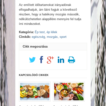
Az említett időtartamokat irányadónak
elfogadhatjuk, ám látni fogjuk a következő
részben, hogy a hatékony mozgás második,
nélkülözhetetlen alappillére mennyire fel tudja
írni mindezeket.
Kategória:
Ép test, ép lélek
Címkék:
egészség
,
mozgás
,
sport
Cikk megosztása
KAPCSOLÓDÓ CIKKEK