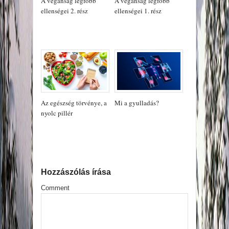
A vegánság legfőbb
A vegánság legfőbb
ellenségei 2. rész
ellenségei 1. rész
Az egészség törvénye, a
Mi a gyulladás?
nyolc pillér
Hozzászólás írása
Comment