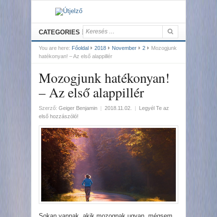
CATEGORIES
You are here:
Főoldal
2018
November
2
Mozogjunk
hatékonyan! – Az első alappillér
Mozogjunk hatékonyan!
– Az első alappillér
Szerző:
Geiger Benjamin
|
2018.11.02.
|
Legyél Te az
első hozzászóló!
Sokan vannak, akik mozognak ugyan, mégsem