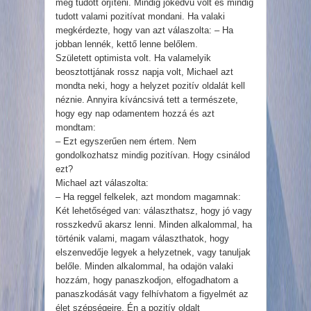
meg tudott őrjíteni. Mindig jókedvű volt és mindig
tudott valami pozitívat mondani. Ha valaki
megkérdezte, hogy van azt válaszolta: – Ha
jobban lennék, kettő lenne belőlem.
Született optimista volt. Ha valamelyik
beosztottjának rossz napja volt, Michael azt
mondta neki, hogy a helyzet pozitív oldalát kell
néznie. Annyira kíváncsivá tett a természete,
hogy egy nap odamentem hozzá és azt
mondtam:
– Ezt egyszerűen nem értem. Nem
gondolkozhatsz mindig pozitívan. Hogy csinálod
ezt?
Michael azt válaszolta:
– Ha reggel felkelek, azt mondom magamnak:
Két lehetőséged van: választhatsz, hogy jó vagy
rosszkedvű akarsz lenni. Minden alkalommal, ha
történik valami, magam választhatok, hogy
elszenvedője legyek a helyzetnek, vagy tanuljak
belőle. Minden alkalommal, ha odajön valaki
hozzám, hogy panaszkodjon, elfogadhatom a
panaszkodását vagy felhívhatom a figyelmét az
élet szépségeire. Én a pozitív oldalt