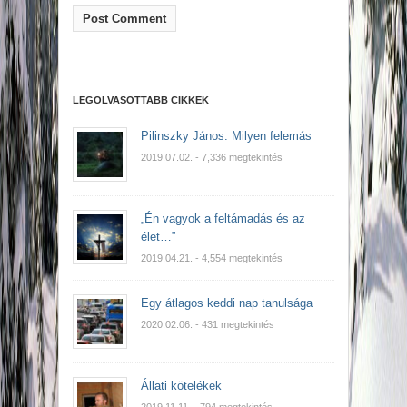
LEGOLVASOTTABB CIKKEK
Pilinszky János: Milyen felemás
2019.07.02.
- 7,336 megtekintés
„Én vagyok a feltámadás és az
élet…”
2019.04.21.
- 4,554 megtekintés
Egy átlagos keddi nap tanulsága
2020.02.06.
- 431 megtekintés
Állati kötelékek
2019.11.11.
- 794 megtekintés