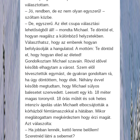
választottam.
– Jó, rendben, de ez nem olyan egyszerű! –
szóltam közbe.
– De, egyszerű. Az élet csupa választási
lehetőségből áll! – mondta Michael. Te döntöd el,
hogyan reagálsz a különböző helyzetekben.
Választhatsz, hogy az emberek hogyan
befolyásolják a hangulatod. A mottóm: Te döntöd
el, hogy hogyan éled az életed!
Gondolkoztam Michael szavain. Rövid idővel
később elhagytam a várost. Szem elől
tévesztettük egymást, de gyakran gondoltam rá,
ha úgy döntöttem, hogy élek. Néhány évvel
később megtudtam, hogy Michael súlyos
balesetet szenvedett. Leesett egy kb. 18 méter
magas toronyról. 18 órás műtét és sok hetes
intenzív ápolás után Michaelt elbocsájtották a
kórházból fémtámaszokkal a hátában. Mikor
meglátogattam megkérdeztem hogy érzi magát.
Azt válaszolta:
– Ha jobban lennék, kettő lenne belőlem!
Szeretnéd látni a sebemet?