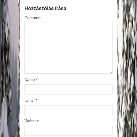
Hozzászólás írása
Comment
Name
*
Email
*
Website