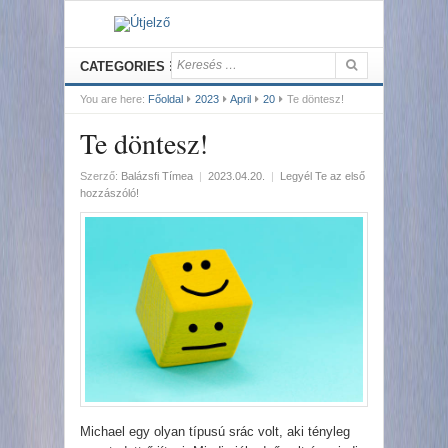
CATEGORIES
You are here:
Főoldal
2023
April
20
Te döntesz!
Te döntesz!
Szerző:
Balázsfi Tímea
|
2023.04.20.
|
Legyél Te az első
hozzászóló!
Michael egy olyan típusú srác volt, aki tényleg