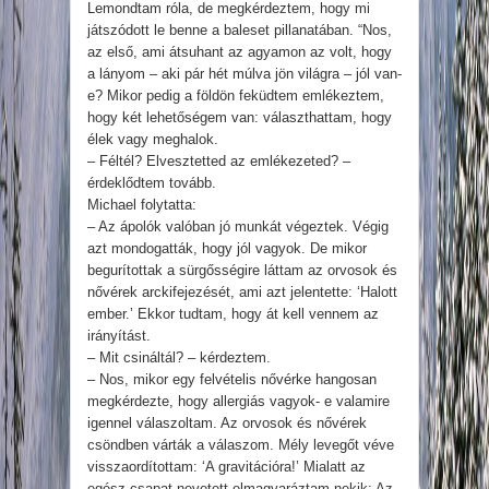
Lemondtam róla, de megkérdeztem, hogy mi
játszódott le benne a baleset pillanatában. “Nos,
az első, ami átsuhant az agyamon az volt, hogy
a lányom – aki pár hét múlva jön világra – jól van-
e? Mikor pedig a földön feküdtem emlékeztem,
hogy két lehetőségem van: választhattam, hogy
élek vagy meghalok.
– Féltél? Elvesztetted az emlékezeted? –
érdeklődtem tovább.
Michael folytatta:
– Az ápolók valóban jó munkát végeztek. Végig
azt mondogatták, hogy jól vagyok. De mikor
begurítottak a sürgősségire láttam az orvosok és
nővérek arckifejezését, ami azt jelentette: ‘Halott
ember.’ Ekkor tudtam, hogy át kell vennem az
irányítást.
– Mit csináltál? – kérdeztem.
– Nos, mikor egy felvételis nővérke hangosan
megkérdezte, hogy allergiás vagyok- e valamire
igennel válaszoltam. Az orvosok és nővérek
csöndben várták a válaszom. Mély levegőt véve
visszaordítottam: ‘A gravitációra!’ Mialatt az
egész csapat nevetett elmagyaráztam nekik: Az