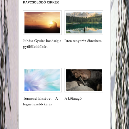
KAPCSOLÓDÓ CIKKEK
Juhász Gyula: Imádság a
Isten tenyerén ébredtem
gyűlölködőkért
Túrmezei Erzsébet – A
A kőfaragó
legnehezebb kérés