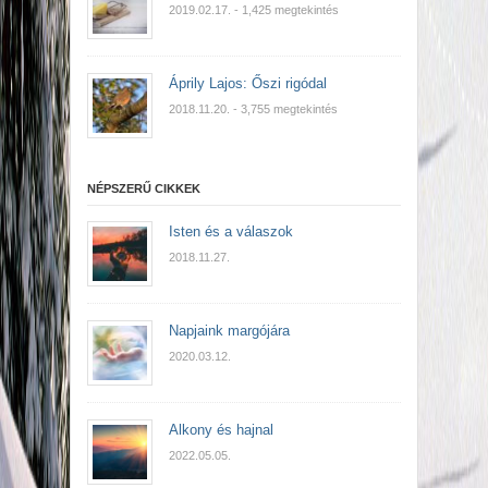
2019.02.17.
- 1,425 megtekintés
Áprily Lajos: Őszi rigódal
2018.11.20.
- 3,755 megtekintés
NÉPSZERŰ CIKKEK
Isten és a válaszok
2018.11.27.
Napjaink margójára
2020.03.12.
Alkony és hajnal
2022.05.05.