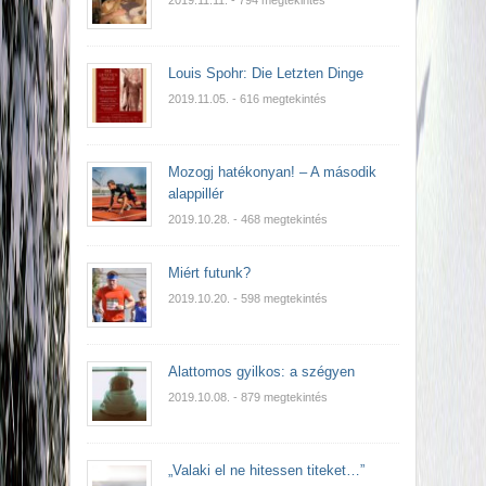
Louis Spohr: Die Letzten Dinge
2019.11.05.
- 616 megtekintés
Mozogj hatékonyan! – A második
alappillér
2019.10.28.
- 468 megtekintés
Miért futunk?
2019.10.20.
- 598 megtekintés
Alattomos gyilkos: a szégyen
2019.10.08.
- 879 megtekintés
„Valaki el ne hitessen titeket…”