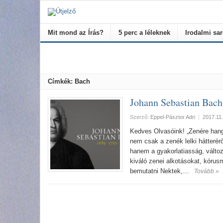
Mit mond az Írás?
5 perc a léleknek
Irodalmi sa
Címkék: Bach
Johann Sebastian Bach
Szerző:
Eppel-Pásztor Adri
|
2017.11.
Kedves Olvasóink! „Zenére hang
nem csak a zenék lelki hátterérő
hanem a gyakorlatiasság, válto
kiváló zenei alkotásokat, kóru
bemutatni Nektek,…
Tovább »