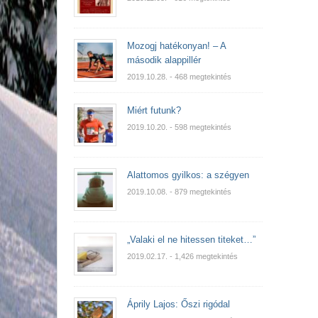
Mozogj hatékonyan! – A
második alappillér
2019.10.28.
- 468 megtekintés
Miért futunk?
2019.10.20.
- 598 megtekintés
Alattomos gyilkos: a szégyen
2019.10.08.
- 879 megtekintés
„Valaki el ne hitessen titeket…”
2019.02.17.
- 1,426 megtekintés
Áprily Lajos: Őszi rigódal