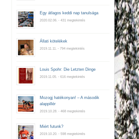
Egy átlagos keddi nap tanulsága
2020.02.06.
- 431 megtekintés
Állati kötelékek
2019.11.11.
- 794 megtekintés
Louis Spohr: Die Letzten Dinge
2019.11.05.
- 616 megtekintés
Mozogj hatékonyan! – A második
alappillér
2019.10.28.
- 468 megtekintés
Miért futunk?
2019.10.20.
- 598 megtekintés