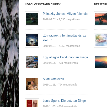
LEGOLVASOTTABB CIKKEK
NÉPSZER
Pilinszky János: Milyen felemás
2019.07.02.
- 7,336 megtekintés
„Én vagyok a feltámadás és az
élet…”
2019.04.21.
- 4,555 megtekintés
Egy átlagos keddi nap tanulsága
2020.02.06.
- 431 megtekintés
Állati kötelékek
2019.11.11.
- 794 megtekintés
Louis Spohr: Die Letzten Dinge
2019.11.05.
- 616 megtekintés