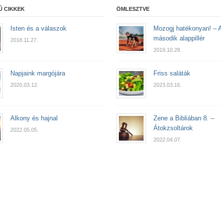
Ű CIKKEK
ÖMLESZTVE
Isten és a válaszok
Mozogj hatékonyan! – 
második alappillér
2018.11.27.
2019.10.28.
Napjaink margójára
Friss saláták
2020.03.12.
2023.03.16.
Alkony és hajnal
Zene a Bibliában 8. –
Átokzsoltárok
2022.05.05.
2022.04.07.