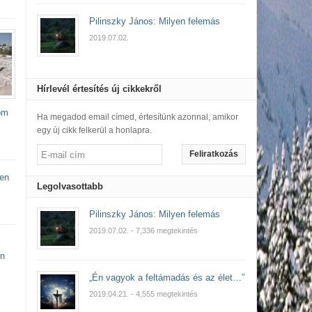
Pilinszky János: Milyen felemás
2019.07.02.
Hírlevél értesítés új cikkekről
om
Ha megadod email címed, értesítünk azonnal, amikor
egy új cikk felkerül a honlapra.
Feliratkozás
en
Legolvasottabb
Pilinszky János: Milyen felemás
2019.07.02.
- 7,336 megtekintés
on
„Én vagyok a feltámadás és az élet…”
2019.04.21.
- 4,555 megtekintés