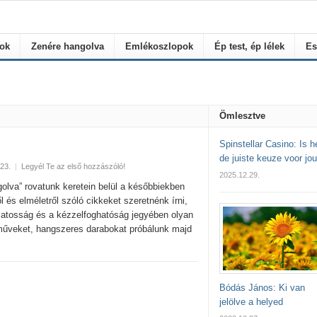
rok
Zenére hangolva
Emlékoszlopok
Ép test, ép lélek
Es
Ömlesztve
Spinstellar Casino: Is h
de juiste keuze voor jo
23.
|
Legyél Te az első hozzászóló!
2025.12.29.
olva” rovatunk keretein belül a későbbiekben
l és elméletről szóló cikkeket szeretnénk írni,
zatosság és a kézzelfoghatóság jegyében olyan
sműveket, hangszeres darabokat próbálunk majd
Bódás János: Ki van
jelölve a helyed