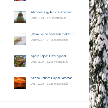
Alattomos gyilkos: a szégyen
2019.10.08.
- 879 megtekintés
„Valaki el ne hitessen titeket…”
2019.02.17.
- 1,426 megtekintés
Áprily Lajos: Őszi rigódal
2018.11.20.
- 3,755 megtekintés
Szabó Lőrinc: Hajnali látomás
2017.10.29.
- 3,266 megtekintés