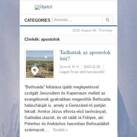
CATEGORIES
2026. August 06. Thursday
Címkék: apostolok
Tudhattak az apostolok
írni?
Szerző:
N. V.
|
2023.11.28.
|
Legyél Te az első hozzászóló!
“Bethsaida” feltárása újabb meglepetéssel
szolgált Jeruzsálem és Kapernaum mellett az
evangéliumok gyakrabban megemlítik Bethsaida
halászfaluját is, amely a Genezáreti-tó partján
feküdt. Amikor Jézus elhívta első tanítványait,
Galileába utazott, és ott talált rá Fülöpre, aki
Péterhez és Andráshoz hasonlóan Bethsaidából
származott.…
Tovább »