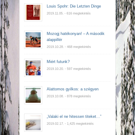
Louis Spohr: Die Letzten Dinge
2019.11.05.
- 616 megtekintés
Mozogj hatékonyan! – A második
alappillér
2019.10.28.
- 468 megtekintés
Miért futunk?
2019.10.20.
- 597 megtekintés
Alattomos gyilkos: a szégyen
2019.10.08.
- 878 megtekintés
„Valaki el ne hitessen titeket…”
2019.02.17.
- 1,425 megtekintés