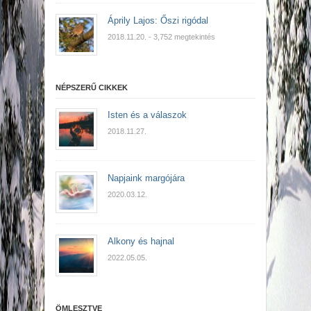
Áprily Lajos: Őszi rigódal
2018.11.20.
- 3,752 megtekintés
NÉPSZERŰ CIKKEK
Isten és a válaszok
2018.11.27.
Napjaink margójára
2020.03.12.
Alkony és hajnal
2022.05.05.
ÖMLESZTVE