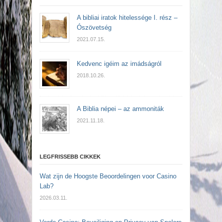
A bibliai iratok hitelessége I. rész –
Ószövetség
2021.07.15.
Kedvenc igéim az imádságról
2018.10.26.
A Biblia népei – az ammoniták
2021.11.18.
LEGFRISSEBB CIKKEK
Wat zijn de Hoogste Beoordelingen voor Casino
Lab?
2026.03.11.