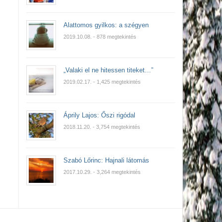
Alattomos gyilkos: a szégyen
2019.10.08.
- 878 megtekintés
„Valaki el ne hitessen titeket…”
2019.02.17.
- 1,425 megtekintés
Áprily Lajos: Őszi rigódal
2018.11.20.
- 3,754 megtekintés
Szabó Lőrinc: Hajnali látomás
2017.10.29.
- 3,264 megtekintés