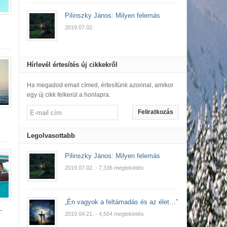
Pilinszky János: Milyen felemás
2019.07.02.
Hírlevél értesítés új cikkekről
Ha megadod email címed, értesítünk azonnal, amikor
egy új cikk felkerül a honlapra.
Feliratkozás
Legolvasottabb
Pilinszky János: Milyen felemás
2019.07.02.
- 7,336 megtekintés
„Én vagyok a feltámadás és az élet…”
–
2019.04.21.
- 4,554 megtekintés