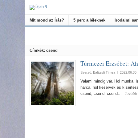
Mit mond az Írás?
5 perc a léleknek
Irodalmi sa
Címkék: csend
Túrmezei Erzsébet: Ah
Szerző:
Balázsfi Tímea
|
2022.06.30.
Valami mindig vár. Hol munka, 
harca, hol keservek és kísérté
csend, csend, csend…
Tovább