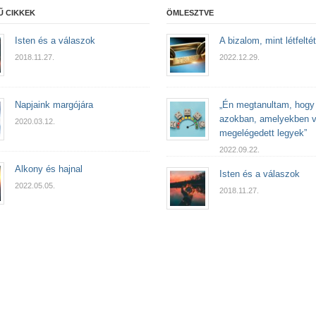
Ű CIKKEK
ÖMLESZTVE
Isten és a válaszok
A bizalom, mint létfeltét
2018.11.27.
2022.12.29.
Napjaink margójára
„Én megtanultam, hogy
azokban, amelyekben 
2020.03.12.
megelégedett legyek”
2022.09.22.
Alkony és hajnal
Isten és a válaszok
2022.05.05.
2018.11.27.