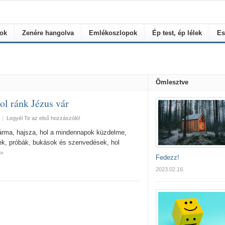
rok
Zenére hangolva
Emlékoszlopok
Ép test, ép lélek
Es
Ömlesztve
ol ránk Jézus vár
|
Legyél Te az első hozzászóló!
lárma, hajsza, hol a mindennapok küzdelme,
sek, próbák, bukások és szenvedések, hol
 »
Fedezz!
2023.02.16.