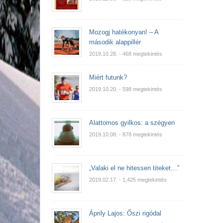
Mozogj hatékonyan! – A
második alappillér
2019.10.28.
- 468 megtekintés
Miért futunk?
2019.10.20.
- 598 megtekintés
Alattomos gyilkos: a szégyen
2019.10.08.
- 878 megtekintés
„Valaki el ne hitessen titeket…”
2019.02.17.
- 1,425 megtekintés
Áprily Lajos: Őszi rigódal