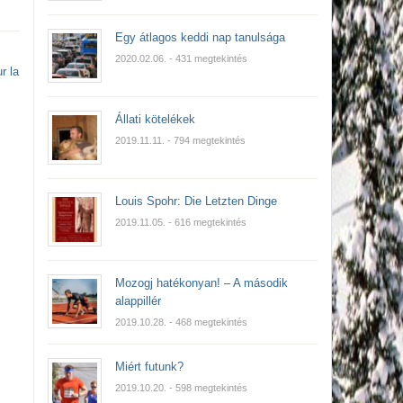
Egy átlagos keddi nap tanulsága
2020.02.06.
- 431 megtekintés
r la
Állati kötelékek
2019.11.11.
- 794 megtekintés
Louis Spohr: Die Letzten Dinge
2019.11.05.
- 616 megtekintés
Mozogj hatékonyan! – A második
alappillér
2019.10.28.
- 468 megtekintés
Miért futunk?
2019.10.20.
- 598 megtekintés