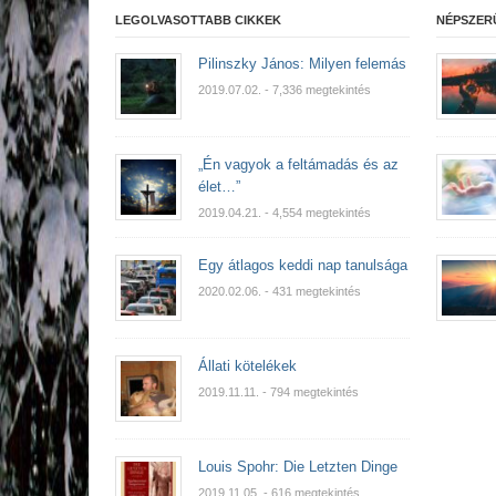
LEGOLVASOTTABB CIKKEK
NÉPSZER
Pilinszky János: Milyen felemás
2019.07.02.
- 7,336 megtekintés
„Én vagyok a feltámadás és az
élet…”
2019.04.21.
- 4,554 megtekintés
Egy átlagos keddi nap tanulsága
2020.02.06.
- 431 megtekintés
Állati kötelékek
2019.11.11.
- 794 megtekintés
Louis Spohr: Die Letzten Dinge
2019.11.05.
- 616 megtekintés