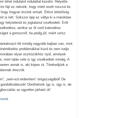
 lehet indulatot indulattal kezelni. Helyette
re fájt ez nekünk, hogy miért esett rosszul és
, hogy hogyan érzünk emiatt. Ekkor lehetőség
it is tett. Sokszor épp ez váltja ki a másikban
y helytelenül és jogtalanul viselkedett. Erőt
iselkedése, amikor az őt verő katonához
ágot a gonoszról; ha pedig jól, miért versz
ántalmazó fél mindig nagyobb bajban van, mint
 önértékelési problémákkal küzd és nem tudja
yomorában olyan eszközökhöz nyúl, amelyek
 mert talán vele is így viselkedtek mindig. A
anem annak is, aki képes rá. Törekedjünk a
alannak érezzük.
m”, „nem-ezt-érdemlem” önigazságából! De
t gondolkodásunk! Dönthetünk így is, úgy is, de
ocsátás az egyetlen járható út!
meink