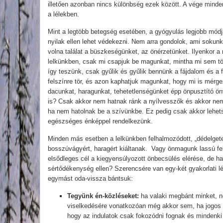
illetően azonban nincs különbség ezek között. A vége mind
a lélekben.
Mint a legtöbb betegség esetében, a gyógyulás legjobb módja
nyilak ellen lehet védekezni. Nem arra gondolok, ami sokunk
volna találat a büszkeségünket, az önérzetünket. Ilyenkor a
lelkünkben, csak mi csapjuk be magunkat, mintha mi sem tö
így teszünk, csak gyűlik és gyűlik bennünk a fájdalom és a
felszínre tör, és azon kaphatjuk magunkat, hogy mi is mérge
dacunkat, haragunkat, tehetetlenségünket épp önpusztító önv
is? Csak akkor nem hatnak ránk a nyílvesszők és akkor ne
ha nem hatolnak be a szívünkbe. Ez pedig csak akkor lehet
egészséges énképpel rendelkezünk.
Minden más esetben a lelkünkben felhalmozódott, „dédelgetet
bosszúvágyért, haragért kiáltanak. Vagy önmagunk lassú fe
elsődleges cél a kiegyensúlyozott önbecsülés elérése, de ha
sértődékenység ellen? Szerencsére van egy-két gyakorlati lé
egymást oda-vissza bántsuk:
Tegyünk én-közléseket:
ha valaki megbánt minket, n
viselkedésére vonatkozóan még akkor sem, ha jogos l
hogy az indulatok csak fokozódni fognak és mindenki 