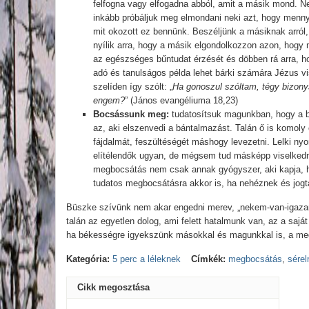
felfogna vagy elfogadna abból, amit a másik mond. Nem
inkább próbáljuk meg elmondani neki azt, hogy mennyi
mit okozott ez bennünk. Beszéljünk a másiknak arról
nyílik arra, hogy a másik elgondolkozzon azon, hogy m
az egészséges bűntudat érzését és döbben rá arra, hog
adó és tanulságos példa lehet bárki számára Jézus v
szelíden így szólt: „
Ha gonoszul szóltam, tégy bizonys
engem?
” (János evangéliuma 18,23)
Bocsássunk meg:
tudatosítsuk magunkban, hogy a b
az, aki elszenvedi a bántalmazást. Talán ő is komoly
fájdalmát, feszültéségét máshogy levezetni. Lelki n
elítélendők ugyan, de mégsem tud másképp viselkedni,
megbocsátás nem csak annak gyógyszer, aki kapja, h
tudatos megbocsátásra akkor is, ha nehéznek és jogt
Büszke szívünk nem akar engedni merev, „nekem-van-igaza
talán az egyetlen dolog, ami felett hatalmunk van, az a sajá
ha békességre igyekszünk másokkal és magunkkal is, a megb
Kategória:
5 perc a léleknek
Címkék:
megbocsátás
,
sérel
Cikk megosztása