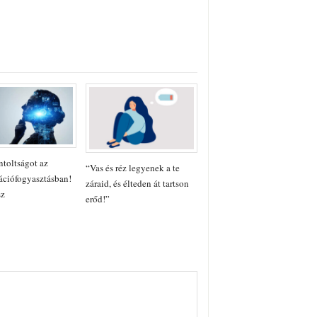
toltságot az
“Vas és réz legyenek a te
ációfogyasztásban!
záraid, és élteden át tartson
sz
erőd!”