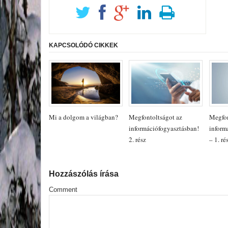
KAPCSOLÓDÓ CIKKEK
Mi a dolgom a világban?
Megfontoltságot az
Megfon
információfogyasztásban!
inform
2. rész
– 1. ré
Hozzászólás írása
Comment