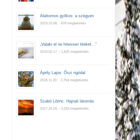
Alattomos gyilkos: a szégyen
2019.10.08.
- 878 megtekintés
„Valaki el ne hitessen titeket…”
2019.02.17.
- 1,425 megtekintés
Áprily Lajos: Őszi rigódal
2018.11.20.
- 3,754 megtekintés
Szabó Lőrinc: Hajnali látomás
2017.10.29.
- 3,263 megtekintés