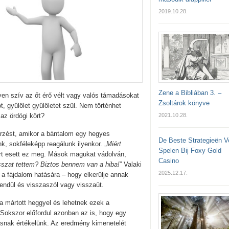
2019.10.28.
Zene a Bibliában 3. –
yen szív az őt érő vélt vagy valós támadásokat
Zsoltárok könyve
t, gyűlölet gyűlöletet szül. Nem történhet
az ördögi kört?
2021.10.28.
érzést, amikor a bántalom egy hegyes
De Beste Strategieën V
, sokféleképp reagálunk ilyenkor. „
Miért
Spelen Bij Foxy Gold
ért esett ez meg. Mások magukat vádolván,
Casino
sszat tettem? Biztos bennem van a hiba!
” Valaki
2025.12.17.
a fájdalom hatására – hogy elkerülje annak
lendül és visszaszól vagy visszaüt.
 mártott heggyel és lehetnek ezek a
Sokszor előfordul azonban az is, hogy egy
ásnak értékelünk. Az eredmény kimenetelét