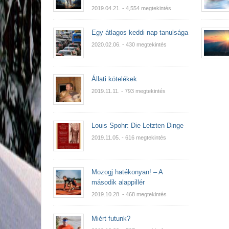
2019.04.21.
- 4,554 megtekintés
Egy átlagos keddi nap tanulsága
2020.02.06.
- 430 megtekintés
Állati kötelékek
2019.11.11.
- 793 megtekintés
Louis Spohr: Die Letzten Dinge
2019.11.05.
- 616 megtekintés
Mozogj hatékonyan! – A
második alappillér
2019.10.28.
- 468 megtekintés
Miért futunk?