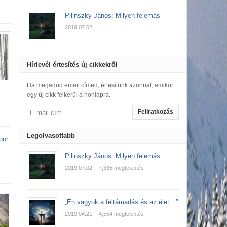
Pilinszky János: Milyen felemás
2019.07.02.
Hírlevél értesítés új cikkekről
Ha megadod email címed, értesítünk azonnal, amikor
egy új cikk felkerül a honlapra.
Feliratkozás
Legolvasottabb
oor
Pilinszky János: Milyen felemás
2019.07.02.
- 7,335 megtekintés
„Én vagyok a feltámadás és az élet…”
2019.04.21.
- 4,554 megtekintés