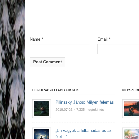
Name
*
Email
*
LEGOLVASOTTABB CIKKEK
NÉPSZER
Pilinszky János: Milyen felemás
2019.07.02.
- 7,335 megtekintés
„Én vagyok a feltámadás és az
élet…”