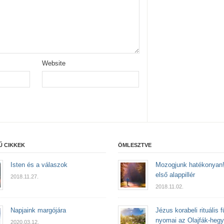
Website
Ű CIKKEK
ÖMLESZTVE
Isten és a válaszok
Mozogjunk hatékonyan!
első alappillér
2018.11.27.
2018.11.02.
Napjaink margójára
Jézus korabeli rituális f
nyomai az Olajfák-heg
2020.03.12.