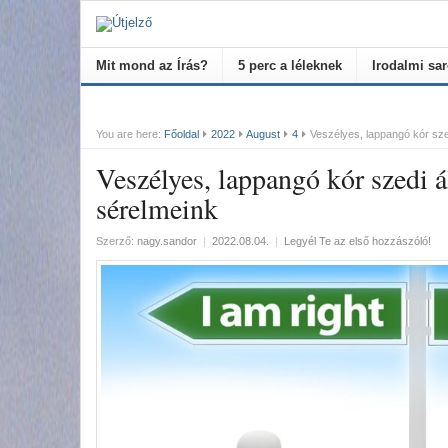
Mit mond az Írás?
5 perc a léleknek
Irodalmi sa
You are here:
Főoldal
2022
August
4
Veszélyes, lappangó kór szed
Veszélyes, lappangó kór szedi ál
sérelmeink
Szerző:
nagy.sandor
|
2022.08.04.
|
Legyél Te az első hozzászóló!