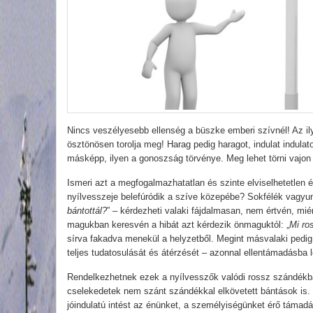
Nincs veszélyesebb ellenség a büszke emberi szívnél! Az il
ösztönösen torolja meg! Harag pedig haragot, indulat indulato
másképp, ilyen a gonoszság törvénye. Meg lehet törni vajon 
Ismeri azt a megfogalmazhatatlan és szinte elviselhetetlen 
nyílvesszeje belefúródik a szíve közepébe? Sokfélék vagyunk
bántottál?
” – kérdezheti valaki fájdalmasan, nem értvén, mi
magukban keresvén a hibát azt kérdezik önmaguktól: „
Mi ro
sírva fakadva menekül a helyzetből. Megint másvalaki pedig 
teljes tudatosulását és átérzését – azonnal ellentámadásba 
Rendelkezhetnek ezek a nyílvesszők valódi rossz szándékba
cselekedetek nem szánt szándékkal elkövetett bántások is. 
jóindulatú intést az énünket, a személyiségünket érő támad