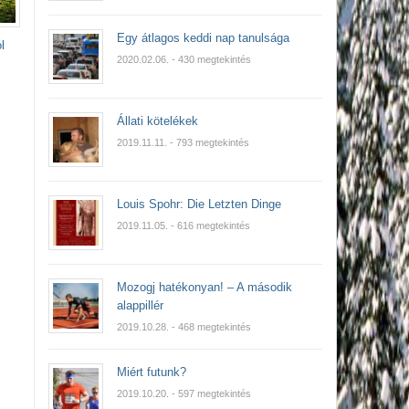
Egy átlagos keddi nap tanulsága
l
2020.02.06.
- 430 megtekintés
Állati kötelékek
2019.11.11.
- 793 megtekintés
Louis Spohr: Die Letzten Dinge
2019.11.05.
- 616 megtekintés
Mozogj hatékonyan! – A második
alappillér
2019.10.28.
- 468 megtekintés
Miért futunk?
2019.10.20.
- 597 megtekintés