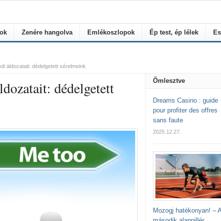
rok
Zenére hangolva
Emlékoszlopok
Ép test, ép lélek
Es
i áldozatait: dédelgetett sérelmeink
Ömlesztve
dozatait: dédelgetett
Dreams Casino : guide
pour profiter des offres
sans faute
2025.12.27.
Mozogj hatékonyan! – 
második alappillér