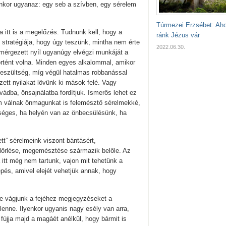
enkor ugyanaz: egy seb a szívben, egy sérelem
Túrmezei Erzsébet: Aho
 itt is a megelőzés. Tudnunk kell, hogy a
ránk Jézus vár
 stratégiája, hogy úgy teszünk, mintha nem érte
2022.06.30.
 mérgezett nyíl ugyanúgy elvégzi munkáját a
rtént volna. Minden egyes alkalommal, amikor
 feszültség, míg végül hatalmas robbanással
zett nyilakat lövünk ki mások felé. Vagy
ádba, önsajnálatba fordítjuk. Ismerős lehet ez
m válnak önmagunkat is felemésztő sérelmekké,
séges, ha helyén van az önbecsülésünk, ha
t” sérelmeink viszont-bántásért,
lőrlése, megemésztése származik belőle. Az
 itt még nem tartunk, vajon mit tehetünk a
pés, amivel elejét vehetjük annak, hogy
e vágjunk a fejéhez megjegyzéseket a
enne. Ilyenkor ugyanis nagy esély van arra,
fújja majd a magáét anélkül, hogy bármit is