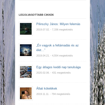
LEGOLVASOTTABB CIKKEK
Pilinszky János: Milyen felemás
2019.07.02.
- 7,336 megtekintés
„Én vagyok a feltámadás és az
élet…”
2019.04.21.
- 4,554 megtekintés
Egy átlagos keddi nap tanulsága
2020.02.06.
- 431 megtekintés
Állati kötelékek
2019.11.11.
- 794 megtekintés