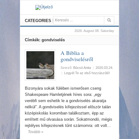
CATEGORIES
2026. August 08. Saturday
Címkék: gondviselés
A Biblia a
gondviselésről
Szerző:
Bócsó Anita
|
2020.03.24.
|
Legyél Te az első hozzászóló!
Bizonyára sokak fülében ismerősen cseng
Shakespeare Hamletjének híres sora: „egy
verébfi sem eshetik le a gondviselés akaratja
nélkül”. A gondviselés kifejezéssel először talán
középiskolás koromban találkoztam, épp az
említett mű olvasása során. Sokatmondó, mégis
rejtélyes kifejezésnek tűnt számomra: ott volt…
Tovább »