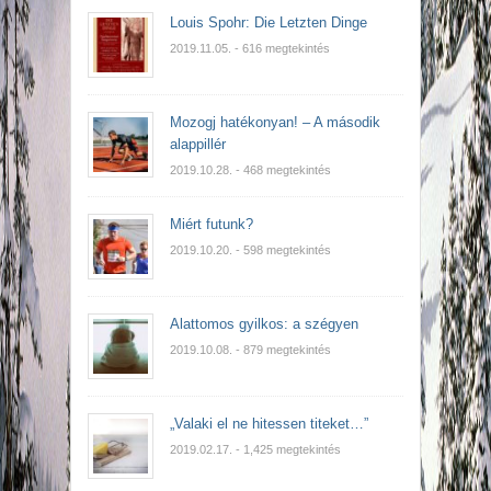
Louis Spohr: Die Letzten Dinge
2019.11.05.
- 616 megtekintés
Mozogj hatékonyan! – A második
alappillér
2019.10.28.
- 468 megtekintés
Miért futunk?
2019.10.20.
- 598 megtekintés
Alattomos gyilkos: a szégyen
2019.10.08.
- 879 megtekintés
„Valaki el ne hitessen titeket…”
2019.02.17.
- 1,425 megtekintés