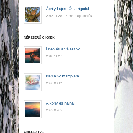
Áprily Lajos: Őszi rigódal
2018.11.20.
- 3,754 megtekintés
NÉPSZERŰ CIKKEK
Isten és a válaszok
2018.11.27.
Napjaink margójára
2020.03.12.
Alkony és hajnal
2022.05.05.
ÖMLESZTVE