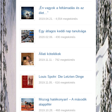
„Én vagyok a feltámadás és az
élet…”
2019.04.21.
- 4,554 megtekintés
Egy átlagos keddi nap tanulsága
2020.02.06.
- 430 megtekintés
Állati kötelékek
2019.11.11.
- 792 megtekintés
Louis Spohr: Die Letzten Dinge
2019.11.05.
- 616 megtekintés
Mozogj hatékonyan! – A második
alappillér
2019.10.28.
- 468 megtekintés