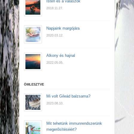
Isten és a válaszok
2018.11.27.
Napjaink margójára
2020.03.12.
Alkony és hajnal
2022.05.05.
ÖMLESZTVE
Mi volt Gileád balzsama?
2023.08.10.
Mit tehetünk immunrendszerünk
megerősítéséért?