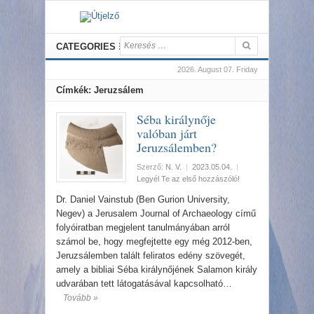
CATEGORIES
2026. August 07. Friday
Címkék: Jeruzsálem
Séba királynője
valóban járt
Jeruzsálemben?
Szerző:
N. V.
|
2023.05.04.
|
Legyél Te az első hozzászóló!
Dr. Daniel Vainstub (Ben Gurion University,
Negev) a Jerusalem Journal of Archaeology című
folyóiratban megjelent tanulmányában arról
számol be, hogy megfejtette egy még 2012-ben,
Jeruzsálemben talált feliratos edény szövegét,
amely a bibliai Séba királynőjének Salamon király
udvarában tett látogatásával kapcsolható…
Tovább »