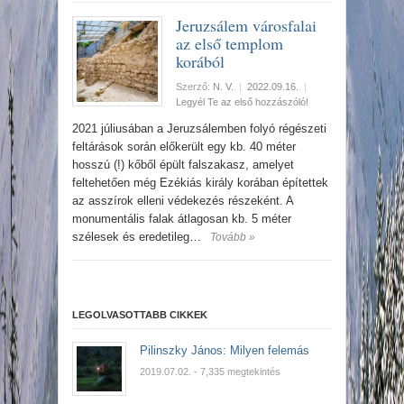
Jeruzsálem városfalai
az első templom
korából
Szerző:
N. V.
|
2022.09.16.
|
Legyél Te az első hozzászóló!
2021 júliusában a Jeruzsálemben folyó régészeti
feltárások során előkerült egy kb. 40 méter
hosszú (!) kőből épült falszakasz, amelyet
feltehetően még Ezékiás király korában építettek
az asszírok elleni védekezés részeként. A
monumentális falak átlagosan kb. 5 méter
szélesek és eredetileg…
Tovább »
LEGOLVASOTTABB CIKKEK
Pilinszky János: Milyen felemás
2019.07.02.
- 7,335 megtekintés