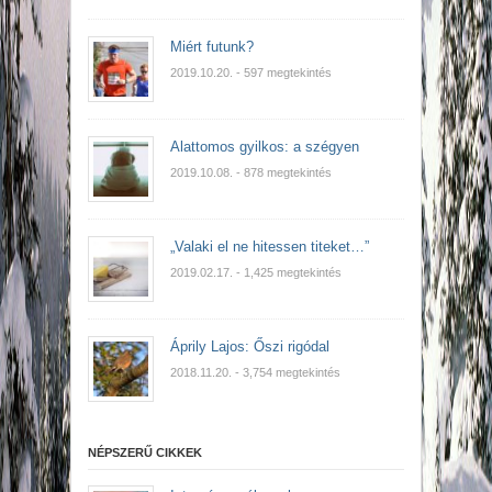
Miért futunk?
2019.10.20.
- 597 megtekintés
Alattomos gyilkos: a szégyen
2019.10.08.
- 878 megtekintés
„Valaki el ne hitessen titeket…”
2019.02.17.
- 1,425 megtekintés
Áprily Lajos: Őszi rigódal
2018.11.20.
- 3,754 megtekintés
NÉPSZERŰ CIKKEK