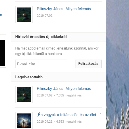
Pilinszky János: Milyen felemás
on
2019.07.02.
Hírlevél értesítés új cikkekről
Ha megadod email címed, értesítünk azonnal, amikor
egy új cikk felkerül a honlapra.
Feliratkozás
Legolvasottabb
Pilinszky János: Milyen felemás
2019.07.02.
- 7,335 megtekintés
„Én vagyok a feltámadás és az élet…”
2019.04.21.
- 4,553 megtekintés