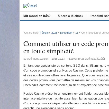
Mit mond az Írás?
5 perc a léleknek
Irodalmi sa
You are here:
Főoldal
2025
December
13
Comment utiliser un cod
Comment utiliser un code prom
en toute simplicité
Szerző:
nagy.sandor
|
2025.12.13.
|
Legyél Te az első hozzászóló!
En tant que spécialiste du contenu SEO dans l’iGaming, je vou
d’un code promotionnel sur Posido Casino. Cette plateforme 
et ses nombreuses offres avantageuses. Que vous soyez nov
des codes promo vous permettra de maximiser vos chances to
Découvrez comment récupérer, saisir et exploiter ce précieu
Posido Casino présente un environnement fluide, accessible
interface intuitive qui facilite aussi bien la navigation que l
d’un code promo s’intègre naturellement dans la procédure d
garantit une expérience sans accroc.