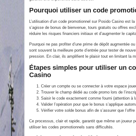
Pourquoi utiliser un code promoti
L’utilisation d’un code promotionnel sur Posido Casino est la
s’agisse de bonus de bienvenue, tours gratuits ou offres ex
réduire les risques financiers initiaux et d’augmenter le capi
Pourquoi ne pas profiter d’une prime de dépôt augmentée o
sont souvent la meilleure porte d’entrée pour tester de nouv
pression. En clair, ils amplifient le plaisir tout en limitant la 
Étapes simples pour utiliser un 
Casino
Créer un compte ou se connecter à votre espace joueu
Trouver le champ dédié au code promo lors de l’inscrip
Saisir le code exactement comme fourni (attention à 
Valider l’opération pour que le bonus s’applique auto
Vérifier votre solde bonus afin de s’assurer que l’offre
Ce processus, clair et rapide, garantit que même un joueur p
utiliser les codes promotionnels sans difficultés.