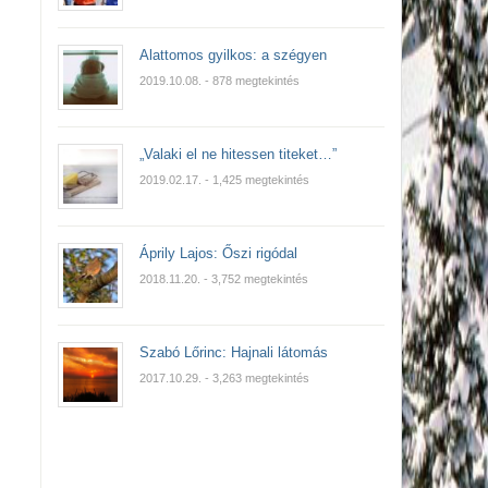
Alattomos gyilkos: a szégyen
2019.10.08.
- 878 megtekintés
„Valaki el ne hitessen titeket…”
2019.02.17.
- 1,425 megtekintés
Áprily Lajos: Őszi rigódal
2018.11.20.
- 3,752 megtekintés
Szabó Lőrinc: Hajnali látomás
2017.10.29.
- 3,263 megtekintés