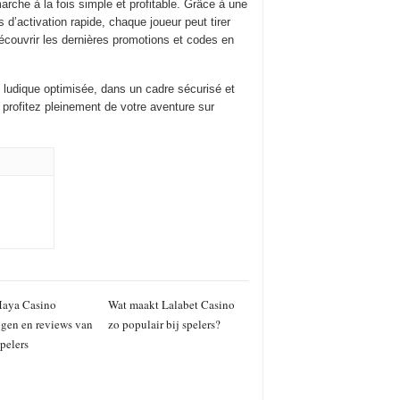
rche à la fois simple et profitable. Grâce à une
 d’activation rapide, chaque joueur peut tirer
découvrir les dernières promotions et codes en
 ludique optimisée, dans un cadre sécurisé et
rofitez pleinement de votre aventure sur
Maya Casino
Wat maakt Lalabet Casino
ngen en reviews van
zo populair bij spelers?
spelers