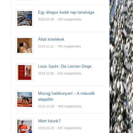
Egy átlagos keddi nap tanulsága
2020.02.06.
- 430 megtekintés
Állati kötelékek
2019.11.11.
- 792 megtekintés
Louis Spohr: Die Letzten Dinge
2019.11.05.
- 616 megtekintés
Mozogj hatékonyan! – A második
alappillér
2019.10.28.
- 468 megtekintés
Miért futunk?
2019.10.20.
- 597 megtekintés