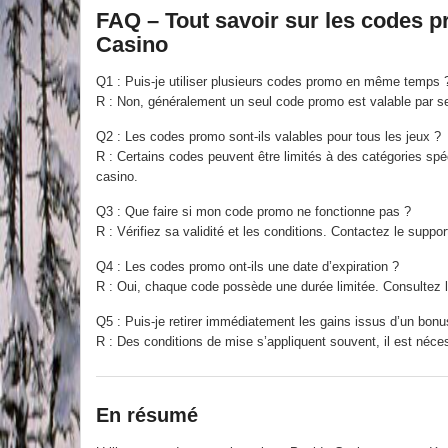
FAQ – Tout savoir sur les codes 
Casino
Q1 : Puis-je utiliser plusieurs codes promo en même temps 
R : Non, généralement un seul code promo est valable par s
Q2 : Les codes promo sont-ils valables pour tous les jeux ?
R : Certains codes peuvent être limités à des catégories sp
casino.
Q3 : Que faire si mon code promo ne fonctionne pas ?
R : Vérifiez sa validité et les conditions. Contactez le suppo
Q4 : Les codes promo ont-ils une date d’expiration ?
R : Oui, chaque code possède une durée limitée. Consultez les
Q5 : Puis-je retirer immédiatement les gains issus d’un bo
R : Des conditions de mise s’appliquent souvent, il est néces
En résumé