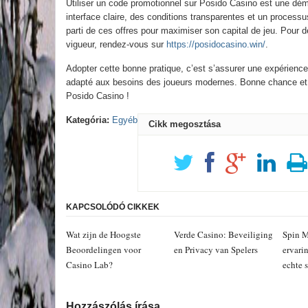
Utiliser un code promotionnel sur Posido Casino est une déma
interface claire, des conditions transparentes et un processus
parti de ces offres pour maximiser son capital de jeu. Pour 
vigueur, rendez-vous sur
https://posidocasino.win/
.
Adopter cette bonne pratique, c’est s’assurer une expérience
adapté aux besoins des joueurs modernes. Bonne chance et p
Posido Casino !
Kategória:
Egyéb
Cikk megosztása
KAPCSOLÓDÓ CIKKEK
Wat zijn de Hoogste
Verde Casino: Beveiliging
Spin 
Beoordelingen voor
en Privacy van Spelers
ervari
Casino Lab?
echte 
Hozzászólás írása