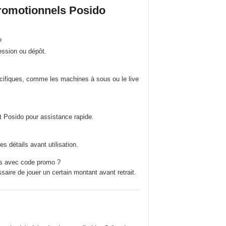
promotionnels Posido
?
ession ou dépôt.
écifiques, comme les machines à sous ou le live
rt Posido pour assistance rapide.
 détails avant utilisation.
nus avec code promo ?
saire de jouer un certain montant avant retrait.