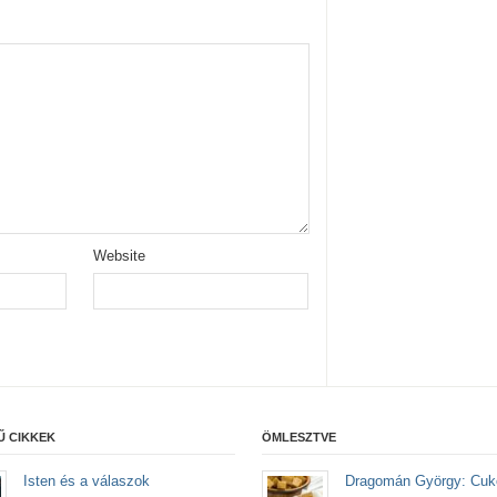
Website
Ű CIKKEK
ÖMLESZTVE
Isten és a válaszok
Dragomán György: Cuk