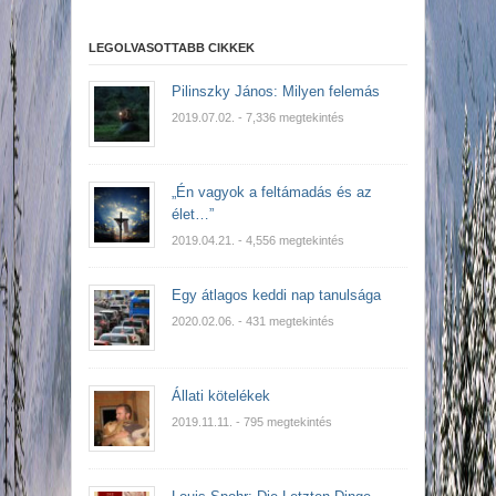
LEGOLVASOTTABB CIKKEK
Pilinszky János: Milyen felemás
2019.07.02.
- 7,336 megtekintés
„Én vagyok a feltámadás és az
élet…”
2019.04.21.
- 4,556 megtekintés
Egy átlagos keddi nap tanulsága
2020.02.06.
- 431 megtekintés
Állati kötelékek
2019.11.11.
- 795 megtekintés