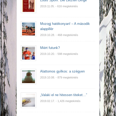
Louis Spohr: Die Letzten Dinge
2019.11.05.
- 616 megtekintés
Mozogj hatékonyan! – A második
alappillér
2019.10.28.
- 468 megtekintés
Miért futunk?
2019.10.20.
- 598 megtekintés
Alattomos gyilkos: a szégyen
2019.10.08.
- 879 megtekintés
„Valaki el ne hitessen titeket…”
2019.02.17.
- 1,426 megtekintés