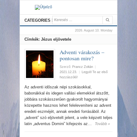
CATEGORIES
2026. August 10. Monday
Címkék: Jézus eljövetele
Adventi várakozás –
pontosan mire?
Szerző:
Prancz Zoltán
|
2021.12.23.
|
Legyél Te az első
hozzászóló!
Az adventi időszak népi szokásokkal,
babonákkal és idegen vallási elemekkel átszőtt,
jobbára szokásszerűen gyakorolt hagyományai
közepette hasznos lehet feleleveníteni az advent
eredeti eszméjét, annak eredeti forrásából. Az
„advent” szó eljövetelt jelent, a vele képzett teljes
latin „adventus Domini” kifejezés az…
Tovább »