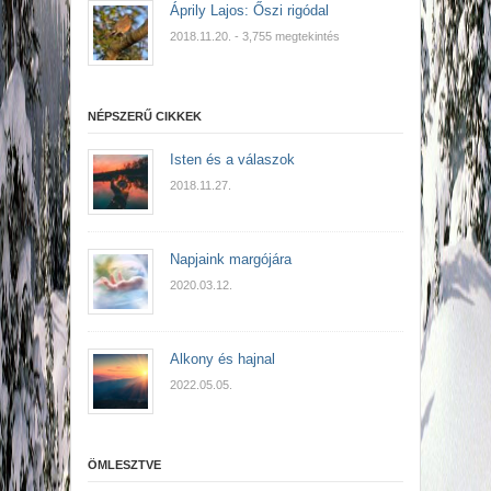
Áprily Lajos: Őszi rigódal
2018.11.20.
- 3,755 megtekintés
NÉPSZERŰ CIKKEK
Isten és a válaszok
2018.11.27.
Napjaink margójára
2020.03.12.
Alkony és hajnal
2022.05.05.
ÖMLESZTVE