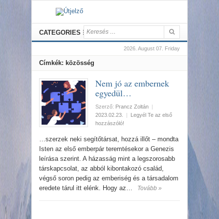
CATEGORIES
2026. August 07. Friday
Címkék: közösség
Nem jó az embernek
egyedül…
Szerző:
Prancz Zoltán
|
2023.02.23.
|
Legyél Te az első
hozzászóló!
…szerzek neki segítőtársat, hozzá illőt – mondta
Isten az első emberpár teremtésekor a Genezis
leírása szerint. A házasság mint a legszorosabb
társkapcsolat, az abból kibontakozó család,
végső soron pedig az emberiség és a társadalom
eredete tárul itt elénk. Hogy az…
Tovább »