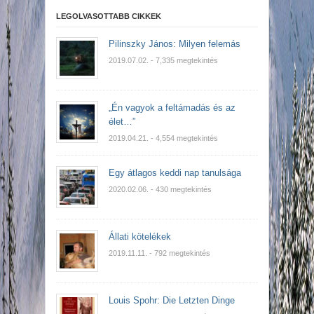
LEGOLVASOTTABB CIKKEK
Pilinszky János: Milyen felemás
2019.07.02.
- 7,335 megtekintés
„Én vagyok a feltámadás és az
élet…”
2019.04.21.
- 4,554 megtekintés
Egy átlagos keddi nap tanulsága
2020.02.06.
- 430 megtekintés
Állati kötelékek
2019.11.11.
- 792 megtekintés
Louis Spohr: Die Letzten Dinge