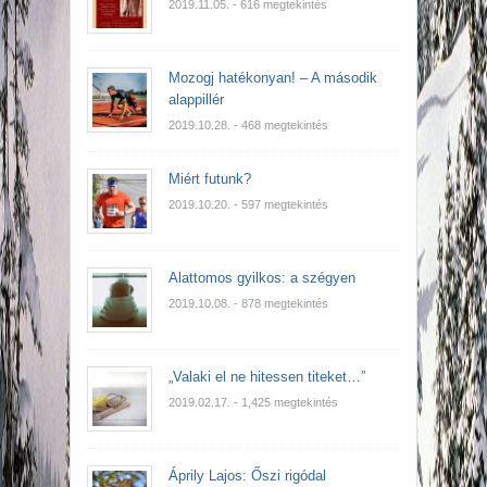
2019.11.05.
- 616 megtekintés
Mozogj hatékonyan! – A második
alappillér
2019.10.28.
- 468 megtekintés
Miért futunk?
2019.10.20.
- 597 megtekintés
Alattomos gyilkos: a szégyen
2019.10.08.
- 878 megtekintés
„Valaki el ne hitessen titeket…”
2019.02.17.
- 1,425 megtekintés
Áprily Lajos: Őszi rigódal