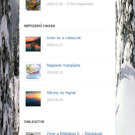
2018.11.20.
- 3,754 megtekintés
NÉPSZERŰ CIKKEK
Isten és a válaszok
2018.11.27.
Napjaink margójára
2020.03.12.
Alkony és hajnal
2022.05.05.
ÖMLESZTVE
Zene a Bibliában 5. – Bűnbánati