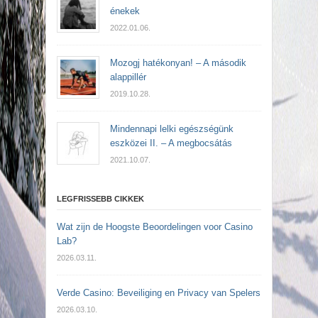
énekek
2022.01.06.
Mozogj hatékonyan! – A második
alappillér
2019.10.28.
Mindennapi lelki egészségünk
eszközei II. – A megbocsátás
2021.10.07.
LEGFRISSEBB CIKKEK
Wat zijn de Hoogste Beoordelingen voor Casino
Lab?
2026.03.11.
Verde Casino: Beveiliging en Privacy van Spelers
2026.03.10.