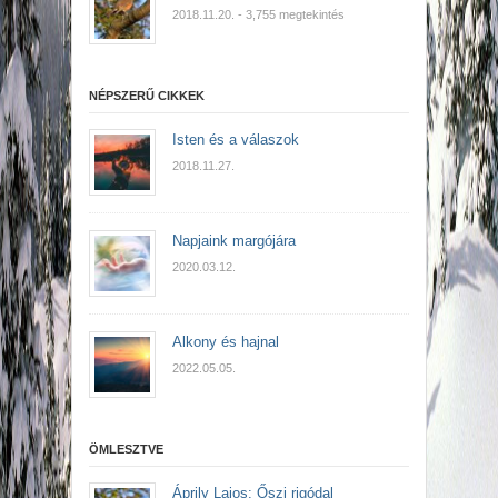
2018.11.20.
- 3,755 megtekintés
NÉPSZERŰ CIKKEK
Isten és a válaszok
2018.11.27.
Napjaink margójára
2020.03.12.
Alkony és hajnal
2022.05.05.
ÖMLESZTVE
Áprily Lajos: Őszi rigódal