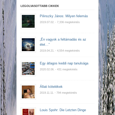
LEGOLVASOTTABB CIKKEK
Pilinszky János: Milyen felemás
2019.07.02.
- 7,336 megtekintés
„Én vagyok a feltámadás és az
élet…”
2019.04.21.
- 4,554 megtekintés
Egy átlagos keddi nap tanulsága
2020.02.06.
- 431 megtekintés
Állati kötelékek
2019.11.11.
- 794 megtekintés
Louis Spohr: Die Letzten Dinge