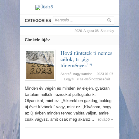
CATEGORIES
2026. August 08. Saturday
Címkék: újév
Hová tűntetek ti nemes
célok, ti „égi
tűnemények”?
Szerző:
nagy.sandor
|
2023.01.07.
|
Legyél Te az első hozzászóló!
Minden év végén és minden év elején, gyakran
tartalom nélküli frázisokat puffogtatunk.
Olyanokat, mint ez: „Sikerekben gazdag, boldog
új évet kívánok!” vagy, mint ez: „Kívánom, hogy
az új évben minden terved valóra váljon, amire
csak vágysz, amit csak meg akarsz…
Tovább »