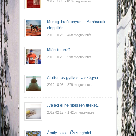
2019.11.05.
- 616 megtekintés
Mozogj hatékonyan! – A második
alappillér
2019.10.28.
- 468 megtekintés
Miért futunk?
2019.10.20.
- 598 megtekintés
Alattomos gyilkos: a szégyen
2019.10.08.
- 879 megtekintés
„Valaki el ne hitessen titeket…”
2019.02.17.
- 1,425 megtekintés
Áprily Lajos: Őszi rigódal