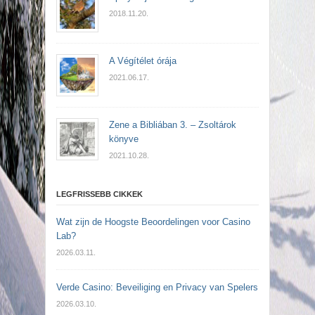
2018.11.20.
A Végítélet órája
2021.06.17.
Zene a Bibliában 3. – Zsoltárok
könyve
2021.10.28.
LEGFRISSEBB CIKKEK
Wat zijn de Hoogste Beoordelingen voor Casino
Lab?
2026.03.11.
Verde Casino: Beveiliging en Privacy van Spelers
2026.03.10.