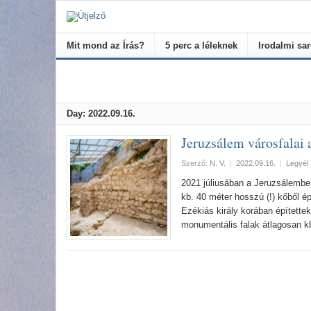
Mit mond az Írás?
5 perc a léleknek
Irodalmi sa
Day:
2022.09.16.
Jeruzsálem városfalai 
Szerző:
N. V.
|
2022.09.16.
|
Legyél 
2021 júliusában a Jeruzsálemben 
kb. 40 méter hosszú (!) kőből é
Ezékiás király korában építette
monumentális falak átlagosan k