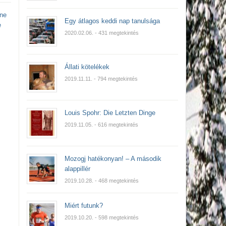
une
Egy átlagos keddi nap tanulsága
e
2020.02.06.
- 431 megtekintés
Állati kötelékek
2019.11.11.
- 794 megtekintés
Louis Spohr: Die Letzten Dinge
2019.11.05.
- 616 megtekintés
Mozogj hatékonyan! – A második
alappillér
2019.10.28.
- 468 megtekintés
Miért futunk?
2019.10.20.
- 598 megtekintés