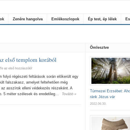
rok
Zenére hangolva
Emlékoszlopok
Ép test, ép lélek
Es
Ömlesztve
az első templom korából
Te az első hozzászóló!
folyó régészeti feltárások során előkerült egy
pült falszakasz, amelyet feltehetően még
k az asszírok elleni védekezés részeként. A
Túrmezei Erzsébet: Aho
b. 5 méter szélesek és eredetileg…
Tovább »
ránk Jézus vár
2022.06.30.