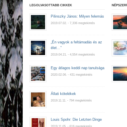
LEGOLVASOTTABB CIKKEK
NÉPSZER
Pilinszky János: Milyen felemás
2019.07.02.
- 7,336 megtekintés
„Én vagyok a feltámadás és az
élet…”
2019.04.21.
- 4,554 megtekintés
Egy átlagos keddi nap tanulsága
2020.02.06.
- 431 megtekintés
Állati kötelékek
2019.11.11.
- 794 megtekintés
Louis Spohr: Die Letzten Dinge
2019.11.05.
- 616 megtekintés