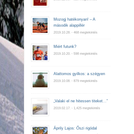
Mozogj hatékonyan! – A
második alappillér
2019.10.28.
- 468 megtekintés
Miért futunk?
2019.10.20.
- 598 megtekintés
Alattomos gyilkos: a szégyen
2019.10.08.
- 879 megtekintés
„Valaki el ne hitessen titeket…”
2019.02.17.
- 1,425 megtekintés
Áprily Lajos: Őszi rigódal