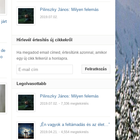
Pilinszky János: Milyen felemás
2019.07.02.
járt
Hírlevél értesítés új cikkekről
 de
Ha megadod email címed, értesítünk azonnal, amikor
lo
egy új cikk felkerül a honlapra.
Feliratkozás
Legolvasottabb
Pilinszky János: Milyen felemás
2019.07.02.
- 7,336 megtekintés
„Én vagyok a feltámadás és az élet…”
2019.04.21.
- 4,554 megtekintés