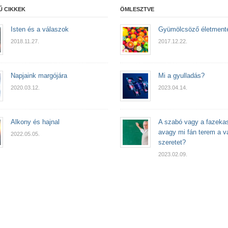
Ű CIKKEK
ÖMLESZTVE
Isten és a válaszok
Gyümölcsöző életment
2018.11.27.
2017.12.22.
Napjaink margójára
Mi a gyulladás?
2020.03.12.
2023.04.14.
Alkony és hajnal
A szabó vagy a fazeka
avagy mi fán terem a va
2022.05.05.
szeretet?
2023.02.09.