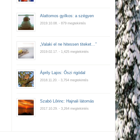
Alattomos gyilkos: a szégyen
2019.10.08.
- 879 megtekintés
„Valaki el ne hitessen titeket…”
2019.02.17.
- 1,425 megtekintés
Áprily Lajos: Őszi rigódal
2018.11.20.
- 3,754 megtekintés
Szabó Lőrinc: Hajnali látomás
2017.10.29.
- 3,264 megtekintés