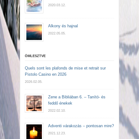
2020.03.12.
Alkony és hajnal
2022.05.05.
ÖMLESZTVE
Quels sont les plafonds de mise et retrait sur
Pistolo Casino en 2026
2026.02.05.
Zene a Bibliában 6. – Tanító- és
feddő énekek
2022.02.10.
Adventi várakozás – pontosan mire?
2021.12.23.