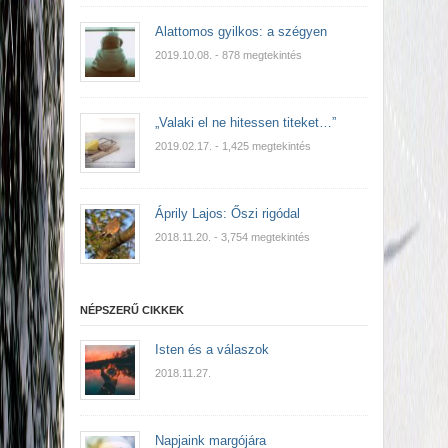
Alattomos gyilkos: a szégyen
2019.10.08.
- 878 megtekintés
„Valaki el ne hitessen titeket…”
2019.02.17.
- 1,425 megtekintés
Áprily Lajos: Őszi rigódal
2018.11.20.
- 3,754 megtekintés
NÉPSZERŰ CIKKEK
Isten és a válaszok
2018.11.27.
Napjaink margójára